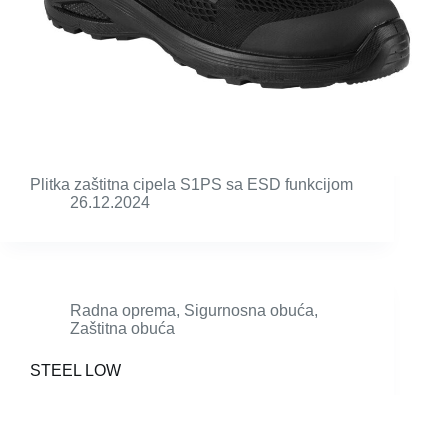
Plitka zaštitna cipela S1PS sa ESD funkcijom
26.12.2024
Radna oprema
,
Sigurnosna obuća
,
Zaštitna obuća
STEEL LOW