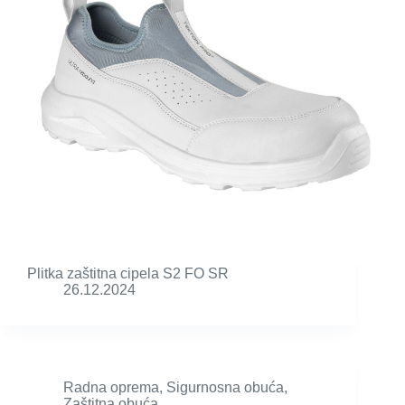
Plitka zaštitna cipela S2 FO SR
26.12.2024
Radna oprema
,
Sigurnosna obuća
,
Zaštitna obuća