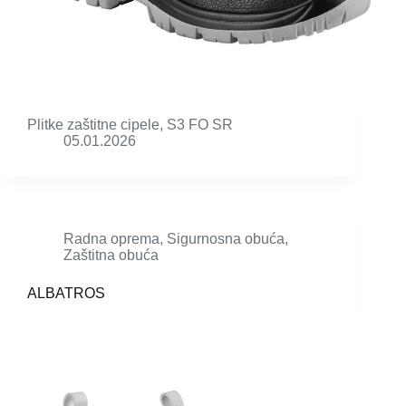
Plitke zaštitne cipele, S3 FO SR
05.01.2026
Radna oprema
,
Sigurnosna obuća
,
Zaštitna obuća
ALBATROS