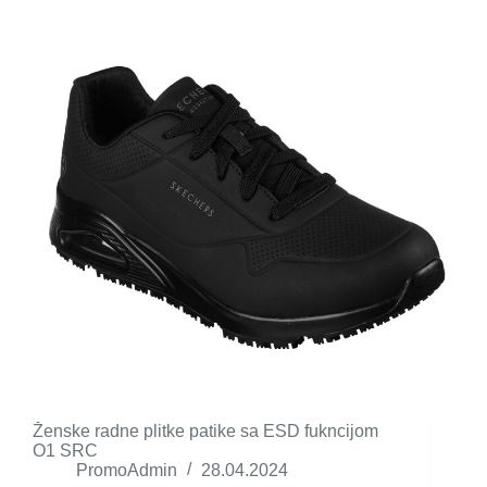
Ženske radne plitke patike sa ESD fukncijom
O1 SRC
PromoAdmin
28.04.2024