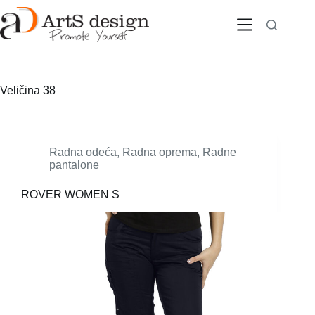
Skip
to
content
Veličina
38
Radna odeća
,
Radna oprema
,
Radne
pantalone
ROVER WOMEN S