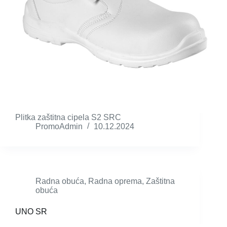
Plitka zaštitna cipela S2 SRC
PromoAdmin
10.12.2024
Radna obuća
,
Radna oprema
,
Zaštitna
obuća
UNO SR