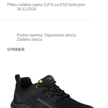
Plitka zaštitna cipela S1PS sa ESD funkcijom
26.12.2024
Radna oprema
,
Sigurnosna obuća
,
Zaštitna obuća
STRIDER