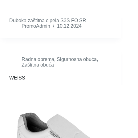
Duboka zaštitna cipela S3S FO SR
PromoAdmin
10.12.2024
Radna oprema
,
Sigurnosna obuća
,
Zaštitna obuća
WEISS