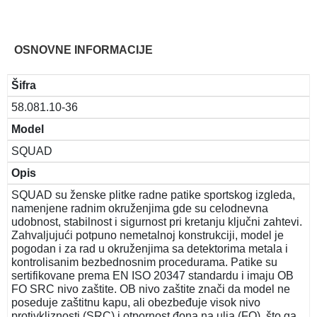
OSNOVNE INFORMACIJE
Šifra
58.081.10-36
Model
SQUAD
Opis
SQUAD su ženske plitke radne patike sportskog izgleda,
namenjene radnim okruženjima gde su celodnevna
udobnost, stabilnost i sigurnost pri kretanju ključni zahtevi.
Zahvaljujući potpuno nemetalnoj konstrukciji, model je
pogodan i za rad u okruženjima sa detektorima metala i
kontrolisanim bezbednosnim procedurama. Patike su
sertifikovane prema EN ISO 20347 standardu i imaju OB
FO SRC nivo zaštite. OB nivo zaštite znači da model ne
poseduje zaštitnu kapu, ali obezbeđuje visok nivo
protivkliznosti (SRC) i otpornost đona na ulja (FO), što ga