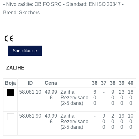
• Nivo zaštite: OB FO SRC • Standard: EN ISO 20347 •
Brend: Skechers
Specifikacije
ZALIHE
Boja
ID
Cena
36
37
38
39
40
58.081.10
49,99
Zaliha
6
-
9
23
18
€
Rezervisano
0
0
0
0
(2-5 dana)
0
0
0
0
58.081.90
49,99
Zaliha
-
9
2
19
10
€
Rezervisano
0
0
0
0
(2-5 dana)
0
0
0
0