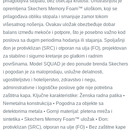
prilagodljiva stopalu, bez osećaja krutosti. Unutrašnjost je
opremljena Skechers Memory Foam™ uloškom, koji se
prilagođava obliku stopala i smanjuje zamor tokom
višesatnog nošenja. Ovakav uložak obezbeđuje dobar
balans između mekoće i potpore, što je posebno važno kod
poslova sa dugim periodima hodanja ili stajanja. Spoljašnji
đon je protivklizan (SRC) i otporan na ulja (FO), projektovan
za stabilno i sigurno kretanje po glatkim i radnim
površinama. Model SQUAD je deo ponude brenda Skechers
i pogodan je za maloprodaju, uslužne delatnosti,
ugostiteljstvo i hotelijerstvo, zdravstvo i negu,
administrativne i logističke poslove gde nije potrebna
zaštitna kapa. Ključne karakteristike: Ženska radna patika •
Nemetalna konstrukcija • Pogodna za objekte sa
detektorima metala • Gornji materijal: pletena mreža i
sintetika • Skechers Memory Foam™ uložak • Đon:
protivklizan (SRC), otporan na ulje (FO) • Bez zaštitne kape