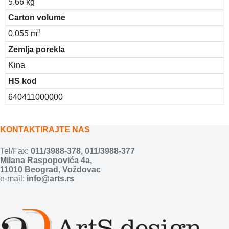
5.66 kg
Carton volume
3
0.055 m
Zemlja porekla
Kina
HS kod
640411000000
KONTAKTIRAJTE NAS
Tel/Fax:
011/3988-378
,
011/3988-377
Milana Raspopovića 4a,
11010 Beograd, Voždovac
e-mail:
info@arts.rs