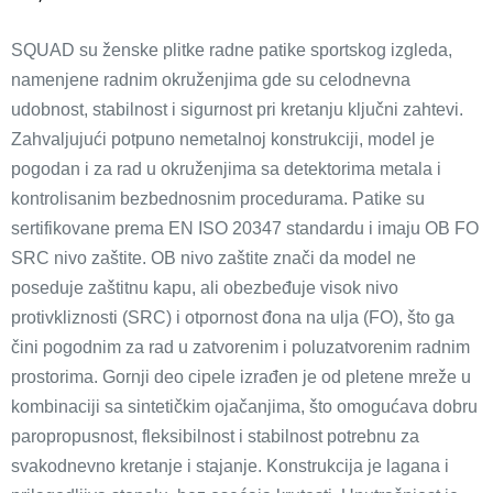
SQUAD su ženske plitke radne patike sportskog izgleda,
namenjene radnim okruženjima gde su celodnevna
udobnost, stabilnost i sigurnost pri kretanju ključni zahtevi.
Zahvaljujući potpuno nemetalnoj konstrukciji, model je
pogodan i za rad u okruženjima sa detektorima metala i
kontrolisanim bezbednosnim procedurama. Patike su
sertifikovane prema EN ISO 20347 standardu i imaju OB FO
SRC nivo zaštite. OB nivo zaštite znači da model ne
poseduje zaštitnu kapu, ali obezbeđuje visok nivo
protivkliznosti (SRC) i otpornost đona na ulja (FO), što ga
čini pogodnim za rad u zatvorenim i poluzatvorenim radnim
prostorima. Gornji deo cipele izrađen je od pletene mreže u
kombinaciji sa sintetičkim ojačanjima, što omogućava dobru
paropropusnost, fleksibilnost i stabilnost potrebnu za
svakodnevno kretanje i stajanje. Konstrukcija je lagana i