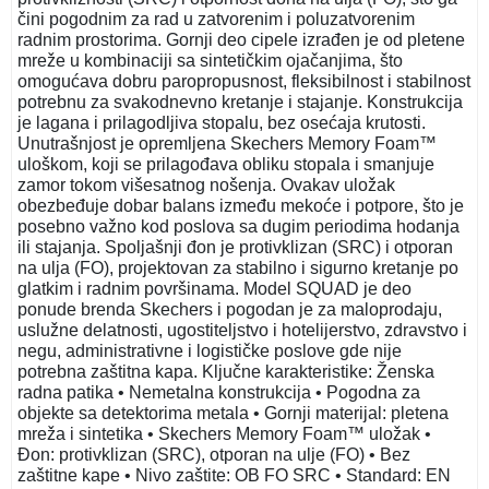
čini pogodnim za rad u zatvorenim i poluzatvorenim
radnim prostorima. Gornji deo cipele izrađen je od pletene
mreže u kombinaciji sa sintetičkim ojačanjima, što
omogućava dobru paropropusnost, fleksibilnost i stabilnost
potrebnu za svakodnevno kretanje i stajanje. Konstrukcija
je lagana i prilagodljiva stopalu, bez osećaja krutosti.
Unutrašnjost je opremljena Skechers Memory Foam™
uloškom, koji se prilagođava obliku stopala i smanjuje
zamor tokom višesatnog nošenja. Ovakav uložak
obezbeđuje dobar balans između mekoće i potpore, što je
posebno važno kod poslova sa dugim periodima hodanja
ili stajanja. Spoljašnji đon je protivklizan (SRC) i otporan
na ulja (FO), projektovan za stabilno i sigurno kretanje po
glatkim i radnim površinama. Model SQUAD je deo
ponude brenda Skechers i pogodan je za maloprodaju,
uslužne delatnosti, ugostiteljstvo i hotelijerstvo, zdravstvo i
negu, administrativne i logističke poslove gde nije
potrebna zaštitna kapa. Ključne karakteristike: Ženska
radna patika • Nemetalna konstrukcija • Pogodna za
objekte sa detektorima metala • Gornji materijal: pletena
mreža i sintetika • Skechers Memory Foam™ uložak •
Đon: protivklizan (SRC), otporan na ulje (FO) • Bez
zaštitne kape • Nivo zaštite: OB FO SRC • Standard: EN