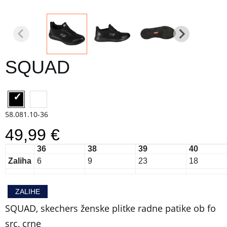
SQUAD
58.081.10-36
49,99 €
36
38
39
40
Zaliha
6
9
23
18
ZALIHE
SQUAD, skechers ženske plitke radne patike ob fo
src, crne