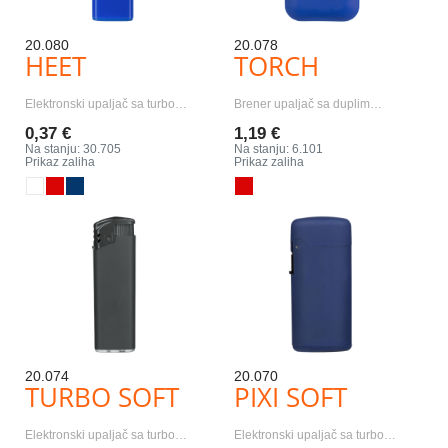
20.080
20.078
HEET
TORCH
Elektronski upaljač sa turbo…
Brener upaljač sa duplim…
0,37 €
1,19 €
Na stanju: 30.705
Na stanju: 6.101
Prikaz zaliha
Prikaz zaliha
20.074
20.070
TURBO SOFT
PIXI SOFT
Elektronski upaljač sa turbo…
Elektronski upaljač sa turbo…