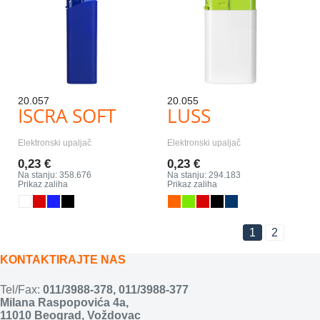
20.057
20.055
ISCRA SOFT
LUSS
Elektronski upaljač
Elektronski upaljač
0,23 €
0,23 €
Na stanju: 358.676
Na stanju: 294.183
Prikaz zaliha
Prikaz zaliha
1
2
KONTAKTIRAJTE NAS
Tel/Fax:
011/3988-378
,
011/3988-377
Milana Raspopovića 4a,
11010 Beograd, Voždovac