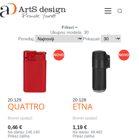
Skip
to
content
Filteri
Ukupno modela: 30
Poređaj:
Prikazati:
NOVO
NOVO
20.129
20.128
QUATTRO
ETNA
Brener upaljač
Brener upaljač
0,46 €
1,19 €
Na stanju: 146.140
Na stanju: 49.482
Prikaz zaliha
Prikaz zaliha