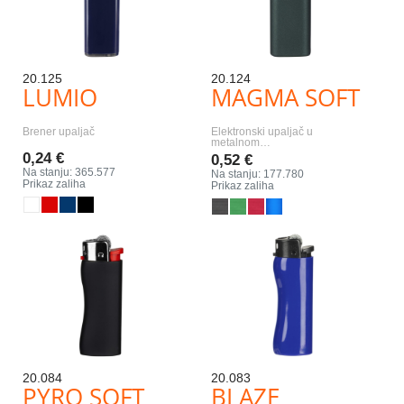
20.125
20.124
LUMIO
MAGMA SOFT
Brener upaljač
Elektronski upaljač u
metalnom…
0,24 €
0,52 €
Na stanju: 365.577
Na stanju: 177.780
Prikaz zaliha
Prikaz zaliha
20.084
20.083
PYRO SOFT
BLAZE