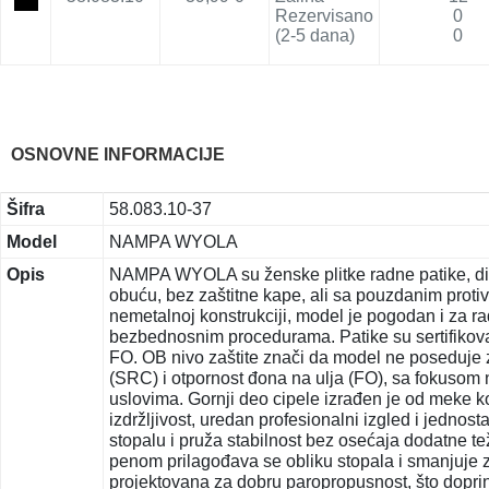
Rezervisano
0
(2-5 dana)
0
OSNOVNE INFORMACIJE
Šifra
58.083.10-37
Model
NAMPA WYOLA
Opis
NAMPA WYOLA su ženske plitke radne patike, diza
obuću, bez zaštitne kape, ali sa pouzdanim prot
nemetalnoj konstrukciji, model je pogodan i za r
bezbednosnim procedurama. Patike su sertifikov
FO. OB nivo zaštite znači da model ne poseduje z
(SRC) i otpornost đona na ulja (FO), sa fokusom n
uslovima. Gornji deo cipele izrađen je od meke k
izdržljivost, uredan profesionalni izgled i jedn
stopalu i pruža stabilnost bez osećaja dodatne 
penom prilagođava se obliku stopala i smanjuje z
projektovana za dobru paropropusnost, što dopri