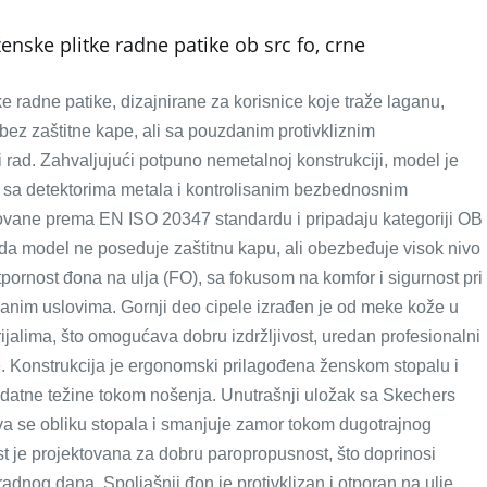
ske plitke radne patike ob src fo, crne
adne patike, dizajnirane za korisnice koje traže laganu,
bez zaštitne kape, ali sa pouzdanim protivkliznim
ad. Zahvaljujući potpuno nemetalnoj konstrukciji, model je
 sa detektorima metala i kontrolisanim bezbednosnim
kovane prema EN ISO 20347 standardu i pripadaju kategoriji OB
da model ne poseduje zaštitnu kapu, ali obezbeđuje visok nivo
tpornost đona na ulja (FO), sa fokusom na komfor i sigurnost pri
isanim uslovima. Gornji deo cipele izrađen je od meke kože u
rijalima, što omogućava dobru izdržljivost, uredan profesionalni
e. Konstrukcija je ergonomski prilagođena ženskom stopalu i
odatne težine tokom nošenja. Unutrašnji uložak sa Skechers
 se obliku stopala i smanjuje zamor tokom dugotrajnog
ost je projektovana za dobru paropropusnost, što doprinosi
adnog dana. Spoljašnji đon je protivklizan i otporan na ulje,