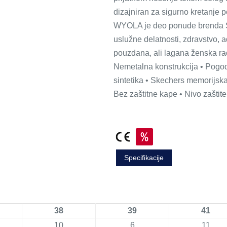
dizajniran za sigurno kretanje 
WYOLA je deo ponude brenda Ske
uslužne delatnosti, zdravstvo, 
pouzdana, ali lagana ženska rad
Nemetalna konstrukcija • Pogodn
sintetika • Skechers memorijska
Bez zaštitne kape • Nivo zašti
Specifikacije
38
39
41
10
6
11