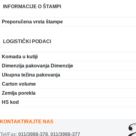
INFORMACIJE O ŠTAMPI
Preporučena vrsta štampe
LOGISTIČKI PODACI
Komada u kutiji
Dimenzija pakovanja Dimenzije
Ukupna težina pakovanja
Carton volume
Zemlja porekla
HS kod
KONTAKTIRAJTE NAS
Tel/Fax:
011/3988-378
,
011/3988-377