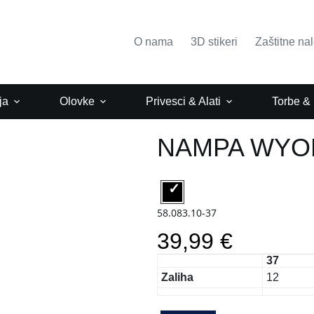
O nama
3D stikeri
Zaštitne na
ja
Olovke
Privesci & Alati
Torbe &
NAMPA WYO
58.083.10-37
39,99 €
37
Zaliha
12