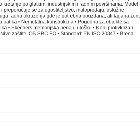
rno kretanje po glatkim, industrijskim i radnim površinama. Model
reporučuje se za ugostiteljstvo, maloprodaju, uslužne
 druga radna okruženja gde je potrebna pouzdana, ali lagana žen
a patika • Nemetalna konstrukcija • Pogodna za objekte sa
tetika • Skechers memorijska pena u ulošku • Đon: protivklizan
 • Nivo zaštite: OB SRC FO • Standard: EN ISO 20347 • Brend: