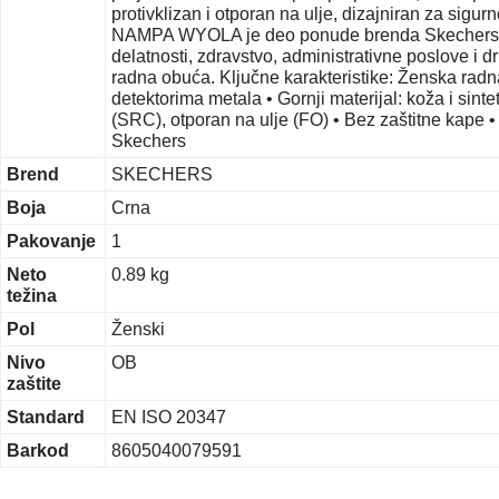
protivklizan i otporan na ulje, dizajniran za sigu
NAMPA WYOLA je deo ponude brenda Skechers i p
delatnosti, zdravstvo, administrativne poslove i
radna obuća. Ključne karakteristike: Ženska radn
detektorima metala • Gornji materijal: koža i sin
(SRC), otporan na ulje (FO) • Bez zaštitne kape
Skechers
Brend
SKECHERS
Boja
Crna
Pakovanje
1
Neto
0.89 kg
težina
Pol
Ženski
Nivo
OB
zaštite
Standard
EN ISO 20347
Barkod
8605040079591