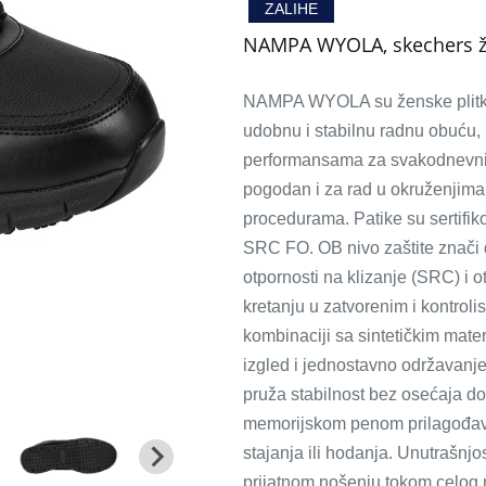
ZALIHE
NAMPA WYOLA, skechers žen
NAMPA WYOLA su ženske plitke r
udobnu i stabilnu radnu obuću, 
performansama za svakodnevni r
pogodan i za rad u okruženjima
procedurama. Patike su sertifi
SRC FO. OB nivo zaštite znači 
otpornosti na klizanje (SRC) i o
kretanju u zatvorenim i kontrol
kombinaciji sa sintetičkim mate
izgled i jednostavno održavanj
pruža stabilnost bez osećaja d
memorijskom penom prilagođava
stajanja ili hodanja. Unutrašnj
prijatnom nošenju tokom celog r