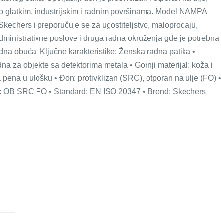
po glatkim, industrijskim i radnim površinama. Model NAMPA
chers i preporučuje se za ugostiteljstvo, maloprodaju,
administrativne poslove i druga radna okruženja gde je potrebna
na obuća. Ključne karakteristike: Ženska radna patika •
a za objekte sa detektorima metala • Gornji materijal: koža i
 pena u ulošku • Đon: protivklizan (SRC), otporan na ulje (FO) •
te: OB SRC FO • Standard: EN ISO 20347 • Brend: Skechers