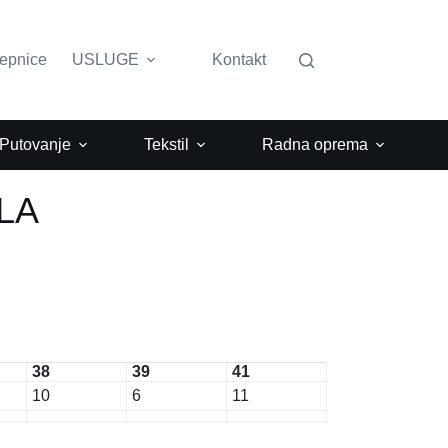
lepnice
USLUGE
Kontakt
 Putovanje
Tekstil
Radna oprema
LA
38
39
41
10
6
11