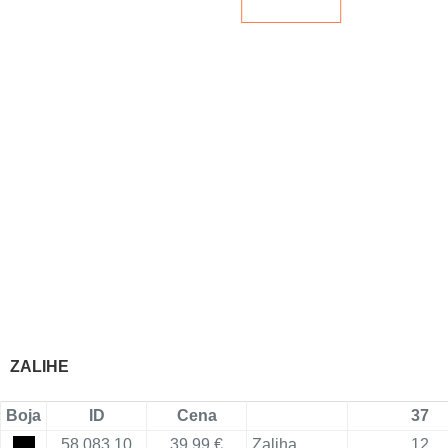
ZALIHE
Boja
ID
Cena
37
58.083.10
39,99 €
Zaliha
12