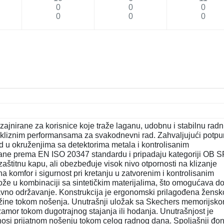
0
0
0
0
0
0
jnirane za korisnice koje traže laganu, udobnu i stabilnu rad
ivkliznim performansama za svakodnevni rad. Zahvaljujući potp
ad u okruženjima sa detektorima metala i kontrolisanim
ane prema EN ISO 20347 standardu i pripadaju kategoriji OB 
aštitnu kapu, ali obezbeđuje visok nivo otpornosti na klizanje
a komfor i sigurnost pri kretanju u zatvorenim i kontrolisanim
ože u kombinaciji sa sintetičkim materijalima, što omogućava d
ostavno održavanje. Konstrukcija je ergonomski prilagođena žens
težine tokom nošenja. Unutrašnji uložak sa Skechers memorijsk
amor tokom dugotrajnog stajanja ili hodanja. Unutrašnjost je
nosi prijatnom nošenju tokom celog radnog dana. Spoljašnji đon