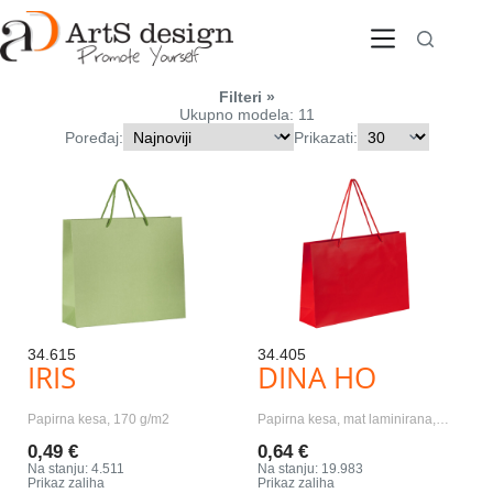
Skip
to
content
Filteri
Ukupno modela: 11
Poređaj:
Prikazati:
34.615
34.405
IRIS
DINA HO
Papirna kesa, 170 g/m2
Papirna kesa, mat laminirana,…
0,49 €
0,64 €
Na stanju: 4.511
Na stanju: 19.983
Prikaz zaliha
Prikaz zaliha