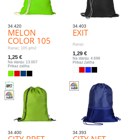
34.420
34.403
MELON
EXIT
COLOR 105
Ranac
Ranac, 105 g/m2
1,29 €
1,25 €
Na stanju: 4.698
Na stanju: 13.007
Prikaz zaliha
Prikaz zaliha
34.400
34.393
CITY RPET
CITY NET