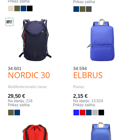
Prikaz zaliha
Prikaz zaliha
34.601
34.594
NORDIC 30
ELBRUS
Multifunkcionalni ranac
Ranac
29,50 €
2,15 €
Na stanju: 218
Na stanju: 13.524
Prikaz zaliha
Prikaz zaliha