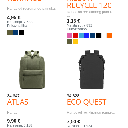
RECYCLE 120
Ranac od recikliranog pamuka,
…
Ranac od recikliranog pamuka,
…
4,95 €
1,15 €
Na stanju: 2.638
Na stanju: 7.832
Prikaz zaliha
Prikaz zaliha
34.647
34.628
ATLAS
ECO QUEST
Ranac
Ranac od recikliranog pamuka,
…
9,90 €
7,50 €
Na stanju: 3.118
Na stanju: 1.934