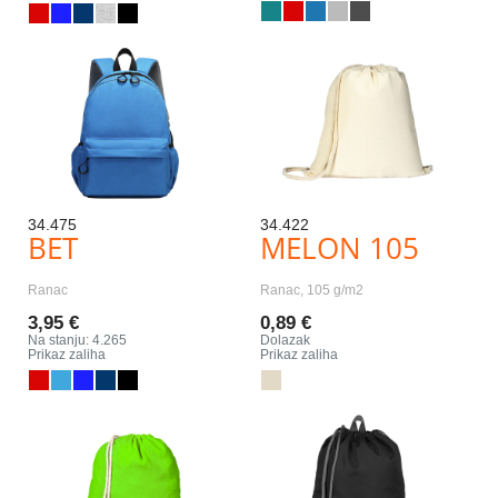
34.475
34.422
BET
MELON 105
Ranac
Ranac, 105 g/m2
3,95 €
0,89 €
Na stanju: 4.265
Dolazak
Prikaz zaliha
Prikaz zaliha