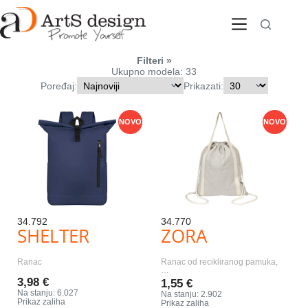
Skip
to
content
Filteri
Ukupno modela: 33
Poređaj:
Prikazati:
NOVO
NOVO
34.792
34.770
SHELTER
ZORA
Ranac
Ranac od recikliranog pamuka,
…
3,98 €
1,55 €
Na stanju: 6.027
Na stanju: 2.902
Prikaz zaliha
Prikaz zaliha