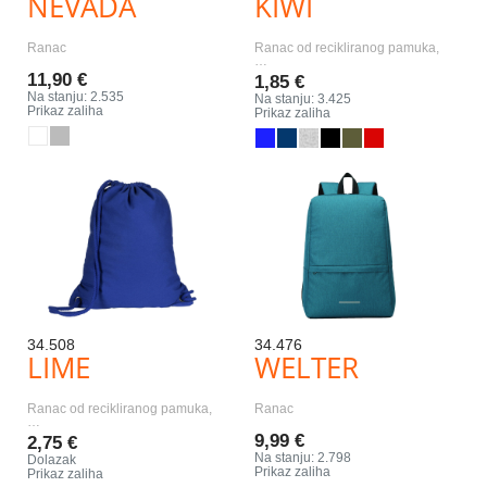
NEVADA
KIWI
Ranac
Ranac od recikliranog pamuka,
…
11,90 €
1,85 €
Na stanju: 2.535
Na stanju: 3.425
Prikaz zaliha
Prikaz zaliha
34.508
34.476
LIME
WELTER
Ranac od recikliranog pamuka,
Ranac
…
9,99 €
2,75 €
Na stanju: 2.798
Dolazak
Prikaz zaliha
Prikaz zaliha