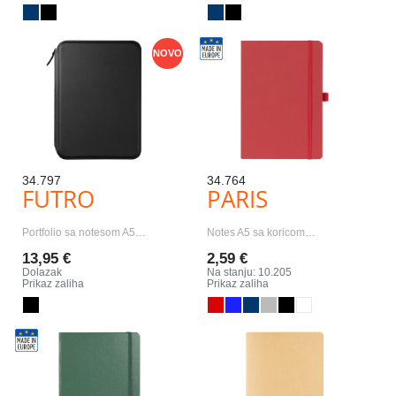
NOVO
34.797
34.764
FUTRO
PARIS
Portfolio sa notesom A5…
Notes A5 sa koricom…
13,95 €
2,59 €
Dolazak
Na stanju: 10.205
Prikaz zaliha
Prikaz zaliha