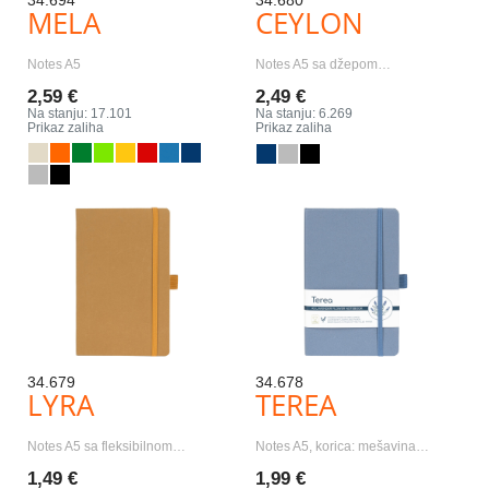
34.694
34.680
MELA
CEYLON
Notes A5
Notes A5 sa džepom…
2,59 €
2,49 €
Na stanju: 17.101
Na stanju: 6.269
Prikaz zaliha
Prikaz zaliha
34.679
34.678
LYRA
TEREA
Notes A5 sa fleksibilnom…
Notes A5, korica: mešavina…
1,49 €
1,99 €