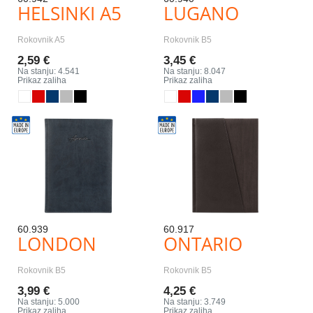
HELSINKI A5
LUGANO
Rokovnik A5
Rokovnik B5
2,59 €
3,45 €
Na stanju: 4.541
Na stanju: 8.047
Prikaz zaliha
Prikaz zaliha
60.939
60.917
LONDON
ONTARIO
Rokovnik B5
Rokovnik B5
3,99 €
4,25 €
Na stanju: 5.000
Na stanju: 3.749
Prikaz zaliha
Prikaz zaliha