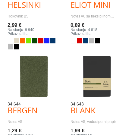
HELSINKI
ELIOT MINI
Rokovnik B5
Notes A6 sa fleksibilnom…
2,99 €
0,89 €
Na stanju: 9.940
Na stanju: 4.818
Prikaz zaliha
Prikaz zaliha
34.644
34.643
BERGEN
BLANK
Notes A5
Notes A5, vodootporni papir
1,29 €
1,99 €