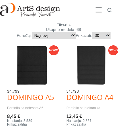
Skip
to
content
Filteri
Ukupno modela: 68
Poređaj:
Prikazati:
NOVO
NOVO
34.799
34.798
DOMINGO A5
DOMINGO A4
Portfolio sa notesom A5
Portfolio sa blokom za…
8,45 €
12,45 €
Na stanju: 3.589
Na stanju: 2.857
Prikaz zaliha
Prikaz zaliha