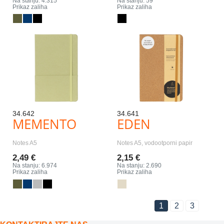
Na stanju: 4.315
Na stanju: 59
Prikaz zaliha
Prikaz zaliha
34.642
34.641
MEMENTO
EDEN
Notes A5
Notes A5, vodootporni papir
2,49 €
2,15 €
Na stanju: 6.974
Na stanju: 2.690
Prikaz zaliha
Prikaz zaliha
1
2
3