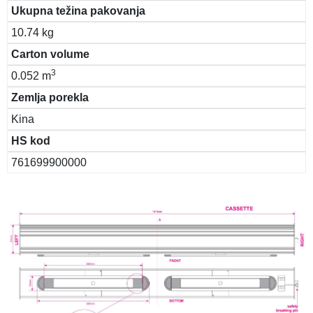
Ukupna težina pakovanja
10.74 kg
Carton volume
3
0.052 m
Zemlja porekla
Kina
HS kod
761699900000