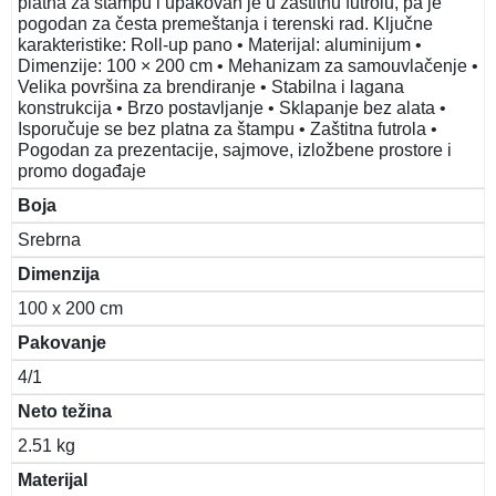
platna za štampu i upakovan je u zaštitnu futrolu, pa je
pogodan za česta premeštanja i terenski rad. Ključne
karakteristike: Roll-up pano • Materijal: aluminijum •
Dimenzije: 100 × 200 cm • Mehanizam za samouvlačenje •
Velika površina za brendiranje • Stabilna i lagana
konstrukcija • Brzo postavljanje • Sklapanje bez alata •
Isporučuje se bez platna za štampu • Zaštitna futrola •
Pogodan za prezentacije, sajmove, izložbene prostore i
promo događaje
Boja
Srebrna
Dimenzija
100 x 200 cm
Pakovanje
4/1
Neto težina
2.51 kg
Materijal