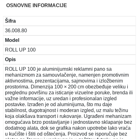
OSNOVNE INFORMACIJE
Šifra
36.008.80
Model
ROLL UP 100
Opis
ROLL UP 100 je aluminijumski reklamni pano sa
mehanizmom za samouvlačenje, namenjen promotivnim
aktivnostima, prezentacijama, sajmovima i izložbenim
prostorima. Dimenzija 100 × 200 cm obezbeđuje veliku i
preglednu površinu za isticanje vizuelne poruke, brenda ili
važne informacije, uz uredan i profesionalan izgled
postavke. Izrađen je od aluminijuma, što mu daje
stabilnost, dugotrajnost i moderan izgled, uz malu težinu
koja olakšava transport i rukovanje. Ugrađeni mehanizam
omogućava brzo postavljanje i jednostavno sklapanje bez
dodatnog alata, dok se grafika nakon upotrebe lako vraća
u kućište i štiti od oštećenja. Proizvod se isporučuje bez