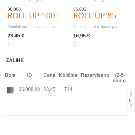
36.008
36.002
ROLL UP 100
ROLL UP 85
Aluminijumski reklamni pano
Aluminijumski reklamni pano
23,45 €
16,95 €
ZALIHE
Boja
ID
Cena
Količina
Rezervisano
(2-5
D
dana)
36.008.80
23,45
714
€
09
uv
08