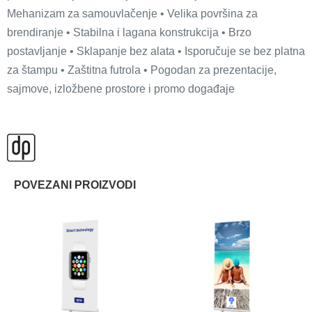
Mehanizam za samouvlačenje • Velika površina za
brendiranje • Stabilna i lagana konstrukcija • Brzo
postavljanje • Sklapanje bez alata • Isporučuje se bez platna
za štampu • Zaštitna futrola • Pogodan za prezentacije,
sajmove, izložbene prostore i promo događaje
POVEZANI PROIZVODI