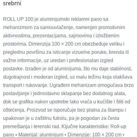
srebrni
ROLL UP 100 je aluminijumski reklamni pano sa
mehanizmom za samouvlačenje, namenjen promotivnim
aktivnostima, prezentacijama, sajmovima i izložbenim
prostorima. Dimenzija 100 × 200 cm obezbeđuje veliku i
preglednu površinu za isticanje vizuelne poruke, brenda ili
važne informacije, uz uredan i profesionalan izgled
postavke. Izrađen je od aluminijuma, što mu daje stabilnost,
dugotrajnost i moderan izgled, uz malu težinu koja olakšava
transport i rukovanje. Ugrađeni mehanizam omogućava brzo
postavljanje i jednostavno sklapanje bez dodatnog alata,
dok se grafika nakon upotrebe lako vraća u kućište i štiti od
oštećenja. Proizvod se isporučuje bez platna za štampu i
upakovan je u zaštitnu futrolu, pa je pogodan za česta
premeštanja i terenski rad. Ključne karakteristike: Roll-up
pano • Materijal: aluminijum • Dimenzije: 100 × 200 cm •