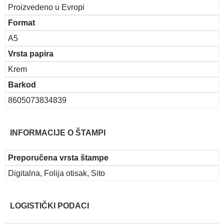
Proizvedeno u Evropi
Format
A5
Vrsta papira
Krem
Barkod
8605073834839
INFORMACIJE O ŠTAMPI
Preporučena vrsta štampe
Digitalna, Folija otisak, Sito
LOGISTIČKI PODACI