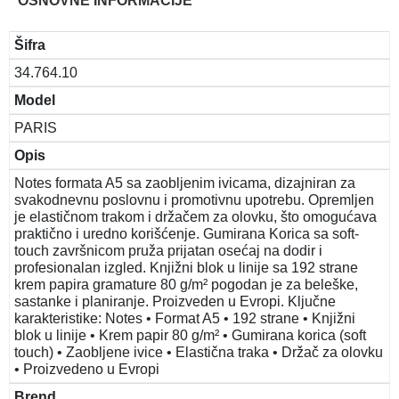
OSNOVNE INFORMACIJE
Šifra
34.764.10
Model
PARIS
Opis
Notes formata A5 sa zaobljenim ivicama, dizajniran za
svakodnevnu poslovnu i promotivnu upotrebu. Opremljen
je elastičnom trakom i držačem za olovku, što omogućava
praktično i uredno korišćenje. Gumirana Korica sa soft-
touch završnicom pruža prijatan osećaj na dodir i
profesionalan izgled. Knjižni blok u linije sa 192 strane
krem papira gramature 80 g/m² pogodan je za beleške,
sastanke i planiranje. Proizveden u Evropi. Ključne
karakteristike: Notes • Format A5 • 192 strane • Knjižni
blok u linije • Krem papir 80 g/m² • Gumirana korica (soft
touch) • Zaobljene ivice • Elastična traka • Držač za olovku
• Proizvedeno u Evropi
Brend