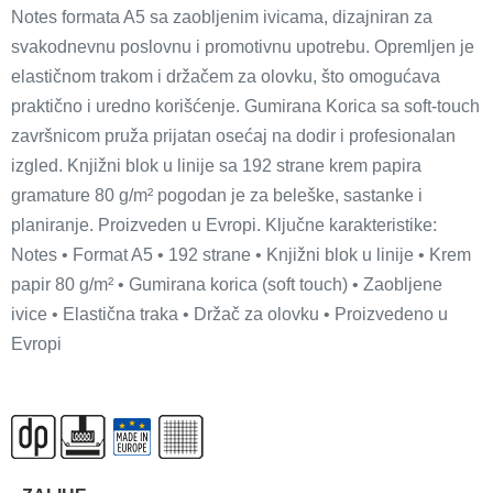
Notes formata A5 sa zaobljenim ivicama, dizajniran za
svakodnevnu poslovnu i promotivnu upotrebu. Opremljen je
elastičnom trakom i držačem za olovku, što omogućava
praktično i uredno korišćenje. Gumirana Korica sa soft-touch
završnicom pruža prijatan osećaj na dodir i profesionalan
izgled. Knjižni blok u linije sa 192 strane krem papira
gramature 80 g/m² pogodan je za beleške, sastanke i
planiranje. Proizveden u Evropi. Ključne karakteristike:
Notes • Format A5 • 192 strane • Knjižni blok u linije • Krem
papir 80 g/m² • Gumirana korica (soft touch) • Zaobljene
ivice • Elastična traka • Držač za olovku • Proizvedeno u
Evropi