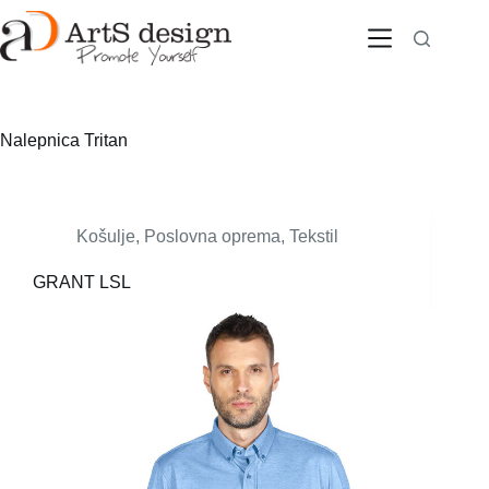
Skip
to
content
Nalepnica
Tritan
Košulje
,
Poslovna oprema
,
Tekstil
GRANT LSL