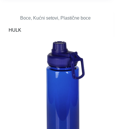
Boce
,
Kućni setovi
,
Plastične boce
HULK