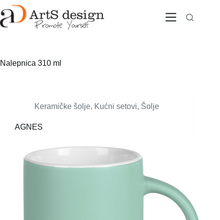
Skip
to
content
Nalepnica
310 ml
Keramičke šolje
,
Kućni setovi
,
Šolje
AGNES