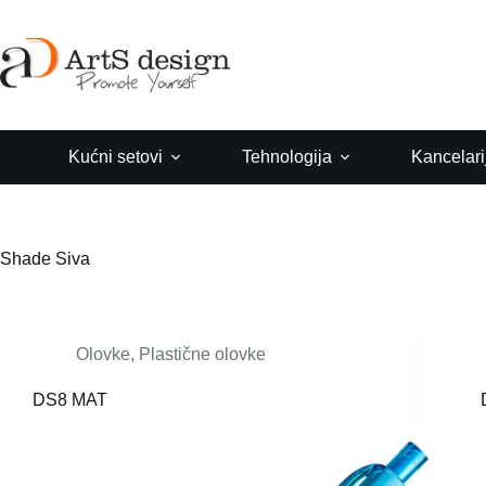
Skip
to
content
Kućni setovi
Tehnologija
Kancelari
Shade
Siva
Olovke
,
Plastične olovke
DS8 MAT