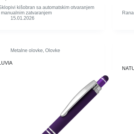
Sklopivi kišobran sa automatskim otvaranjem
i manualnim zatvaranjem
Ranac
15.01.2026
Metalne olovke
,
Olovke
LUVIA
NAT