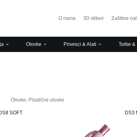
O nama
3D stikeri
Zaštitne na
ja
Olovke
Privesci & Alati
Torbe &
Olovke
,
Plastične olovke
DS8 SOFT
DS3 