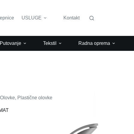
lepnice
USLUGE
Kontakt
 Putovanje
Tekstil
Radna oprema
Olovke
,
Plastične olovke
MAT