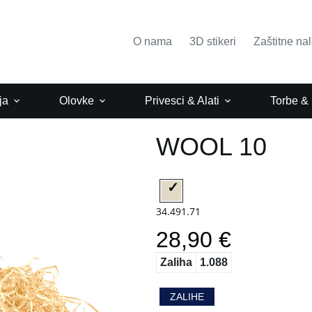
O nama
3D stikeri
Zaštitne na
ja
Olovke
Privesci & Alati
Torbe &
WOOL 10
34.491.71
28,90 €
Zaliha
1.088
ZALIHE