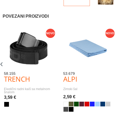
POVEZANI PROIZVODI
NOVO
NOVO
‹
58.155
53.679
TRENCH
ALPI
Elastični radni kaiš sa metalnom
Zimski šal
šnalom
2,59 €
3,59 €