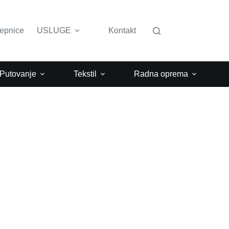
lepnice
USLUGE
Kontakt
 Putovanje
Tekstil
Radna oprema