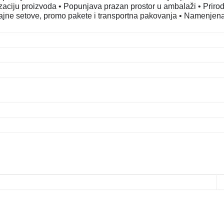
izaciju proizvoda • Popunjava prazan prostor u ambalaži • Priro
odajne setove, promo pakete i transportna pakovanja • Namenjen