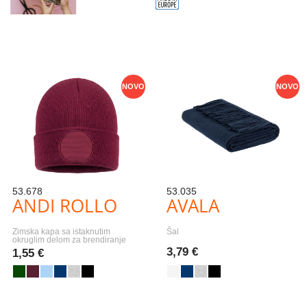
NOVO
NOVO
53.678
53.035
ANDI ROLLO
AVALA
Zimska kapa sa istaknutim
Šal
okruglim delom za brendiranje
3,79 €
1,55 €