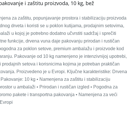
kovanje i zaštitu proizvoda, 10 kg, bež
na za zaštitu, popunjavanje prostora i stabilizaciju proizvoda
dnog drveta i koristi se u poklon kutijama, prodajnim setovima,
aži u kojoj je potrebno dodatno učvrstiti sadržaj i sprečiti
ne funkcije, drvena vuna daje pakovanju prirodan i rustičan
e pogodna za poklon setove, premium ambalažu i proizvode kod
tvaranju. Pakovanje od 10 kg namenjeno je intenzivnijoj upotrebi,
li prodajnih setova i korisnicima kojima je potreban praktičan
ovanja. Proizvedeno je u Evropi. Ključne karakteristike: Drvena
• Pakovanje: 10 kg • Namenjena za zaštitu i stabilizaciju
ostor u ambalaži • Prirodan i rustičan izgled • Pogodna za
, promo pakete i transportna pakovanja • Namenjena za veći
 Evropi