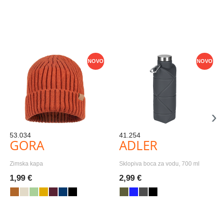
NOVO
NOVO
›
53.034
41.254
GORA
ADLER
Zimska kapa
Sklopiva boca za vodu, 700 ml
1,99 €
2,99 €