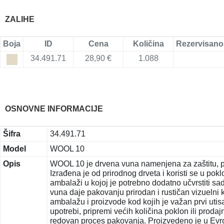
ZALIHE
Boja
ID
Cena
Količina
Rezervisano
34.491.71
28,90 €
1.088
OSNOVNE INFORMACIJE
Šifra
34.491.71
Model
WOOL 10
Opis
WOOL 10 je drvena vuna namenjena za zaštitu, po
Izrađena je od prirodnog drveta i koristi se u po
ambalaži u kojoj je potrebno dodatno učvrstiti sad
vuna daje pakovanju prirodan i rustičan vizuelni
ambalažu i proizvode kod kojih je važan prvi utis
upotrebi, pripremi većih količina poklon ili prodaj
redovan proces pakovanja. Proizvedeno je u Evropi