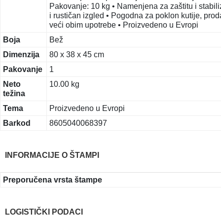
Pakovanje: 10 kg • Namenjena za zaštitu i stabil
i rustičan izgled • Pogodna za poklon kutije, pr
veći obim upotrebe • Proizvedeno u Evropi
Boja
Bež
Dimenzija
80 x 38 x 45 cm
Pakovanje
1
Neto
10.00 kg
težina
Tema
Proizvedeno u Evropi
Barkod
8605040068397
INFORMACIJE O ŠTAMPI
Preporučena vrsta štampe
LOGISTIČKI PODACI