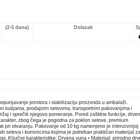
(2-5 dana)
Dolazak
S
punjavanje prostora i stabilizaciju proizvoda u ambalaži.
klon kutijama, prodajnim setovima, transportnim pakovanjima i
ržaj i sprečiti njegovo pomeranje. Pored zaštitne funkcije, drve
 karakter, zbog čega je pogodna za poklon setove, premium
ak pri otvaranju. Pakovanje od 10 kg namenjeno je intenzivnijoj
nih setova i korisnicima kojima je potreban praktičan materijal z
. Ključne karakteristike: Drvena vuna • Materijal: prirodno drv