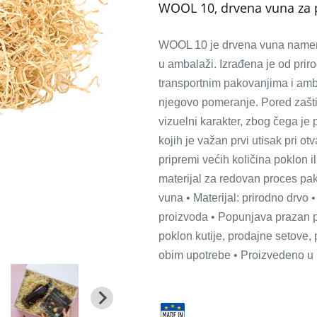
WOOL 10, drvena vuna za pa
WOOL 10 je drvena vuna namenje
u ambalaži. Izrađena je od priro
transportnim pakovanjima i ambal
njegovo pomeranje. Pored zaštit
vizuelni karakter, zbog čega j
kojih je važan prvi utisak pri o
pripremi većih količina poklon i
materijal za redovan proces pak
vuna • Materijal: prirodno drvo 
proizvoda • Popunjava prazan pr
poklon kutije, prodajne setove
obim upotrebe • Proizvedeno u