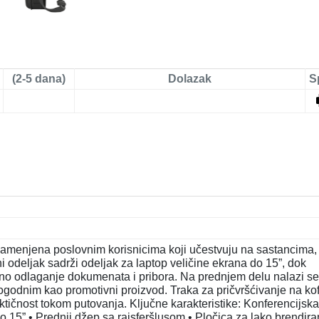
(2-5 dana)
Dolazak
S
amenjena poslovnim korisnicima koji učestvuju na sastancima,
odeljak sadrži odeljak za laptop veličine ekrana do 15”, dok
no odlaganje dokumenata i pribora. Na prednjem delu nalazi se
pogodnim kao promotivni proizvod. Traka za pričvršćivanje na kof
tičnost tokom putovanja. Ključne karakteristike: Konferencijska
do 15” • Prednji džep sa rajsferšlusom • Pločica za lako brendira