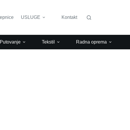
lepnice
USLUGE
Kontakt
 Putovanje
Tekstil
Radna oprema