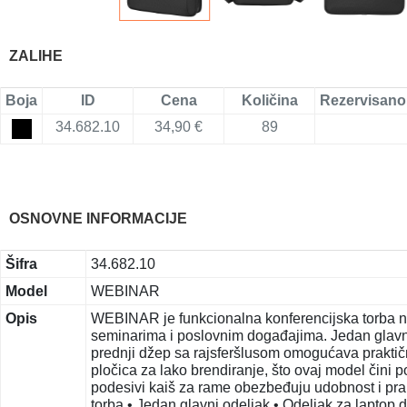
ZALIHE
Boja
ID
Cena
Količina
Rezervisano
34.682.10
34,90 €
89
OSNOVNE INFORMACIJE
Šifra
34.682.10
Model
WEBINAR
Opis
WEBINAR je funkcionalna konferencijska torba n
seminarima i poslovnim događajima. Jedan glavni 
prednji džep sa rajsferšlusom omogućava praktič
pločica za lako brendiranje, što ovaj model čini 
podesivi kaiš za rame obezbeđuju udobnost i prak
torba • Jedan glavni odeljak • Odeljak za laptop 