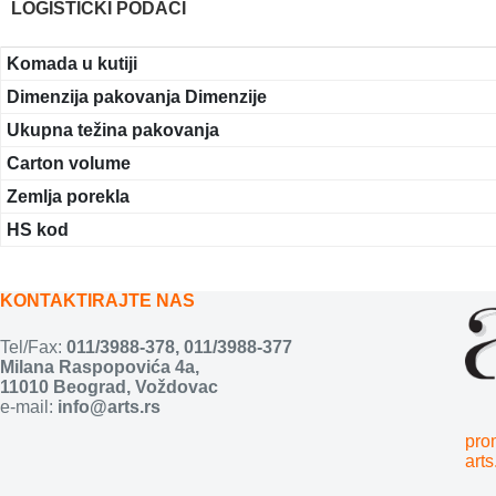
LOGISTIČKI PODACI
Komada u kutiji
Dimenzija pakovanja Dimenzije
Ukupna težina pakovanja
Carton volume
Zemlja porekla
HS kod
KONTAKTIRAJTE NAS
Tel/Fax:
011/3988-378
,
011/3988-377
Milana Raspopovića 4a,
11010 Beograd, Voždovac
e-mail:
info@arts.rs
pro
arts