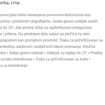
orba, crna
rencijska torba namenjena poslovnim korisnicima koji
arima i poslovnim događajima. Jedan glavni odeljak sadrži
ana do 15”, dok prednji džep sa rajsferšlusom omogućava
 i pribora. Na prednjem delu nalazi se pločica za lako
i pogodnim kao promotivni proizvod. Traka za pričvršćivanje na
bezbeđuju udobnost i praktičnost tokom putovanja. Ključne
orba • Jedan glavni odeljak • Odeljak za laptop do 15” • Prednji
za lako brendiranje • Traka za pričvršćivanje na kofer •
a za brendiranje