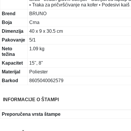
• Traka za pričvršćivanje na kofer • Podesivi kai
Brend
BRUNO
Boja
Crna
Dimenzija
40 x 9 x 30.5 cm
Pakovanje
5/1
Neto
1.09 kg
težina
Kapacitet
15", 8"
Materijal
Poliester
Barkod
8605040062579
INFORMACIJE O ŠTAMPI
Preporučena vrsta štampe