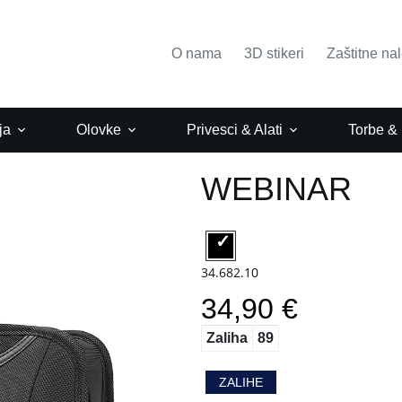
O nama
3D stikeri
Zaštitne na
ja
Olovke
Privesci & Alati
Torbe &
WEBINAR
34.682.10
34,90 €
Zaliha
89
ZALIHE