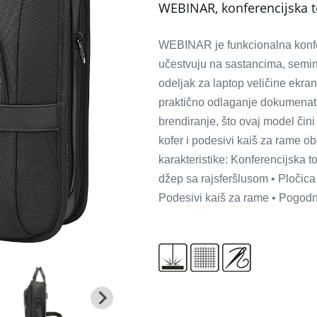
WEBINAR, konferencijska t
WEBINAR je funkcionalna konfe
učestvuju na sastancima, semin
odeljak za laptop veličine ekr
praktično odlaganje dokumenata
brendiranje, što ovaj model čin
kofer i podesivi kaiš za rame o
karakteristike: Konferencijska t
džep sa rajsferšlusom • Pločica 
Podesivi kaiš za rame • Pogodn