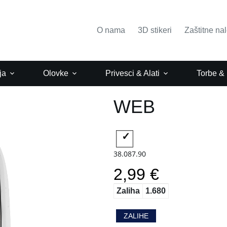
O nama
3D stikeri
Zaštitne na
ja
Olovke
Privesci & Alati
Torbe &
WEB
38.087.90
2,99 €
Zaliha
1.680
ZALIHE