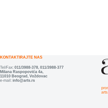
KONTAKTIRAJTE NAS
Tel/Fax:
011/3988-378
,
011/3988-377
Milana Raspopovića 4a,
11010 Beograd, Voždovac
e-mail:
info@arts.rs
pro
arts