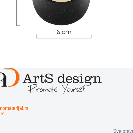
momaterijal.rs
.rs
Sva prav