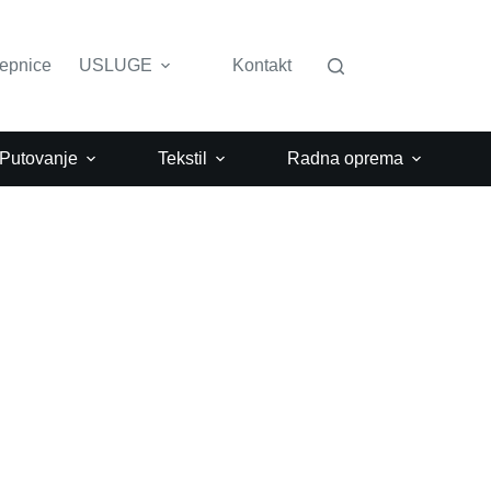
lepnice
USLUGE
Kontakt
 Putovanje
Tekstil
Radna oprema