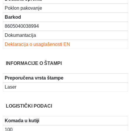
Poklon pakovanje
Barkod
8605040038994
Dokumantacija
Deklaracija o usaglašenosti EN
INFORMACIJE O ŠTAMPI
Preporučena vrsta štampe
Laser
LOGISTIČKI PODACI
Komada u kutiji
100