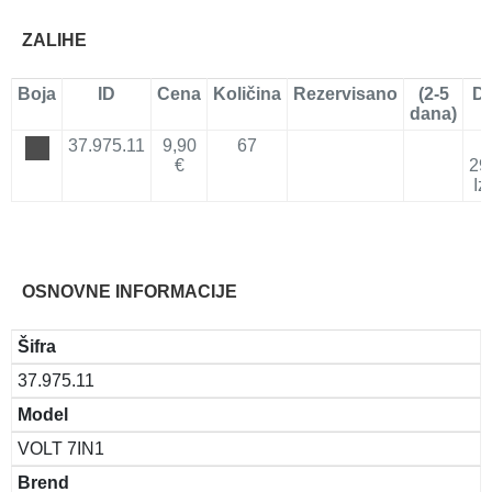
ZALIHE
Boja
ID
Cena
Količina
Rezervisano
(2-5
Do
dana)
37.975.11
9,90
67
1
€
29
Iz
OSNOVNE INFORMACIJE
Šifra
37.975.11
Model
VOLT 7IN1
Brend