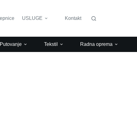
lepnice
USLUGE
Kontakt
 Putovanje
Tekstil
Radna oprema