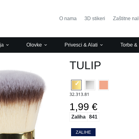
O nama
3D stikeri
Zaštitne na
ja
Olovke
Privesci & Alati
Torbe &
TULIP
32.313.81
1,99 €
Zaliha
841
ZALIHE