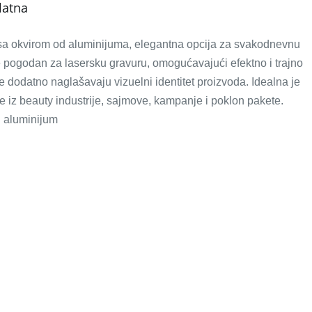
latna
sa okvirom od aluminijuma, elegantna opcija za svakodnevnu
e pogodan za lasersku gravuru, omogućavajući efektno i trajno
e dodatno naglašavaju vizuelni identitet proizvoda. Idealna je
 iz beauty industrije, sajmove, kampanje i poklon pakete.
l: aluminijum