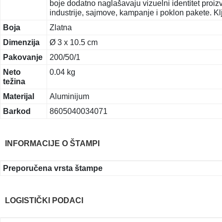
boje dodatno naglašavaju vizuelni identitet proi
industrije, sajmove, kampanje i poklon pakete. Klj
Boja
Zlatna
Dimenzija
Ø 3 x 10.5 cm
Pakovanje
200/50/1
Neto
0.04 kg
težina
Materijal
Aluminijum
Barkod
8605040034071
INFORMACIJE O ŠTAMPI
Preporučena vrsta štampe
LOGISTIČKI PODACI