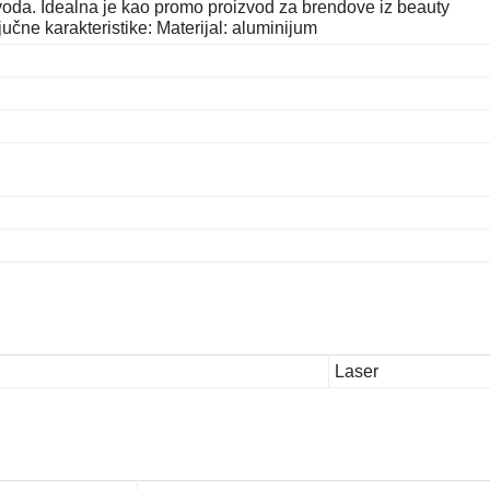
zvoda. Idealna je kao promo proizvod za brendove iz beauty
učne karakteristike: Materijal: aluminijum
Laser