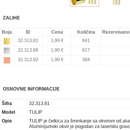
ZALIHE
Boja
ID
Cena
Količina
Rezervisano
32.313.81
1,99 €
841
32.313.88
1,99 €
817
32.313.92
1,99 €
384
OSNOVNE INFORMACIJE
Šifra
32.313.81
Model
TULIP
Opis
TULIP je četkica za šminkanje sa okvirom od al
Aluminijumski okvir je pogodan za lasersku gravu