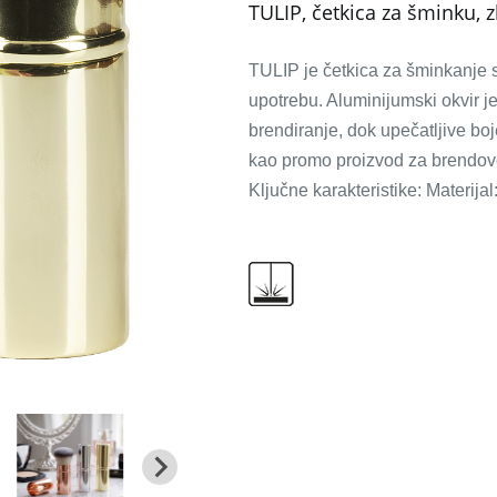
TULIP, četkica za šminku, z
TULIP je četkica za šminkanje 
upotrebu. Aluminijumski okvir j
brendiranje, dok upečatljive boj
kao promo proizvod za brendove
Ključne karakteristike: Materija