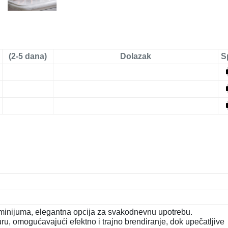
(2-5 dana)
Dolazak
S
uminijuma, elegantna opcija za svakodnevnu upotrebu.
ru, omogućavajući efektno i trajno brendiranje, dok upečatljive