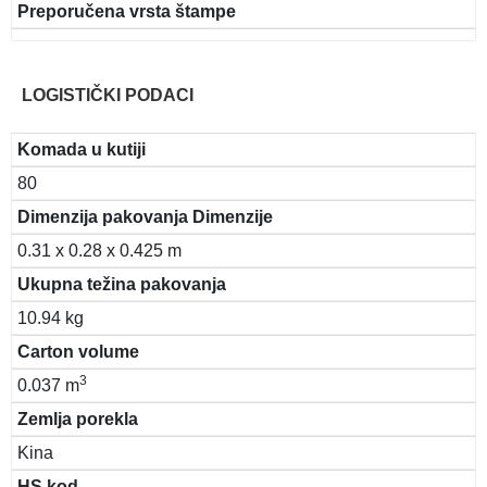
Preporučena vrsta štampe
LOGISTIČKI PODACI
Komada u kutiji
80
Dimenzija pakovanja Dimenzije
0.31 x 0.28 x 0.425 m
Ukupna težina pakovanja
10.94 kg
Carton volume
3
0.037 m
Zemlja porekla
Kina
HS kod