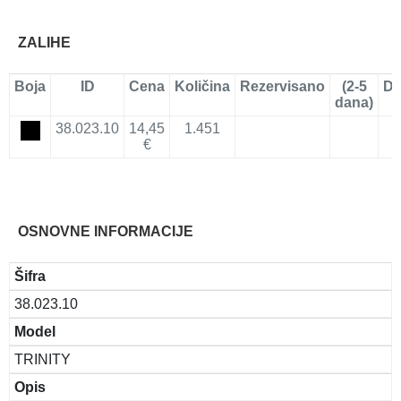
ZALIHE
Boja
ID
Cena
Količina
Rezervisano
(2-5
Do
dana)
38.023.10
14,45
1.451
€
OSNOVNE INFORMACIJE
Šifra
38.023.10
Model
TRINITY
Opis