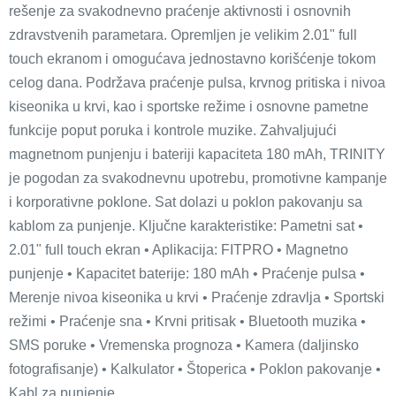
rešenje za svakodnevno praćenje aktivnosti i osnovnih
zdravstvenih parametara. Opremljen je velikim 2.01" full
touch ekranom i omogućava jednostavno korišćenje tokom
celog dana. Podržava praćenje pulsa, krvnog pritiska i nivoa
kiseonika u krvi, kao i sportske režime i osnovne pametne
funkcije poput poruka i kontrole muzike. Zahvaljujući
magnetnom punjenju i bateriji kapaciteta 180 mAh, TRINITY
je pogodan za svakodnevnu upotrebu, promotivne kampanje
i korporativne poklone. Sat dolazi u poklon pakovanju sa
kablom za punjenje. Ključne karakteristike: Pametni sat •
2.01" full touch ekran • Aplikacija: FITPRO • Magnetno
punjenje • Kapacitet baterije: 180 mAh • Praćenje pulsa •
Merenje nivoa kiseonika u krvi • Praćenje zdravlja • Sportski
režimi • Praćenje sna • Krvni pritisak • Bluetooth muzika •
SMS poruke • Vremenska prognoza • Kamera (daljinsko
fotografisanje) • Kalkulator • Štoperica • Poklon pakovanje •
Kabl za punjenje