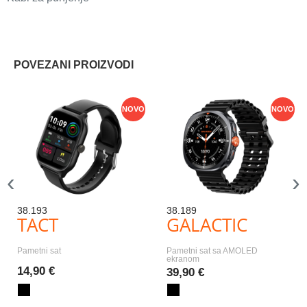
POVEZANI PROIZVODI
NOVO
NOVO
‹
›
38.193
38.189
TACT
GALACTIC
Pametni sat
Pametni sat sa AMOLED
ekranom
14,90 €
39,90 €