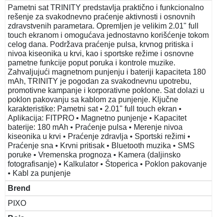
Pametni sat TRINITY predstavlja praktično i funkcionalno
rešenje za svakodnevno praćenje aktivnosti i osnovnih
zdravstvenih parametara. Opremljen je velikim 2.01" full
touch ekranom i omogućava jednostavno korišćenje tokom
celog dana. Podržava praćenje pulsa, krvnog pritiska i
nivoa kiseonika u krvi, kao i sportske režime i osnovne
pametne funkcije poput poruka i kontrole muzike.
Zahvaljujući magnetnom punjenju i bateriji kapaciteta 180
mAh, TRINITY je pogodan za svakodnevnu upotrebu,
promotivne kampanje i korporativne poklone. Sat dolazi u
poklon pakovanju sa kablom za punjenje. Ključne
karakteristike: Pametni sat • 2.01" full touch ekran •
Aplikacija: FITPRO • Magnetno punjenje • Kapacitet
baterije: 180 mAh • Praćenje pulsa • Merenje nivoa
kiseonika u krvi • Praćenje zdravlja • Sportski režimi •
Praćenje sna • Krvni pritisak • Bluetooth muzika • SMS
poruke • Vremenska prognoza • Kamera (daljinsko
fotografisanje) • Kalkulator • Štoperica • Poklon pakovanje
• Kabl za punjenje
Brend
PIXO