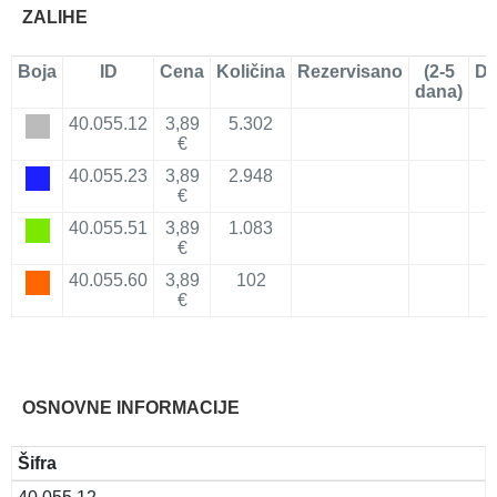
ZALIHE
Boja
ID
Cena
Količina
Rezervisano
(2-5
Do
dana)
40.055.12
3,89
5.302
€
40.055.23
3,89
2.948
€
40.055.51
3,89
1.083
€
40.055.60
3,89
102
€
OSNOVNE INFORMACIJE
Šifra