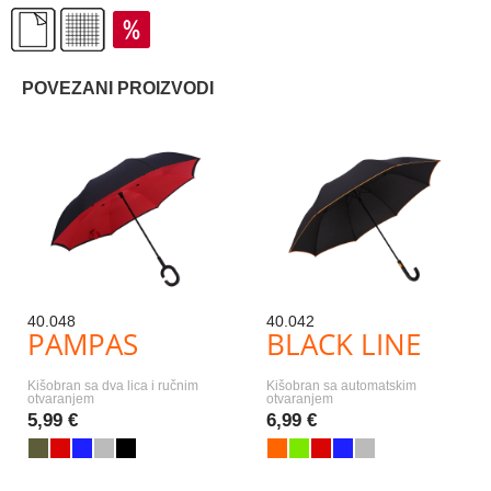
POVEZANI PROIZVODI
40.048
40.042
PAMPAS
BLACK LINE
Kišobran sa dva lica i ručnim
Kišobran sa automatskim
otvaranjem
otvaranjem
5,99 €
6,99 €