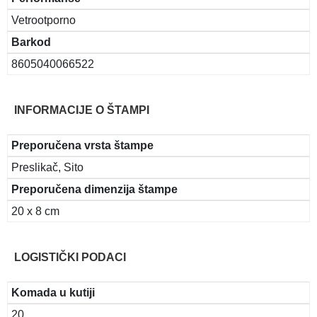
Vetrootporno
Barkod
8605040066522
INFORMACIJE O ŠTAMPI
Preporučena vrsta štampe
Preslikač, Sito
Preporučena dimenzija štampe
20 x 8 cm
LOGISTIČKI PODACI
Komada u kutiji
20