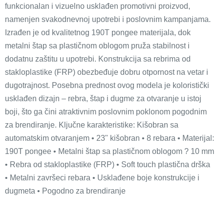
funkcionalan i vizuelno usklađen promotivni proizvod,
namenjen svakodnevnoj upotrebi i poslovnim kampanjama.
Izrađen je od kvalitetnog 190T pongee materijala, dok
metalni štap sa plastičnom oblogom pruža stabilnost i
dodatnu zaštitu u upotrebi. Konstrukcija sa rebrima od
stakloplastike (FRP) obezbeđuje dobru otpornost na vetar i
dugotrajnost. Posebna prednost ovog modela je koloristički
usklađen dizajn – rebra, štap i dugme za otvaranje u istoj
boji, što ga čini atraktivnim poslovnim poklonom pogodnim
za brendiranje. Ključne karakteristike: Kišobran sa
automatskim otvaranjem • 23" kišobran • 8 rebara • Materijal:
190T pongee • Metalni štap sa plastičnom oblogom ? 10 mm
• Rebra od stakloplastike (FRP) • Soft touch plastična drška
• Metalni završeci rebara • Usklađene boje konstrukcije i
dugmeta • Pogodno za brendiranje