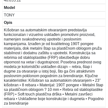
40.055.12
Model
TONY
Opis
Kišobran sa automatskim otvaranjem predstavlja
funkcionalan i vizuelno usklađen promotivni proizvod,
namenjen svakodnevnoj upotrebi i poslovnim
kampanjama. Izrađen je od kvalitetnog 190T pongee
materijala, dok metalni štap sa plastičnom oblogom pruža
stabilnost i dodatnu zaštitu u upotrebi. Konstrukcija sa
rebrima od stakloplastike (FRP) obezbeđuje dobru
otpornost na vetar i dugotrajnost. Posebna prednost ovog
modela je koloristički usklađen dizajn – rebra, štap i
dugme za otvaranje u istoj boji, što ga čini atraktivnim
poslovnim poklonom pogodnim za brendiranje. Ključne
karakteristike: Kišobran sa automatskim otvaranjem • 23"
kišobran • 8 rebara • Materijal: 190T pongee • Metalni štap
sa plastičnom oblogom ? 10 mm • Rebra od stakloplastike
(FRP) • Soft touch plastična drška • Metalni završeci
rebara • Usklađene boje konstrukcije i dugmeta • Pogodno
za brendiranje