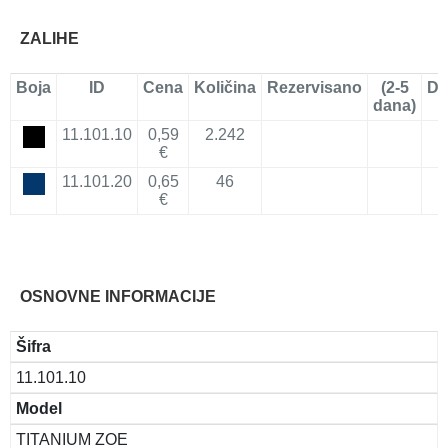
ZALIHE
Boja
ID
Cena
Količina
Rezervisano
(2-5
Do
dana)
11.101.10
0,59
2.242
€
11.101.20
0,65
46
€
OSNOVNE INFORMACIJE
Šifra
11.101.10
Model
TITANIUM ZOE