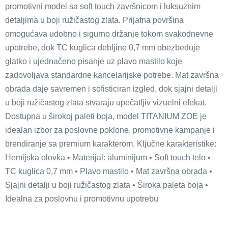
promotivni model sa soft touch završnicom i luksuznim
detaljima u boji ružičastog zlata. Prijatna površina
omogućava udobno i sigurno držanje tokom svakodnevne
upotrebe, dok TC kuglica debljine 0,7 mm obezbeđuje
glatko i ujednačeno pisanje uz plavo mastilo koje
zadovoljava standardne kancelarijske potrebe. Mat završna
obrada daje savremen i sofisticiran izgled, dok sjajni detalji
u boji ružičastog zlata stvaraju upečatljiv vizuelni efekat.
Dostupna u širokoj paleti boja, model TITANIUM ZOE je
idealan izbor za poslovne poklone, promotivne kampanje i
brendiranje sa premium karakterom. Ključne karakteristike:
Hemijska olovka • Materijal: aluminijum • Soft touch telo •
TC kuglica 0,7 mm • Plavo mastilo • Mat završna obrada •
Sjajni detalji u boji ružičastog zlata • Široka paleta boja •
Idealna za poslovnu i promotivnu upotrebu