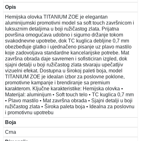
Opis
Hemijska olovka TITANIUM ZOE je elegantan
aluminijumski promotivni model sa soft touch završnicom i
luksuznim detaljima u boji ružičastog zlata. Prijatna
površina omogućava udobno i sigurno držanje tokom
svakodnevne upotrebe, dok TC kuglica debljine 0,7 mm
obezbeđuje glatko i ujednačeno pisanje uz plavo mastilo
koje zadovoljava standardne kancelarijske potrebe. Mat
završna obrada daje savremen i sofisticiran izgled, dok
sjajni detalji u boji ružičastog zlata stvaraju upečatljiv
vizuelni efekat. Dostupna u širokoj paleti boja, model
TITANIUM ZOE je idealan izbor za poslovne poklone,
promotivne kampanje i brendiranje sa premium
karakterom. Ključne karakteristike: Hemijska olovka •
Materijal: aluminijum • Soft touch telo • TC kuglica 0,7 mm
• Plavo mastilo • Mat završna obrada • Sjajni detalji u boji
ružičastog zlata • Široka paleta boja • Idealna za poslovnu
i promotivnu upotrebu
Boja
Crna