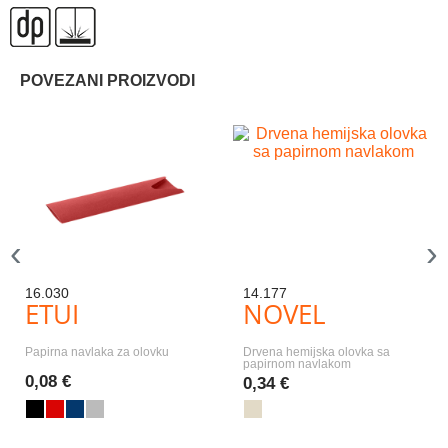
POVEZANI PROIZVODI
‹
›
16.030
14.177
ETUI
NOVEL
Papirna navlaka za olovku
Drvena hemijska olovka sa
papirnom navlakom
0,08 €
0,34 €