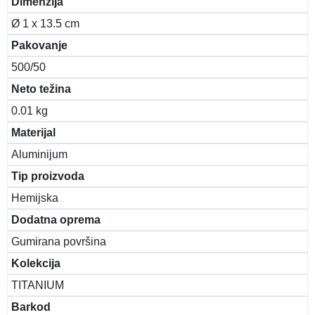
Dimenzija
Ø 1 x 13.5 cm
Pakovanje
500/50
Neto težina
0.01 kg
Materijal
Aluminijum
Tip proizvoda
Hemijska
Dodatna oprema
Gumirana površina
Kolekcija
TITANIUM
Barkod