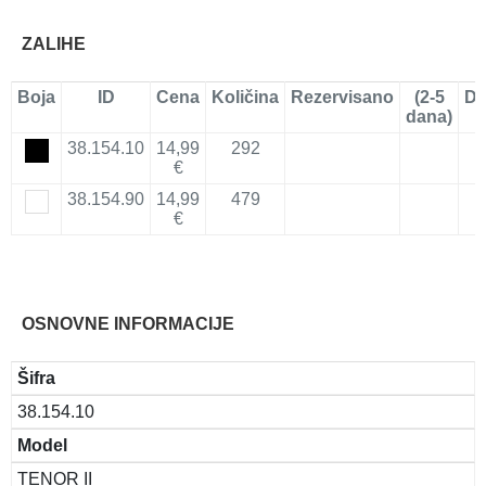
ZALIHE
Boja
ID
Cena
Količina
Rezervisano
(2-5
Do
dana)
38.154.10
14,99
292
€
38.154.90
14,99
479
€
OSNOVNE INFORMACIJE
Šifra
38.154.10
Model
TENOR II