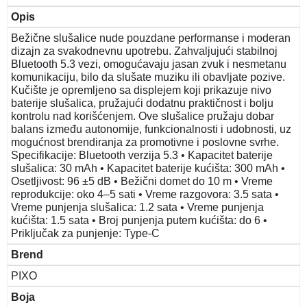
Opis
Bežične slušalice nude pouzdane performanse i moderan
dizajn za svakodnevnu upotrebu. Zahvaljujući stabilnoj
Bluetooth 5.3 vezi, omogućavaju jasan zvuk i nesmetanu
komunikaciju, bilo da slušate muziku ili obavljate pozive.
Kučište je opremljeno sa displejem koji prikazuje nivo
baterije slušalica, pružajući dodatnu praktičnost i bolju
kontrolu nad korišćenjem. Ove slušalice pružaju dobar
balans između autonomije, funkcionalnosti i udobnosti, uz
mogućnost brendiranja za promotivne i poslovne svrhe.
Specifikacije: Bluetooth verzija 5.3 • Kapacitet baterije
slušalica: 30 mAh • Kapacitet baterije kućišta: 300 mAh •
Osetljivost: 96 ±5 dB • Bežični domet do 10 m • Vreme
reprodukcije: oko 4–5 sati • Vreme razgovora: 3.5 sata •
Vreme punjenja slušalica: 1.2 sata • Vreme punjenja
kućišta: 1.5 sata • Broj punjenja putem kućišta: do 6 •
Priključak za punjenje: Type-C
Brend
PIXO
Boja