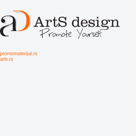
promomaterijal.rs
arts.rs