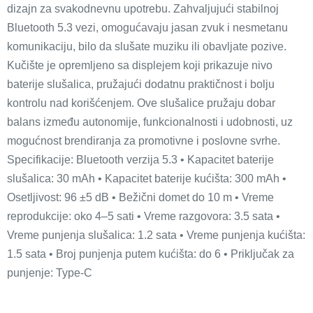
dizajn za svakodnevnu upotrebu. Zahvaljujući stabilnoj
Bluetooth 5.3 vezi, omogućavaju jasan zvuk i nesmetanu
komunikaciju, bilo da slušate muziku ili obavljate pozive.
Kučište je opremljeno sa displejem koji prikazuje nivo
baterije slušalica, pružajući dodatnu praktičnost i bolju
kontrolu nad korišćenjem. Ove slušalice pružaju dobar
balans između autonomije, funkcionalnosti i udobnosti, uz
mogućnost brendiranja za promotivne i poslovne svrhe.
Specifikacije: Bluetooth verzija 5.3 • Kapacitet baterije
slušalica: 30 mAh • Kapacitet baterije kućišta: 300 mAh •
Osetljivost: 96 ±5 dB • Bežični domet do 10 m • Vreme
reprodukcije: oko 4–5 sati • Vreme razgovora: 3.5 sata •
Vreme punjenja slušalica: 1.2 sata • Vreme punjenja kućišta:
1.5 sata • Broj punjenja putem kućišta: do 6 • Priključak za
punjenje: Type-C