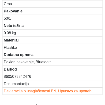
Crna
Pakovanje
50/1
Neto težina
0.08 kg
Materijal
Plastika
Dodatna oprema
Poklon pakovanje, Bluetooth
Barkod
8605073842476
Dokumantacija
Deklaracija o usaglašenosti EN
,
Uputstvo za upotrebu