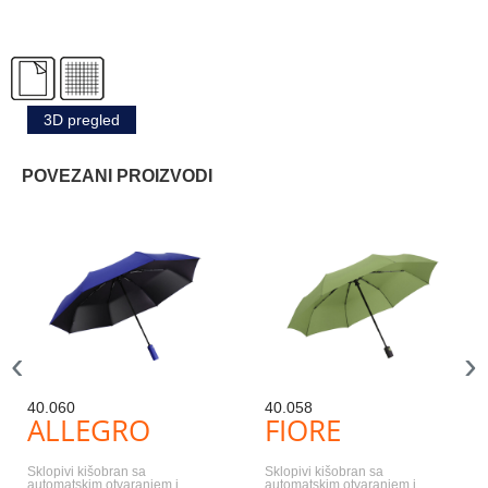
3D pregled
POVEZANI PROIZVODI
‹
›
40.060
40.058
ALLEGRO
FIORE
Sklopivi kišobran sa
Sklopivi kišobran sa
automatskim otvaranjem i
automatskim otvaranjem i