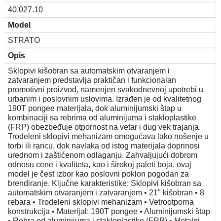
40.027.10
Model
STRATO
Opis
Sklopivi kišobran sa automatskim otvaranjem i
zatvaranjem predstavlja praktičan i funkcionalan
promotivni proizvod, namenjen svakodnevnoj upotrebi u
urbanim i poslovnim uslovima. Izrađen je od kvalitetnog
190T pongee materijala, dok aluminijumski štap u
kombinaciji sa rebrima od aluminijuma i stakloplastike
(FRP) obezbeđuje otpornost na vetar i dug vek trajanja.
Trodeleni sklopivi mehanizam omogućava lako nošenje u
torbi ili rancu, dok navlaka od istog materijala doprinosi
urednom i zaštićenom odlaganju. Zahvaljujući dobrom
odnosu cene i kvaliteta, kao i širokoj paleti boja, ovaj
model je čest izbor kao poslovni poklon pogodan za
brendiranje. Ključne karakteristike: Sklopivi kišobran sa
automatskim otvaranjem i zatvaranjem • 21" kišobran • 8
rebara • Trodeleni sklopivi mehanizam • Vetrootporna
konstrukcija • Materijal: 190T pongee • Aluminijumski štap
• Rebra od aluminijuma i stakloplastike (FRP) • Metalni