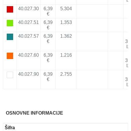
Iz
40.027.30
6,39
5.304
€
40.027.51
6,39
1.353
€
40.027.57
6,39
1.362
€
31
Iz
40.027.60
6,39
1.216
€
31
Iz
40.027.90
6,39
2.755
€
31
Iz
OSNOVNE INFORMACIJE
Šifra