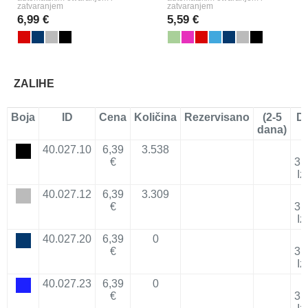
zatvaranjem
zatvaranjem
6,99 €
5,59 €
ZALIHE
Boja
ID
Cena
Količina
Rezervisano
(2-5
D
dana)
40.027.10
6,39
3.538
1
€
31
Iz
40.027.12
6,39
3.309
€
31
Iz
40.027.20
6,39
0
1
€
31
Iz
40.027.23
6,39
0
1
€
31