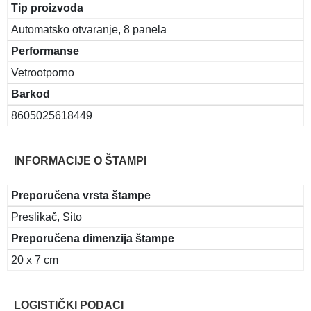
Tip proizvoda
Automatsko otvaranje, 8 panela
Performanse
Vetrootporno
Barkod
8605025618449
INFORMACIJE O ŠTAMPI
Preporučena vrsta štampe
Preslikač, Sito
Preporučena dimenzija štampe
20 x 7 cm
LOGISTIČKI PODACI