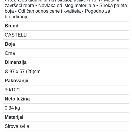
završeci rebra • Navlaka od istog materijala • Široka paleta
boja • Odličan odnos cene i kvaliteta • Pogodno za
brendiranje
Brend
CASTELLI
Boja
Crna
Dimenzija
Ø 97 x 57 (28)cm
Pakovanje
30/10/1
Neto težina
0.34 kg
Materijal
Sirova svila