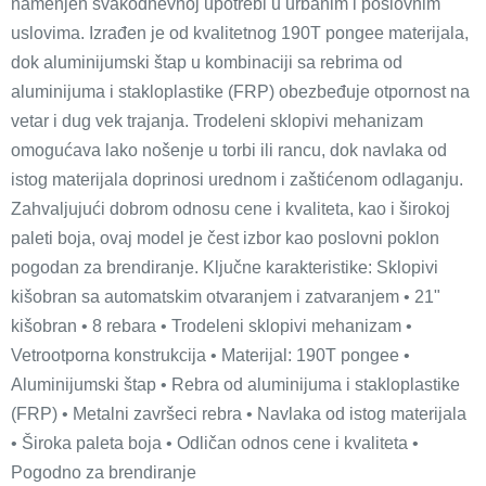
namenjen svakodnevnoj upotrebi u urbanim i poslovnim
uslovima. Izrađen je od kvalitetnog 190T pongee materijala,
dok aluminijumski štap u kombinaciji sa rebrima od
aluminijuma i stakloplastike (FRP) obezbeđuje otpornost na
vetar i dug vek trajanja. Trodeleni sklopivi mehanizam
omogućava lako nošenje u torbi ili rancu, dok navlaka od
istog materijala doprinosi urednom i zaštićenom odlaganju.
Zahvaljujući dobrom odnosu cene i kvaliteta, kao i širokoj
paleti boja, ovaj model je čest izbor kao poslovni poklon
pogodan za brendiranje. Ključne karakteristike: Sklopivi
kišobran sa automatskim otvaranjem i zatvaranjem • 21"
kišobran • 8 rebara • Trodeleni sklopivi mehanizam •
Vetrootporna konstrukcija • Materijal: 190T pongee •
Aluminijumski štap • Rebra od aluminijuma i stakloplastike
(FRP) • Metalni završeci rebra • Navlaka od istog materijala
• Široka paleta boja • Odličan odnos cene i kvaliteta •
Pogodno za brendiranje