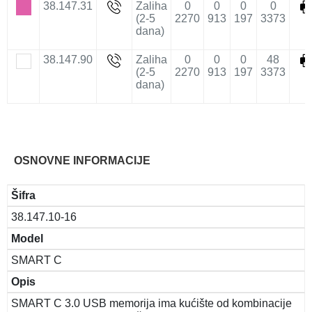
38.147.31
Zaliha
0
0
0
0
(2-5
2270
913
197
3373
dana)
38.147.90
Zaliha
0
0
0
48
(2-5
2270
913
197
3373
dana)
OSNOVNE INFORMACIJE
Šifra
38.147.10-16
Model
SMART C
Opis
SMART C 3.0 USB memorija ima kućište od kombinacije