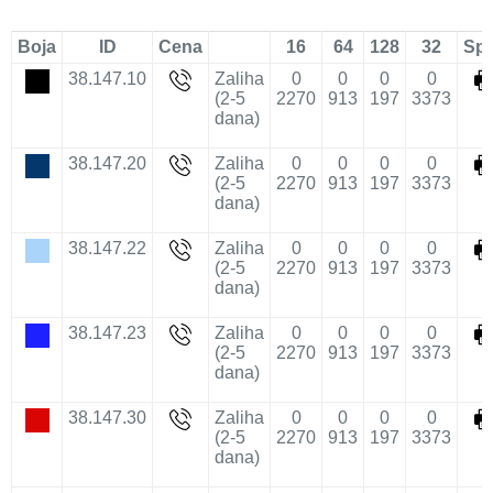
Boja
ID
Cena
16
64
128
32
Sp
38.147.10
Zaliha
0
0
0
0
(2-5
2270
913
197
3373
dana)
38.147.20
Zaliha
0
0
0
0
(2-5
2270
913
197
3373
dana)
38.147.22
Zaliha
0
0
0
0
(2-5
2270
913
197
3373
dana)
38.147.23
Zaliha
0
0
0
0
(2-5
2270
913
197
3373
dana)
38.147.30
Zaliha
0
0
0
0
(2-5
2270
913
197
3373
dana)