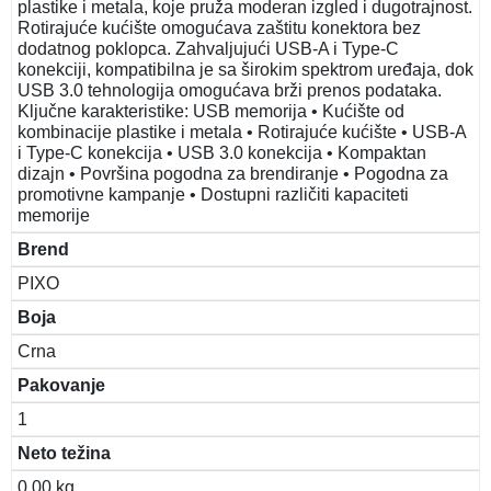
plastike i metala, koje pruža moderan izgled i dugotrajnost.
Rotirajuće kućište omogućava zaštitu konektora bez
dodatnog poklopca. Zahvaljujući USB-A i Type-C
konekciji, kompatibilna je sa širokim spektrom uređaja, dok
USB 3.0 tehnologija omogućava brži prenos podataka.
Ključne karakteristike: USB memorija • Kućište od
kombinacije plastike i metala • Rotirajuće kućište • USB-A
i Type-C konekcija • USB 3.0 konekcija • Kompaktan
dizajn • Površina pogodna za brendiranje • Pogodna za
promotivne kampanje • Dostupni različiti kapaciteti
memorije
Brend
PIXO
Boja
Crna
Pakovanje
1
Neto težina
0.00 kg