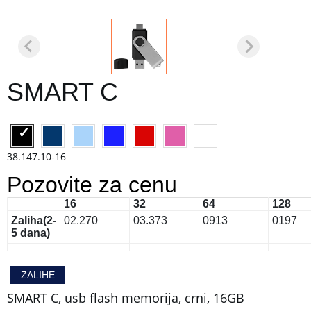
SMART C
38.147.10-16
Pozovite za cenu
16
32
64
128
Zaliha
(2-
0
2.270
0
3.373
0
913
0
197
5 dana)
ZALIHE
SMART C, usb flash memorija, crni, 16GB