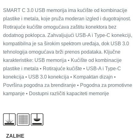
SMART C 3.0 USB memorija ima kućište od kombinacije
plastike i metala, koje pruža moderan izgled i dugotrajnost.
Rotirajuće kućište omogućava zaštitu konektora bez
dodatnog poklopca. Zahvaljujući USB-A i Type-C konekciji,
kompatibilna je sa širokim spektrom uređaja, dok USB 3.0
tehnologija omogućava brži prenos podataka. Ključne
karakteristike: USB memorija • Kućište od kombinacije
plastike i metala • Rotirajuće kućište • USB-A i Type-C
konekcija • USB 3.0 konekcija • Kompaktan dizajn •
Površina pogodna za brendiranje • Pogodna za promotivne
kampanje • Dostupni različiti kapaciteti memorije
ZALIHE