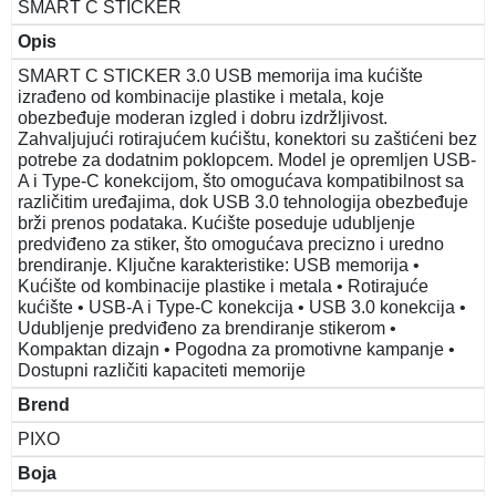
SMART C STICKER
Opis
SMART C STICKER 3.0 USB memorija ima kućište
izrađeno od kombinacije plastike i metala, koje
obezbeđuje moderan izgled i dobru izdržljivost.
Zahvaljujući rotirajućem kućištu, konektori su zaštićeni bez
potrebe za dodatnim poklopcem. Model je opremljen USB-
A i Type-C konekcijom, što omogućava kompatibilnost sa
različitim uređajima, dok USB 3.0 tehnologija obezbeđuje
brži prenos podataka. Kućište poseduje udubljenje
predviđeno za stiker, što omogućava precizno i uredno
brendiranje. Ključne karakteristike: USB memorija •
Kućište od kombinacije plastike i metala • Rotirajuće
kućište • USB-A i Type-C konekcija • USB 3.0 konekcija •
Udubljenje predviđeno za brendiranje stikerom •
Kompaktan dizajn • Pogodna za promotivne kampanje •
Dostupni različiti kapaciteti memorije
Brend
PIXO
Boja