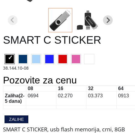
SMART C STICKER
38.144.10-08
Pozovite za cenu
08
16
32
64
Zaliha
(2-
0
694
0
2.270
0
3.373
0
913
5 dana)
ZALIHE
SMART C STICKER, usb flash memorija, crni, 8GB