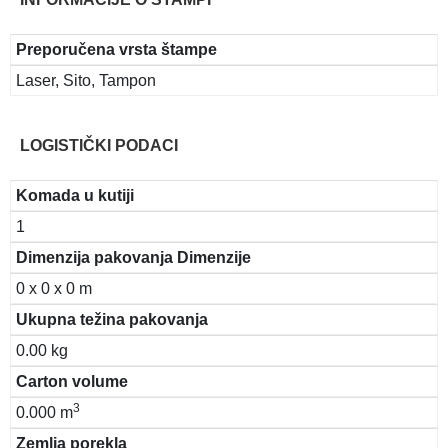
Preporučena vrsta štampe
Laser, Sito, Tampon
LOGISTIČKI PODACI
Komada u kutiji
1
Dimenzija pakovanja Dimenzije
0 x 0 x 0 m
Ukupna težina pakovanja
0.00 kg
Carton volume
3
0.000 m
Zemlja porekla