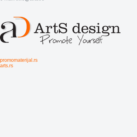
promomaterijal.rs
arts.rs