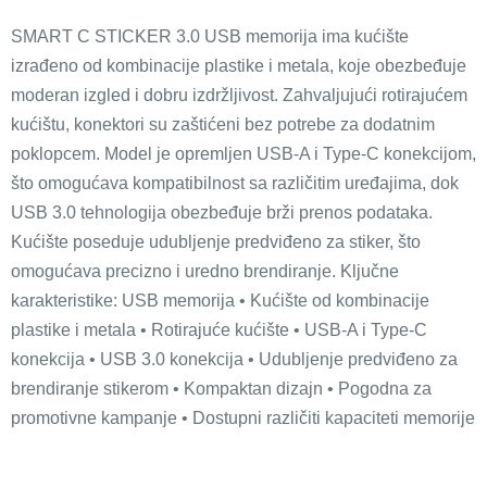
SMART C STICKER 3.0 USB memorija ima kućište
izrađeno od kombinacije plastike i metala, koje obezbeđuje
moderan izgled i dobru izdržljivost. Zahvaljujući rotirajućem
kućištu, konektori su zaštićeni bez potrebe za dodatnim
poklopcem. Model je opremljen USB-A i Type-C konekcijom,
što omogućava kompatibilnost sa različitim uređajima, dok
USB 3.0 tehnologija obezbeđuje brži prenos podataka.
Kućište poseduje udubljenje predviđeno za stiker, što
omogućava precizno i uredno brendiranje. Ključne
karakteristike: USB memorija • Kućište od kombinacije
plastike i metala • Rotirajuće kućište • USB-A i Type-C
konekcija • USB 3.0 konekcija • Udubljenje predviđeno za
brendiranje stikerom • Kompaktan dizajn • Pogodna za
promotivne kampanje • Dostupni različiti kapaciteti memorije