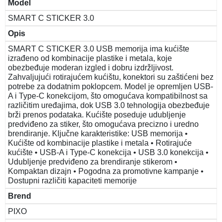
Model
SMART C STICKER 3.0
Opis
SMART C STICKER 3.0 USB memorija ima kućište
izrađeno od kombinacije plastike i metala, koje
obezbeđuje moderan izgled i dobru izdržljivost.
Zahvaljujući rotirajućem kućištu, konektori su zaštićeni bez
potrebe za dodatnim poklopcem. Model je opremljen USB-
A i Type-C konekcijom, što omogućava kompatibilnost sa
različitim uređajima, dok USB 3.0 tehnologija obezbeđuje
brži prenos podataka. Kućište poseduje udubljenje
predviđeno za stiker, što omogućava precizno i uredno
brendiranje. Ključne karakteristike: USB memorija •
Kućište od kombinacije plastike i metala • Rotirajuće
kućište • USB-A i Type-C konekcija • USB 3.0 konekcija •
Udubljenje predviđeno za brendiranje stikerom •
Kompaktan dizajn • Pogodna za promotivne kampanje •
Dostupni različiti kapaciteti memorije
Brend
PIXO