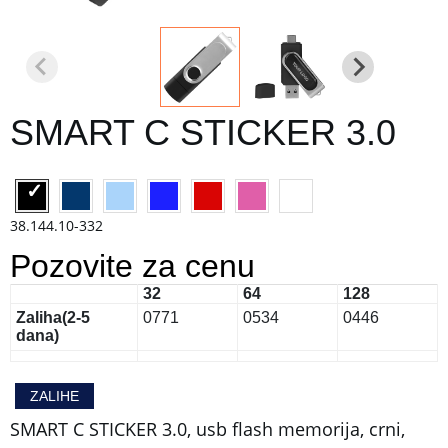
SMART C STICKER 3.0
38.144.10-332
Pozovite za cenu
32
64
128
Zaliha
(2-5
0
771
0
534
0
446
dana)
ZALIHE
SMART C STICKER 3.0, usb flash memorija, crni,