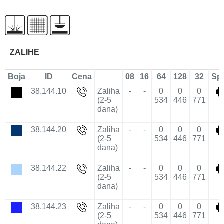
ZALIHE
Boja
ID
Cena
08
16
64
128
32
Sp
38.144.10
Zaliha
-
-
0
0
0
(2-5
534
446
771
dana)
38.144.20
Zaliha
-
-
0
0
0
(2-5
534
446
771
dana)
38.144.22
Zaliha
-
-
0
0
0
(2-5
534
446
771
dana)
38.144.23
Zaliha
-
-
0
0
0
(2-5
534
446
771