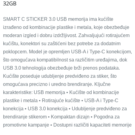
32GB
SMART C STICKER 3.0 USB memorija ima kućište
izrađeno od kombinacije plastike i metala, koje obezbeđuje
moderan izgled i dobru izdržljivost. Zahvaljujući rotirajućem
kućištu, konektori su zaštićeni bez potrebe za dodatnim
poklopcem. Model je opremljen USB-A i Type-C konekcijom,
što omogućava kompatibilnost sa različitim uređajima, dok
USB 3.0 tehnologija obezbeđuje brži prenos podataka.
Kućište poseduje udubljenje predviđeno za stiker, što
omogućava precizno i uredno brendiranje. Ključne
karakteristike: USB memorija • Kućište od kombinacije
plastike i metala • Rotirajuće kućište • USB-A i Type-C
konekcija • USB 3.0 konekcija • Udubljenje predviđeno za
brendiranje stikerom • Kompaktan dizajn • Pogodna za
promotivne kampanje • Dostupni različiti kapaciteti memorije