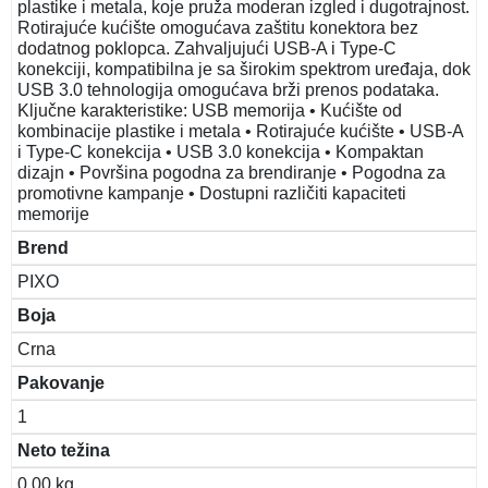
plastike i metala, koje pruža moderan izgled i dugotrajnost.
Rotirajuće kućište omogućava zaštitu konektora bez
dodatnog poklopca. Zahvaljujući USB-A i Type-C
konekciji, kompatibilna je sa širokim spektrom uređaja, dok
USB 3.0 tehnologija omogućava brži prenos podataka.
Ključne karakteristike: USB memorija • Kućište od
kombinacije plastike i metala • Rotirajuće kućište • USB-A
i Type-C konekcija • USB 3.0 konekcija • Kompaktan
dizajn • Površina pogodna za brendiranje • Pogodna za
promotivne kampanje • Dostupni različiti kapaciteti
memorije
Brend
PIXO
Boja
Crna
Pakovanje
1
Neto težina
0.00 kg