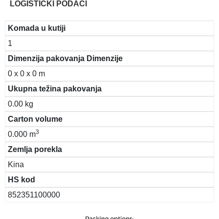
LOGISTIČKI PODACI
Komada u kutiji
1
Dimenzija pakovanja Dimenzije
0 x 0 x 0 m
Ukupna težina pakovanja
0.00 kg
Carton volume
3
0.000 m
Zemlja porekla
Kina
HS kod
852351100000