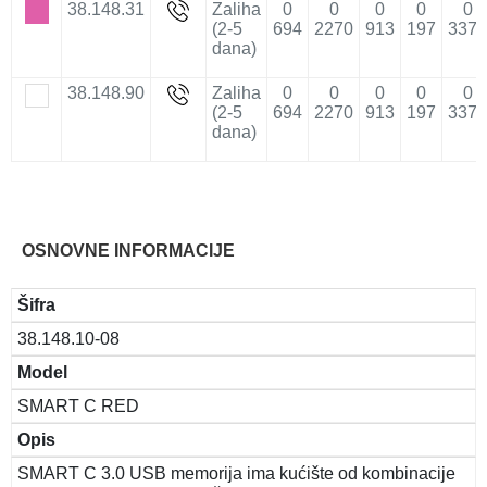
38.148.31
Zaliha
0
0
0
0
0
(2-5
694
2270
913
197
3373
dana)
38.148.90
Zaliha
0
0
0
0
0
(2-5
694
2270
913
197
3373
dana)
OSNOVNE INFORMACIJE
Šifra
38.148.10-08
Model
SMART C RED
Opis
SMART C 3.0 USB memorija ima kućište od kombinacije