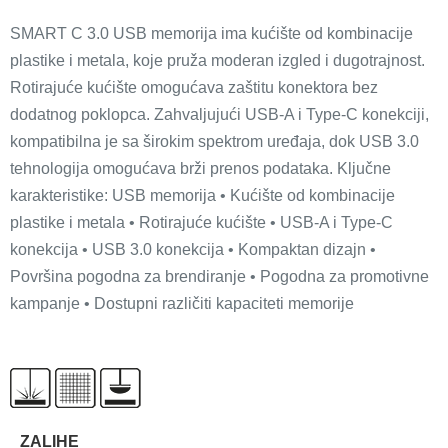
SMART C 3.0 USB memorija ima kućište od kombinacije
plastike i metala, koje pruža moderan izgled i dugotrajnost.
Rotirajuće kućište omogućava zaštitu konektora bez
dodatnog poklopca. Zahvaljujući USB-A i Type-C konekciji,
kompatibilna je sa širokim spektrom uređaja, dok USB 3.0
tehnologija omogućava brži prenos podataka. Ključne
karakteristike: USB memorija • Kućište od kombinacije
plastike i metala • Rotirajuće kućište • USB-A i Type-C
konekcija • USB 3.0 konekcija • Kompaktan dizajn •
Površina pogodna za brendiranje • Pogodna za promotivne
kampanje • Dostupni različiti kapaciteti memorije
ZALIHE