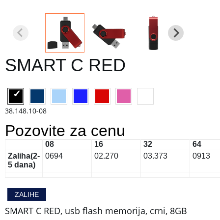
SMART C RED
38.148.10-08
Pozovite za cenu
08
16
32
64
Zaliha
(2-
0
694
0
2.270
0
3.373
0
913
5 dana)
ZALIHE
SMART C RED, usb flash memorija, crni, 8GB