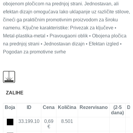
obojenom pločicom na prednjoj strani. Jednostavan, ali
efektan dizajn omogućava lako uklapanje uz različite stilove,
čineći ga praktičnim promotivnim proizvodom za široku
namenu. Ključne karakteristike: Privezak za ključeve •
Metal-plastika-metal • Pravougaoni oblik • Obojena pločica
na prednjoj strani • Jednostavan dizajn • Efektan izgled •
Pogodan za promotivne svrhe
ZALIHE
Boja
ID
Cena
Količina
Rezervisano
(2-5
Do
dana)
33.199.10
0,69
8.501
€