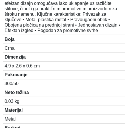
efektan dizajn omogućava lako uklapanje uz različite
stilove, čineći ga praktičnim promotivnim proizvodom za
široku namenu. Ključne karakteristike: Privezak za
ključeve • Metal-plastika-metal • Pravougaoni oblik •
Obojena pločica na prednjoj strani • Jednostavan dizajn •
Efektan izgled • Pogodan za promotivne svrhe
Boja
Crna
Dimenzija
4.9 x 2.6 x 0.6 cm
Pakovanje
300/50
Neto težina
0.03 kg
Materijal
Metal
Barkod