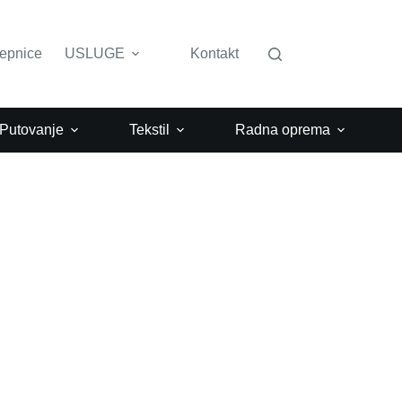
lepnice
USLUGE
Kontakt
 Putovanje
Tekstil
Radna oprema