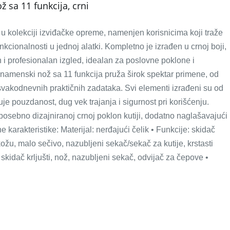
 sa 11 funkcija, crni
kolekciji izviđačke opreme, namenjen korisnicima koji traže
funkcionalnosti u jednoj alatki. Kompletno je izrađen u crnoj boji,
n i profesionalan izgled, idealan za poslovne poklone i
enamenski nož sa 11 funkcija pruža širok spektar primene, od
o svakodnevnih praktičnih zadataka. Svi elementi izrađeni su od
je pouzdanost, dug vek trajanja i sigurnost pri korišćenju.
osebno dizajniranoj crnoj poklon kutiji, dodatno naglašavajući
 karakteristike: Materijal: nerđajući čelik • Funkcije: skidač
ožu, malo sečivo, nazubljeni sekač/sekač za kutije, krstasti
, skidač krljušti, nož, nazubljeni sekač, odvijač za čepove •