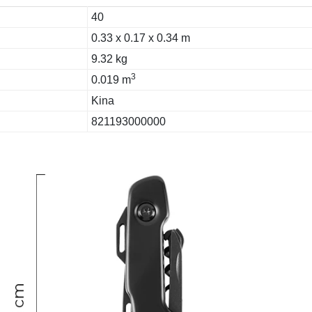
40
0.33 x 0.17 x 0.34 m
9.32 kg
3
0.019 m
Kina
821193000000