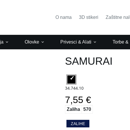
O nama
3D stikeri
Zaštitne na
ja
Olovke
Privesci & Alati
Torbe &
SAMURAI
34.744.10
7,55 €
Zaliha
570
ZALIHE