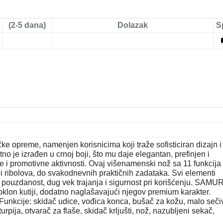
(2-5 dana)
Dolazak
S
e opreme, namenjen korisnicima koji traže sofisticiran dizajn i
no je izrađen u crnoj boji, što mu daje elegantan, prefinjen i
e i promotivne aktivnosti. Ovaj višenamenski nož sa 11 funkcija
 i ribolova, do svakodnevnih praktičnih zadataka. Svi elementi
 pouzdanost, dug vek trajanja i sigurnost pri korišćenju. SAMU
oklon kutiji, dodatno naglašavajući njegov premium karakter.
 • Funkcije: skidač udice, vođica konca, bušač za kožu, malo seči
urpija, otvarač za flaše, skidač krljušti, nož, nazubljeni sekač,