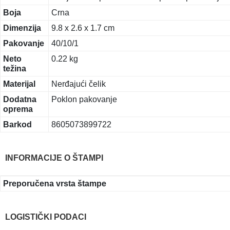
Boja
Crna
Dimenzija
9.8 x 2.6 x 1.7 cm
Pakovanje
40/10/1
Neto
0.22 kg
težina
Materijal
Nerđajući čelik
Dodatna
Poklon pakovanje
oprema
Barkod
8605073899722
INFORMACIJE O ŠTAMPI
Preporučena vrsta štampe
LOGISTIČKI PODACI