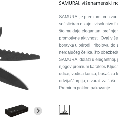
SAMURAI, višenamenski nož
SAMURAI je premium proizvod u 
sofisticiran dizajn i visok nivo 
što mu daje elegantan, prefinje
promotivne aktivnosti. Ovaj viš
boravka u prirodi i ribolova, d
nerđajućeg čelika, što obezbeđu
SAMURAI dolazi u elegantnoj, p
njegov premium karakter. Ključne
udice, vođica konca, bušač za k
odvijač/turpija, otvarač za flaše
Premium poklon pakovanje