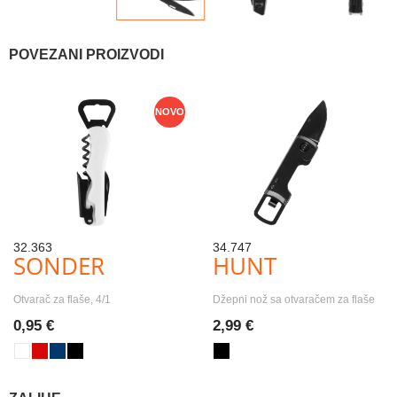
POVEZANI PROIZVODI
NOVO
32.363
34.747
SONDER
HUNT
Otvarač za flaše, 4/1
Džepni nož sa otvaračem za flaše
0,95 €
2,99 €