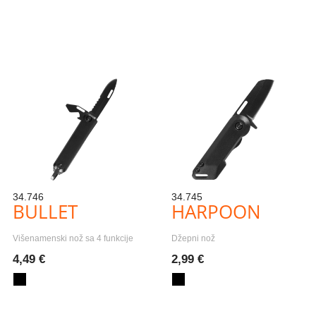
34.746
34.745
BULLET
HARPOON
Višenamenski nož sa 4 funkcije
Džepni nož
4,49 €
2,99 €