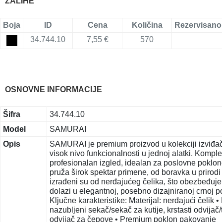
ZALIHE
Boja
ID
Cena
Količina
Rezervisano
34.744.10
7,55 €
570
OSNOVNE INFORMACIJE
Šifra
34.744.10
Model
SAMURAI
Opis
SAMURAI je premium proizvod u kolekciji izviđačk
visok nivo funkcionalnosti u jednoj alatki. Komplet
profesionalan izgled, idealan za poslovne poklon
pruža širok spektar primene, od boravka u prirodi
izrađeni su od nerđajućeg čelika, što obezbeđuje
dolazi u elegantnoj, posebno dizajniranoj crnoj p
Ključne karakteristike: Materijal: nerđajući čelik
nazubljeni sekač/sekač za kutije, krstasti odvijač/t
odvijač za čepove • Premium poklon pakovanje