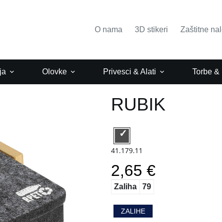
O nama
3D stikeri
Zaštitne na
ja
Olovke
Privesci & Alati
Torbe &
RUBIK
41.179.11
2,65 €
Zaliha
79
ZALIHE