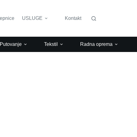
lepnice
USLUGE
Kontakt
 Putovanje
Tekstil
Radna oprema