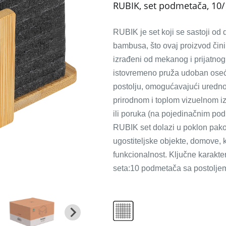
RUBIK, set podmetača, 10/
RUBIK je set koji se sastoji od
bambusa, što ovaj proizvod čini
izrađeni od mekanog i prijatnog 
istovremeno pruža udoban oseć
postolju, omogućavajući uredno
prirodnom i toplom vizuelnom izg
ili poruka (na pojedinačnim pod
RUBIK set dolazi u poklon pak
ugostiteljske objekte, domove, k
funkcionalnost. Ključne karakter
seta:10 podmetača sa postolje