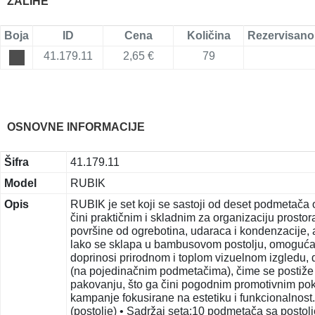
ZALIHE
Boja
ID
Cena
Količina
Rezervisano
41.179.11
2,65 €
79
OSNOVNE INFORMACIJE
Šifra
41.179.11
Model
RUBIK
Opis
RUBIK je set koji se sastoji od deset podmetača 
čini praktičnim i skladnim za organizaciju prostora
površine od ogrebotina, udaraca i kondenzacije, 
lako se sklapa u bambusovom postolju, omogućav
doprinosi prirodnom i toplom vizuelnom izgledu, do
(na pojedinačnim podmetačima), čime se postiže e
pakovanju, što ga čini pogodnim promotivnim pokl
kampanje fokusirane na estetiku i funkcionalnost. 
(postolje) • Sadržaj seta:10 podmetača sa posto