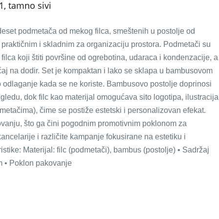
1, tamno sivi
 deset podmetača od mekog filca, smeštenih u postolje od
 praktičnim i skladnim za organizaciju prostora. Podmetači su
filca koji štiti površine od ogrebotina, udaraca i kondenzacije, a
aj na dodir. Set je kompaktan i lako se sklapa u bambusovom
 odlaganje kada se ne koriste. Bambusovo postolje doprinosi
ledu, dok filc kao materijal omogućava sito logotipa, ilustracija
metačima), čime se postiže estetski i personalizovan efekat.
ovanju, što ga čini pogodnim promotivnim poklonom za
ancelarije i različite kampanje fokusirane na estetiku i
istike: Materijal: filc (podmetači), bambus (postolje) • Sadržaj
m • Poklon pakovanje