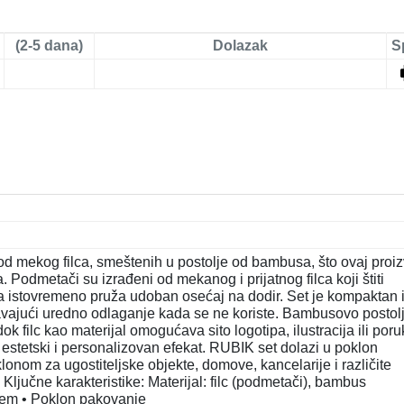
(2-5 dana)
Dolazak
S
od mekog filca, smeštenih u postolje od bambusa, što ovaj proi
. Podmetači su izrađeni od mekanog i prijatnog filca koji štiti
a istovremeno pruža udoban osećaj na dodir. Set je kompaktan 
ajući uredno odlaganje kada se ne koriste. Bambusovo postol
k filc kao materijal omogućava sito logotipa, ilustracija ili por
stetski i personalizovan efekat. RUBIK set dolazi u poklon
onom za ugostiteljske objekte, domove, kancelarije i različite
Ključne karakteristike: Materijal: filc (podmetači), bambus
ljem • Poklon pakovanje