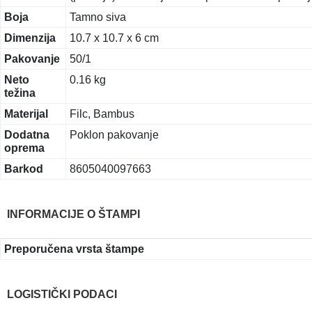
Boja
Tamno siva
Dimenzija
10.7 x 10.7 x 6 cm
Pakovanje
50/1
Neto
0.16 kg
težina
Materijal
Filc, Bambus
Dodatna
Poklon pakovanje
oprema
Barkod
8605040097663
INFORMACIJE O ŠTAMPI
Preporučena vrsta štampe
LOGISTIČKI PODACI