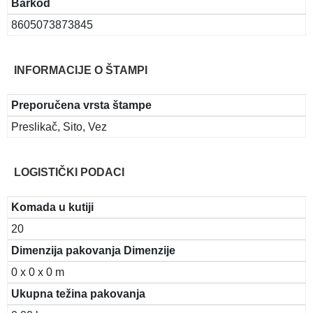
Barkod
8605073873845
INFORMACIJE O ŠTAMPI
Preporučena vrsta štampe
Preslikač, Sito, Vez
LOGISTIČKI PODACI
Komada u kutiji
20
Dimenzija pakovanja Dimenzije
0 x 0 x 0 m
Ukupna težina pakovanja