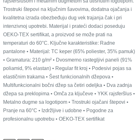
rajsferšlusom i metalnim dugmetom sa utisnutim logotipom.
Trostruki štepovi na ključnim šavovima, dodatna ojačanja i
kvalitetna izrada obezbeđuju dug vek trajanja čak i pri
intenzivnoj upotrebi. Materijal i prateći dodaci poseduju
OEKO-TEX sertifikat, a proizvod se može prati na
temperaturi do 60°C. Ključne karakteristike: Radne
pantalone • Materijal: TC keper (65% poliester, 35% pamuk)
• Gramatura: 210 g/m² • Dvosmerno rastegljivi paneli (91%
poliamid, 9% elastan) • Regular fit kroj • Podesivi pojas sa
elastičnim trakama • Šest funkcionalnih džepova •
Multifunkcionalni bočni džep sa četiri odeljka • Dva zadnja
džepa sa preklopima • Omča za ključeve • YKK rajsferšlus •
Metalno dugme sa logotipom • Trostruki ojačani štepovi •
Pranje na 60°C • Izdržljive i udobne • Pogodne za
profesionalnu upotrebu • OEKO-TEX sertifikat