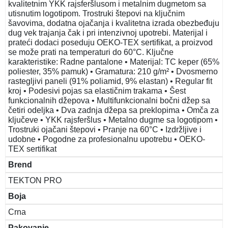
kvalitetnim YKK rajsferšlusom i metalnim dugmetom sa
utisnutim logotipom. Trostruki štepovi na ključnim
šavovima, dodatna ojačanja i kvalitetna izrada obezbeđuju
dug vek trajanja čak i pri intenzivnoj upotrebi. Materijal i
prateći dodaci poseduju OEKO-TEX sertifikat, a proizvod
se može prati na temperaturi do 60°C. Ključne
karakteristike: Radne pantalone • Materijal: TC keper (65%
poliester, 35% pamuk) • Gramatura: 210 g/m² • Dvosmerno
rastegljivi paneli (91% poliamid, 9% elastan) • Regular fit
kroj • Podesivi pojas sa elastičnim trakama • Šest
funkcionalnih džepova • Multifunkcionalni bočni džep sa
četiri odeljka • Dva zadnja džepa sa preklopima • Omča za
ključeve • YKK rajsferšlus • Metalno dugme sa logotipom •
Trostruki ojačani štepovi • Pranje na 60°C • Izdržljive i
udobne • Pogodne za profesionalnu upotrebu • OEKO-
TEX sertifikat
Brend
TEKTON PRO
Boja
Crna
Pakovanje