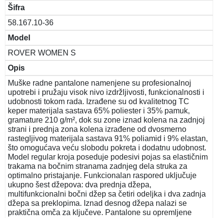
Šifra
58.167.10-36
Model
ROVER WOMEN S
Opis
Muške radne pantalone namenjene su profesionalnoj
upotrebi i pružaju visok nivo izdržljivosti, funkcionalnosti i
udobnosti tokom rada. Izrađene su od kvalitetnog TC
keper materijala sastava 65% poliester i 35% pamuk,
gramature 210 g/m², dok su zone iznad kolena na zadnjoj
strani i prednja zona kolena izrađene od dvosmerno
rastegljivog materijala sastava 91% poliamid i 9% elastan,
što omogućava veću slobodu pokreta i dodatnu udobnost.
Model regular kroja poseduje podesivi pojas sa elastičnim
trakama na bočnim stranama zadnjeg dela struka za
optimalno pristajanje. Funkcionalan raspored uključuje
ukupno šest džepova: dva prednja džepa,
multifunkcionalni bočni džep sa četiri odeljka i dva zadnja
džepa sa preklopima. Iznad desnog džepa nalazi se
praktična omča za ključeve. Pantalone su opremljene