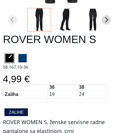
ROVER WOMEN S
58.167.10-36
4,99 €
36
38
Zaliha
19
24
ZALIHE
ROVER WOMEN S, ženske servisne radne
pantalone sa elastinom, crni