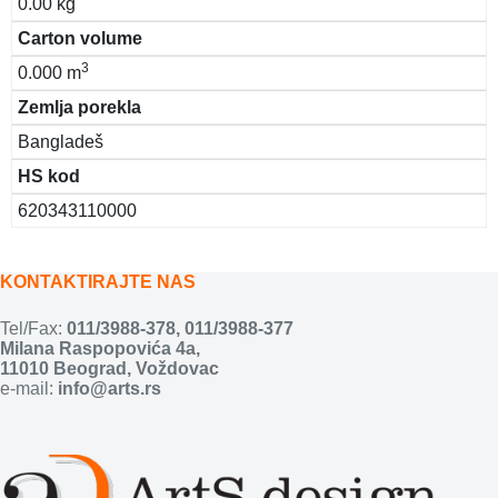
0.00 kg
Carton volume
3
0.000 m
Zemlja porekla
Bangladeš
HS kod
620343110000
KONTAKTIRAJTE NAS
Tel/Fax:
011/3988-378
,
011/3988-377
Milana Raspopovića 4a,
11010 Beograd, Voždovac
e-mail:
info@arts.rs