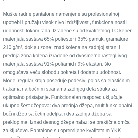
Muške radne pantalone namenjene su profesionalnoj
upotrebi i pružaju visok nivo izdržljivosti, funkcionalnosti i
udobnosti tokom rada. Izrađene su od kvalitetnog TC keper
materijala sastava 65% poliester i 35% pamuk, gramature
210 g/m², dok su zone iznad kolena na zadnjoj strani i
prednja zona kolena izrađene od dvosmerno rastegljivog
materijala sastava 91% poliamid i 9% elastan, što
omogućava veću slobodu pokreta i dodatnu udobnost.
Model regular kroja poseduje podesivi pojas sa elastičnim
trakama na bočnim stranama zadnjeg dela struka za
optimalno pristajanje. Funkcionalan raspored uključuje
ukupno šest džepova: dva prednja džepa, multifunkcionalni
bočni džep sa četiri odeljka i dva zadnja džepa sa
preklopima. Iznad desnog džepa nalazi se praktična omča
za ključeve. Pantalone su opremljene kvalitetnim YKK