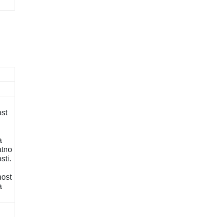
st
a
atno
sti.
nost
a