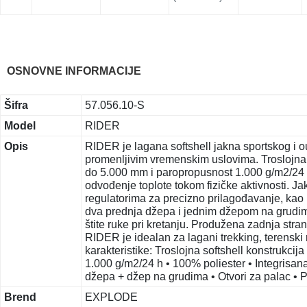
OSNOVNE INFORMACIJE
Šifra
57.056.10-S
Model
RIDER
Opis
RIDER je lagana softshell jakna sportskog i ou
promenljivim vremenskim uslovima. Trosloj
do 5.000 mm i paropropusnost 1.000 g/m2/24 h,
odvođenje toplote tokom fizičke aktivnosti. J
regulatorima za precizno prilagođavanje, kao
dva prednja džepa i jednim džepom na grudima
štite ruke pri kretanju. Produžena zadnja stran
RIDER je idealan za lagani trekking, terenski 
karakteristike: Troslojna softshell konstru
1.000 g/m2/24 h • 100% poliester • Integrisana
džepa + džep na grudima • Otvori za palac • P
Brend
EXPLODE