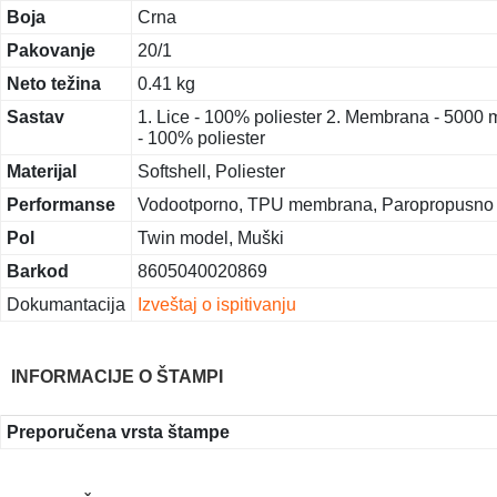
Boja
Crna
Pakovanje
20/1
Neto težina
0.41 kg
Sastav
1. Lice - 100% poliester 2. Membrana - 5000
- 100% poliester
Materijal
Softshell, Poliester
Performanse
Vodootporno, TPU membrana, Paropropusno
Pol
Twin model, Muški
Barkod
8605040020869
Dokumantacija
Izveštaj o ispitivanju
INFORMACIJE O ŠTAMPI
Preporučena vrsta štampe