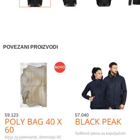
POVEZANI PROIZVODI
NOVO
59.123
57.040
POLY BAG 40 X
BLACK PEAK
60
Softshell jakna sa kapuljačom
Kesa za pakovanje, dimenzije 40