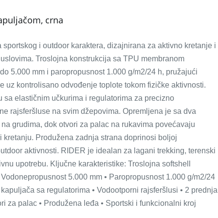
kapuljačom, crna
sportskog i outdoor karaktera, dizajnirana za aktivno kretanje i
 uslovima. Troslojna konstrukcija sa TPU membranom
o 5.000 mm i paropropusnost 1.000 g/m2/24 h, pružajući
e uz kontrolisano odvođenje toplote tokom fizičke aktivnosti.
 sa elastičnim učkurima i regulatorima za precizno
rne rajsferšluse na svim džepovima. Opremljena je sa dva
na grudima, dok otvori za palac na rukavima povećavaju
pri kretanju. Produžena zadnja strana doprinosi boljoj
utdoor aktivnosti. RIDER je idealan za lagani trekking, terenski
ivnu upotrebu. Ključne karakteristike: Troslojna softshell
• Vodonepropusnost 5.000 mm • Paropropusnost 1.000 g/m2/24
 kapuljača sa regulatorima • Vodootporni rajsferšlusi • 2 prednja
i za palac • Produžena leđa • Sportski i funkcionalni kroj