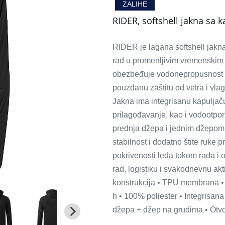
ZALIHE
RIDER, softshell jakna sa 
RIDER je lagana softshell jakna 
rad u promenljivim vremenskim
obezbeđuje vodonepropusnost d
pouzdanu zaštitu od vetra i vlag
Jakna ima integrisanu kapuljaču
prilagođavanje, kao i vodootpo
prednja džepa i jednim džepom 
stabilnost i dodatno štite ruke 
pokrivenosti leđa tokom rada i o
rad, logistiku i svakodnevnu akt
konstrukcija • TPU membrana 
h • 100% poliester • Integrisana
džepa + džep na grudima • Otvor