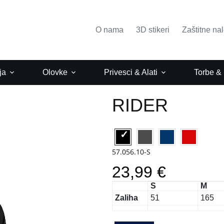
O nama
3D stikeri
Zaštitne na
ja
Olovke
Privesci & Alati
Torbe &
RIDER
57.056.10-S
23,99 €
S
M
Zaliha
51
165