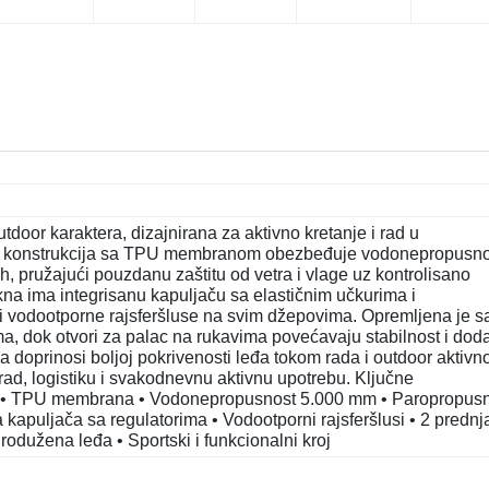
tdoor karaktera, dizajnirana za aktivno kretanje i rad u
na konstrukcija sa TPU membranom obezbeđuje vodonepropusno
 pružajući pouzdanu zaštitu od vetra i vlage uz kontrolisano
akna ima integrisanu kapuljaču sa elastičnim učkurima i
 i vodootporne rajsferšluse na svim džepovima. Opremljena je s
, dok otvori za palac na rukavima povećavaju stabilnost i dod
a doprinosi boljoj pokrivenosti leđa tokom rada i outdoor aktivno
rad, logistiku i svakodnevnu aktivnu upotrebu. Ključne
kcija • TPU membrana • Vodonepropusnost 5.000 mm • Paropropus
 kapuljača sa regulatorima • Vodootporni rajsferšlusi • 2 prednj
rodužena leđa • Sportski i funkcionalni kroj