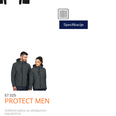
Specifikacije
57.025
PROTECT MEN
Softshell jakna sa skidajućom
kapuljačom