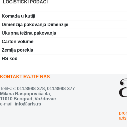
LOGISTIČKI PODACI
Komada u kutiji
Dimenzija pakovanja Dimenzije
Ukupna težina pakovanja
Carton volume
Zemlja porekla
HS kod
KONTAKTIRAJTE NAS
Tel/Fax:
011/3988-378
,
011/3988-377
Milana Raspopovića 4a,
11010 Beograd, Voždovac
e-mail:
info@arts.rs
pro
arts