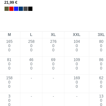
21,99 €
M
L
XL
XXL
3XL
165
258
276
104
80
0
0
0
0
0
0
0
0
0
0
81
46
69
109
86
0
0
0
0
0
0
0
0
0
0
158
-
-
169
62
0
0
0
0
0
0
3
-
-
-
13
0
0
0
0