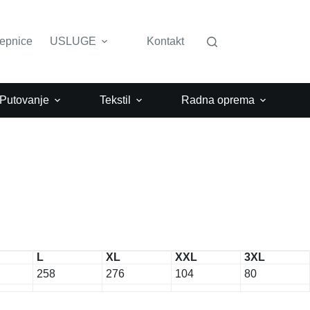
lepnice
USLUGE
Kontakt
 Putovanje
Tekstil
Radna oprema
L
XL
XXL
3XL
258
276
104
80