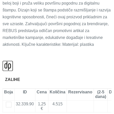
beloj boji i pruža veliku površinu pogodnu za digitalnu
štampu. Dizajn koji se štampa podstiče razmišljanje i razvija
kognitivne sposobnosti, čineći ovaj proizvod prikladnim za
sve uzraste. Zahvaljujući površini pogodnoj za brendiranje,
REBUS predstavlja odličan promotivni artikal za
marketinške kampanje, edukativne događaje i kreativne
aktivnosti. Ključne karakteristike: Materijal: plastika
ZALIHE
Boja
ID
Cena
Količina
Rezervisano
(2-5
Do
dana)
32.339.90
1,25
4.515
€