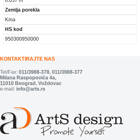
0.037 m
Zemlja porekla
Kina
HS kod
950300950000
KONTAKTIRAJTE NAS
Tel/Fax:
011/3988-378
,
011/3988-377
Milana Raspopovića 4a,
11010 Beograd, Voždovac
e-mail:
info@arts.rs