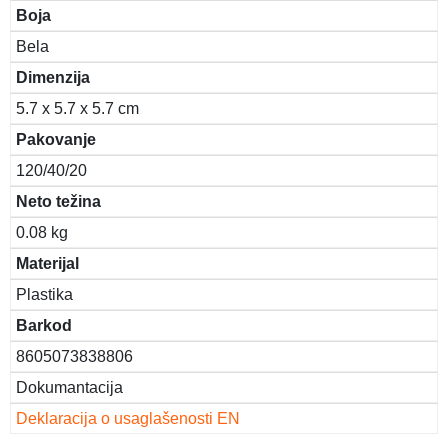
Boja
Bela
Dimenzija
5.7 x 5.7 x 5.7 cm
Pakovanje
120/40/20
Neto težina
0.08 kg
Materijal
Plastika
Barkod
8605073838806
Dokumantacija
Deklaracija o usaglašenosti EN