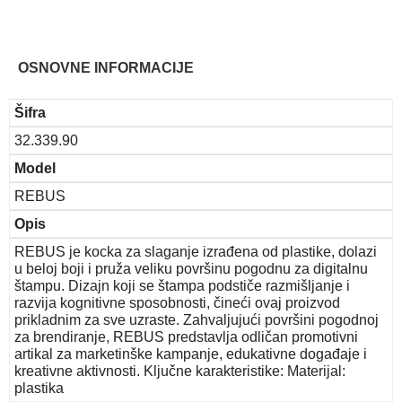
OSNOVNE INFORMACIJE
Šifra
32.339.90
Model
REBUS
Opis
REBUS je kocka za slaganje izrađena od plastike, dolazi
u beloj boji i pruža veliku površinu pogodnu za digitalnu
štampu. Dizajn koji se štampa podstiče razmišljanje i
razvija kognitivne sposobnosti, čineći ovaj proizvod
prikladnim za sve uzraste. Zahvaljujući površini pogodnoj
za brendiranje, REBUS predstavlja odličan promotivni
artikal za marketinške kampanje, edukativne događaje i
kreativne aktivnosti. Ključne karakteristike: Materijal:
plastika