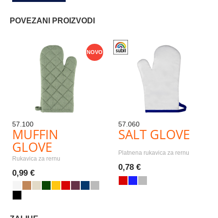
POVEZANI PROIZVODI
NOVO
57.100
57.060
MUFFIN
SALT GLOVE
GLOVE
Platnena rukavica za rernu
Rukavica za rernu
0,78 €
0,99 €