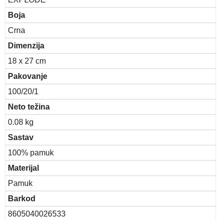
Boja
Crna
Dimenzija
18 x 27 cm
Pakovanje
100/20/1
Neto težina
0.08 kg
Sastav
100% pamuk
Materijal
Pamuk
Barkod
8605040026533