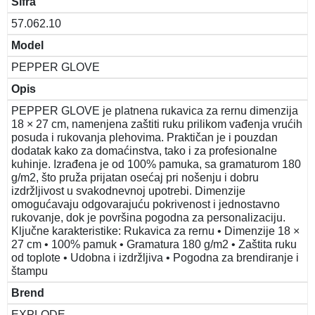
Šifra
57.062.10
Model
PEPPER GLOVE
Opis
PEPPER GLOVE je platnena rukavica za rernu dimenzija
18 × 27 cm, namenjena zaštiti ruku prilikom vađenja vrućih
posuda i rukovanja plehovima. Praktičan je i pouzdan
dodatak kako za domaćinstva, tako i za profesionalne
kuhinje. Izrađena je od 100% pamuka, sa gramaturom 180
g/m2, što pruža prijatan osećaj pri nošenju i dobru
izdržljivost u svakodnevnoj upotrebi. Dimenzije
omogućavaju odgovarajuću pokrivenost i jednostavno
rukovanje, dok je površina pogodna za personalizaciju.
Ključne karakteristike: Rukavica za rernu • Dimenzije 18 ×
27 cm • 100% pamuk • Gramatura 180 g/m2 • Zaštita ruku
od toplote • Udobna i izdržljiva • Pogodna za brendiranje i
štampu
Brend
EXPLODE