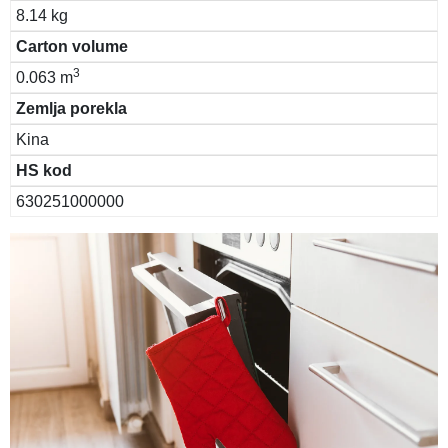
8.14 kg
Carton volume
3
0.063 m
Zemlja porekla
Kina
HS kod
630251000000