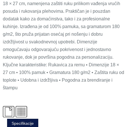
18 × 27 cm, namenjena zaštiti ruku prilikom vađenja vrućih
posuda i rukovanja plehovima. Praktičan je i pouzdan
dodatak kako za domaćinstva, tako i za profesionalne
kuhinje. Izrađena je od 100% pamuka, sa gramaturom 180
g/m2, što pruža prijatan osećaj pri nošenju i dobru
izdržljivost u svakodnevnoj upotrebi. Dimenzije
omogućavaju odgovarajuću pokrivenost i jednostavno
rukovanje, dok je površina pogodna za personalizaciju.
Ključne karakteristike: Rukavica za rernu • Dimenzije 18 ×
27 cm • 100% pamuk • Gramatura 180 g/m2 • Zaštita ruku od
toplote • Udobna i izdržljiva • Pogodna za brendiranje i
štampu
Specifikacije