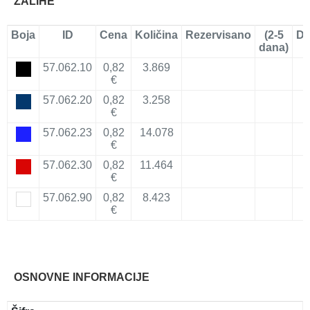
ZALIHE
Boja
ID
Cena
Količina
Rezervisano
(2-5
Do
dana)
57.062.10
0,82
3.869
€
57.062.20
0,82
3.258
€
57.062.23
0,82
14.078
€
57.062.30
0,82
11.464
€
57.062.90
0,82
8.423
€
OSNOVNE INFORMACIJE