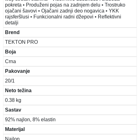
pokreta • Produženi pojas na zadnjem delu • Trostruko
ojačani šavovi • Ojačani zadnji deo nogavica • YKK
rajsferšlusi • Funkcionalni radni džepovi • Reflektivni
detalji
Brend
TEKTON PRO
Boja
Crna
Pakovanje
20/1
Neto težina
0.38 kg
Sastav
92% najlon, 8% elastin
Materijal
Najlon