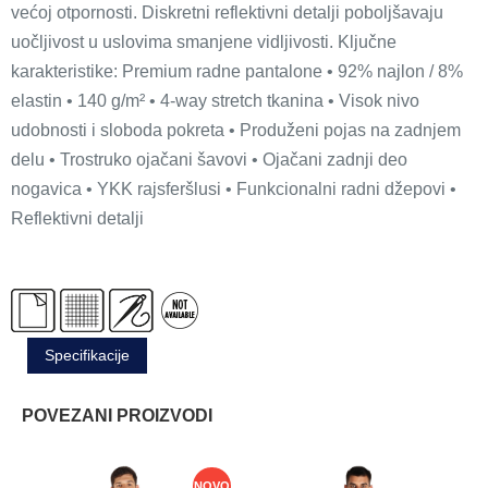
većoj otpornosti. Diskretni reflektivni detalji poboljšavaju
uočljivost u uslovima smanjene vidljivosti. Ključne
karakteristike: Premium radne pantalone • 92% najlon / 8%
elastin • 140 g/m² • 4-way stretch tkanina • Visok nivo
udobnosti i sloboda pokreta • Produženi pojas na zadnjem
delu • Trostruko ojačani šavovi • Ojačani zadnji deo
nogavica • YKK rajsferšlusi • Funkcionalni radni džepovi •
Reflektivni detalji
Specifikacije
POVEZANI PROIZVODI
NOVO