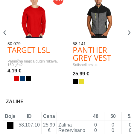
‹
›
50.079
58.141
TARGET LSL
PANTHER
GREY VEST
Pamučna majica dugih rukava,
160 g/m2
Softshell prsluk
4,19 €
25,99 €
ZALIHE
Boja
ID
Cena
48
50
52
58.107.10
25,99
Zaliha
0
0
0
€
Rezervisano
0
0
0