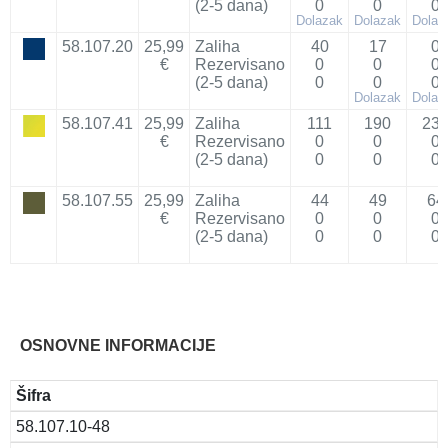
(2-5 dana)
0
0
0
Dolazak
Dolazak
Dolaz
58.107.20
25,99
Zaliha
40
17
0
€
Rezervisano
0
0
0
(2-5 dana)
0
0
0
Dolazak
Dolaz
58.107.41
25,99
Zaliha
111
190
23
€
Rezervisano
0
0
0
(2-5 dana)
0
0
0
58.107.55
25,99
Zaliha
44
49
64
€
Rezervisano
0
0
0
(2-5 dana)
0
0
0
OSNOVNE INFORMACIJE
Šifra
58.107.10-48