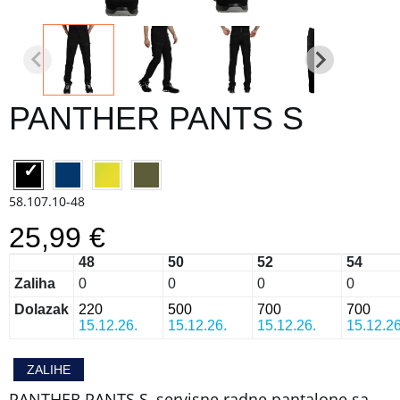
PANTHER PANTS S
58.107.10-48
25,99 €
48
50
52
54
Zaliha
0
0
0
0
Dolazak
220
500
700
700
15.12.26.
15.12.26.
15.12.26.
15.12.26
ZALIHE
PANTHER PANTS S, servisne radne pantalone sa