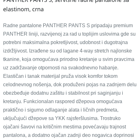
elastinom, crna
Radne pantalone PANTHER PANTS S pripadaju premium
PANTHER liniji, razvijenoj za rad u toplijim uslovima gde su
potrebni maksimalna pokretljivost, udobnost i dugotrajna
izdržljivost. Izrađene su od lagane 4-way stretch najlonske
tkanine, koja omogućava prirodno kretanje u svim pravcima
uz zadržavanje otpornosti na svakodnevno habanje.
Elastičan i tanak materijal pruža visok komfor tokom
celodnevnog nošenja, dok produženi pojas na zadnjem delu
obezbeđuje dodatnu zaštitu i stabilnost pri saginjanju i
kretanju. Funkcionalan raspored džepova omogućava
praktično i sigurno odlaganje alata i ličnih predmeta,
uključujući džepove sa YKK rajsferšlusima. Trostruko
ojačani šavovi na kritičnim mestima povećavaju trajnost
pantalona, a dodatno ojačan zadnji deo nogavica doprinosi