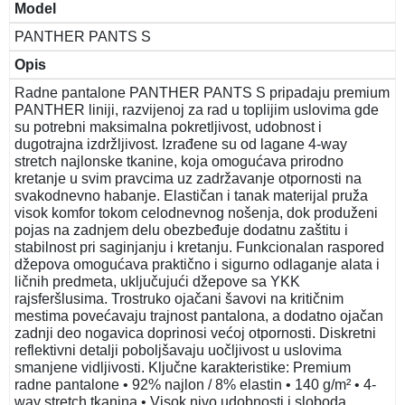
Model
PANTHER PANTS S
Opis
Radne pantalone PANTHER PANTS S pripadaju premium
PANTHER liniji, razvijenoj za rad u toplijim uslovima gde
su potrebni maksimalna pokretljivost, udobnost i
dugotrajna izdržljivost. Izrađene su od lagane 4-way
stretch najlonske tkanine, koja omogućava prirodno
kretanje u svim pravcima uz zadržavanje otpornosti na
svakodnevno habanje. Elastičan i tanak materijal pruža
visok komfor tokom celodnevnog nošenja, dok produženi
pojas na zadnjem delu obezbeđuje dodatnu zaštitu i
stabilnost pri saginjanju i kretanju. Funkcionalan raspored
džepova omogućava praktično i sigurno odlaganje alata i
ličnih predmeta, uključujući džepove sa YKK
rajsferšlusima. Trostruko ojačani šavovi na kritičnim
mestima povećavaju trajnost pantalona, a dodatno ojačan
zadnji deo nogavica doprinosi većoj otpornosti. Diskretni
reflektivni detalji poboljšavaju uočljivost u uslovima
smanjene vidljivosti. Ključne karakteristike: Premium
radne pantalone • 92% najlon / 8% elastin • 140 g/m² • 4-
way stretch tkanina • Visok nivo udobnosti i sloboda