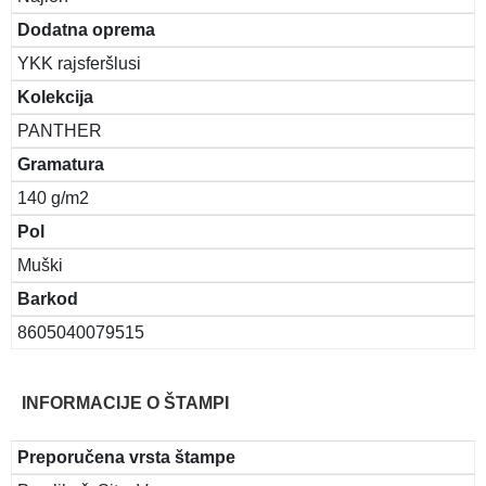
Dodatna oprema
YKK rajsferšlusi
Kolekcija
PANTHER
Gramatura
140 g/m2
Pol
Muški
Barkod
8605040079515
INFORMACIJE O ŠTAMPI
Preporučena vrsta štampe