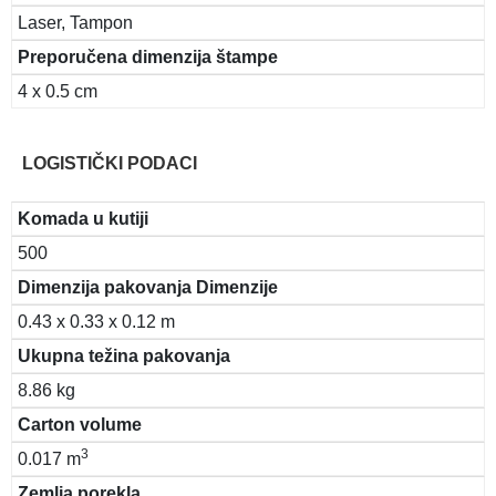
Laser, Tampon
Preporučena dimenzija štampe
4 x 0.5 cm
LOGISTIČKI PODACI
Komada u kutiji
500
Dimenzija pakovanja Dimenzije
0.43 x 0.33 x 0.12 m
Ukupna težina pakovanja
8.86 kg
Carton volume
3
0.017 m
Zemlja porekla