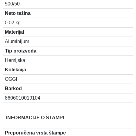
500/50
Neto težina
0.02 kg
Materijal
Aluminijum
Tip proizvoda
Hemijska
Kolekcija
OGGI
Barkod
8606010019104
INFORMACIJE O ŠTAMPI
Preporučena vrsta štampe