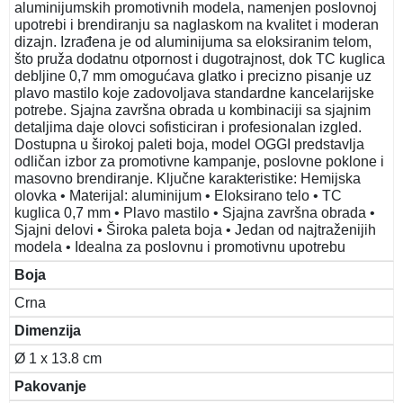
aluminijumskih promotivnih modela, namenjen poslovnoj
upotrebi i brendiranju sa naglaskom na kvalitet i moderan
dizajn. Izrađena je od aluminijuma sa eloksiranim telom,
što pruža dodatnu otpornost i dugotrajnost, dok TC kuglica
debljine 0,7 mm omogućava glatko i precizno pisanje uz
plavo mastilo koje zadovoljava standardne kancelarijske
potrebe. Sjajna završna obrada u kombinaciji sa sjajnim
detaljima daje olovci sofisticiran i profesionalan izgled.
Dostupna u širokoj paleti boja, model OGGI predstavlja
odličan izbor za promotivne kampanje, poslovne poklone i
masovno brendiranje. Ključne karakteristike: Hemijska
olovka • Materijal: aluminijum • Eloksirano telo • TC
kuglica 0,7 mm • Plavo mastilo • Sjajna završna obrada •
Sjajni delovi • Široka paleta boja • Jedan od najtraženijih
modela • Idealna za poslovnu i promotivnu upotrebu
Boja
Crna
Dimenzija
Ø 1 x 13.8 cm
Pakovanje