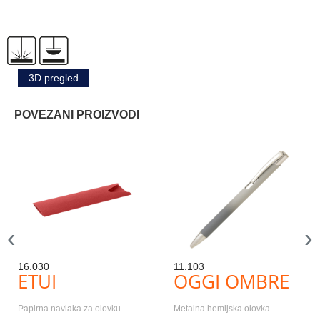
3D pregled
POVEZANI PROIZVODI
‹
›
16.030
11.103
ETUI
OGGI OMBRE
Papirna navlaka za olovku
Metalna hemijska olovka