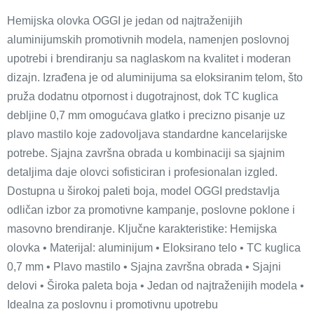
Hemijska olovka OGGI je jedan od najtraženijih
aluminijumskih promotivnih modela, namenjen poslovnoj
upotrebi i brendiranju sa naglaskom na kvalitet i moderan
dizajn. Izrađena je od aluminijuma sa eloksiranim telom, što
pruža dodatnu otpornost i dugotrajnost, dok TC kuglica
debljine 0,7 mm omogućava glatko i precizno pisanje uz
plavo mastilo koje zadovoljava standardne kancelarijske
potrebe. Sjajna završna obrada u kombinaciji sa sjajnim
detaljima daje olovci sofisticiran i profesionalan izgled.
Dostupna u širokoj paleti boja, model OGGI predstavlja
odličan izbor za promotivne kampanje, poslovne poklone i
masovno brendiranje. Ključne karakteristike: Hemijska
olovka • Materijal: aluminijum • Eloksirano telo • TC kuglica
0,7 mm • Plavo mastilo • Sjajna završna obrada • Sjajni
delovi • Široka paleta boja • Jedan od najtraženijih modela •
Idealna za poslovnu i promotivnu upotrebu