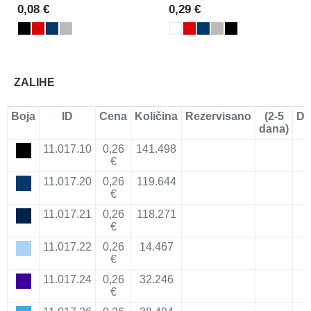
0,08 €
0,29 €
ZALIHE
Boja
ID
Cena
Količina
Rezervisano
(2-5
Do
dana)
11.017.10
0,26
141.498
€
11.017.20
0,26
119.644
€
11.017.21
0,26
118.271
€
11.017.22
0,26
14.467
€
11.017.24
0,26
32.246
€