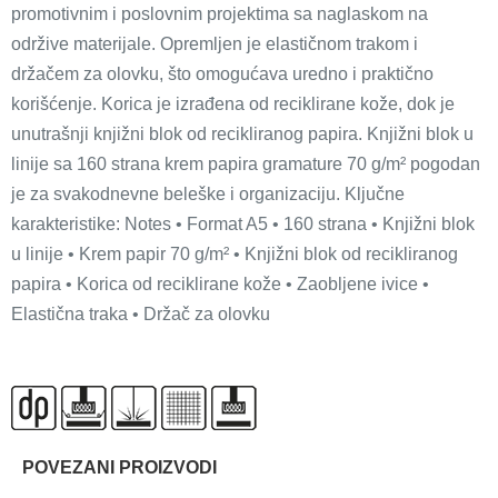
promotivnim i poslovnim projektima sa naglaskom na
održive materijale. Opremljen je elastičnom trakom i
držačem za olovku, što omogućava uredno i praktično
korišćenje. Korica je izrađena od reciklirane kože, dok je
unutrašnji knjižni blok od recikliranog papira. Knjižni blok u
linije sa 160 strana krem papira gramature 70 g/m² pogodan
je za svakodnevne beleške i organizaciju. Ključne
karakteristike: Notes • Format A5 • 160 strana • Knjižni blok
u linije • Krem papir 70 g/m² • Knjižni blok od recikliranog
papira • Korica od reciklirane kože • Zaobljene ivice •
Elastična traka • Držač za olovku
POVEZANI PROIZVODI