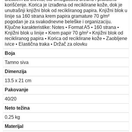
korišćenje. Korica je izrađena od reciklirane kože, dok je
unutrašnji knjižni blok od recikliranog papira. Knjižni blok u
linije sa 160 strana krem papira gramature 70 g/m²
pogodan je za svakodnevne beleške i organizaciju.
Ključne karakteristike: Notes • Format A5 • 160 strana •
Knjižni blok u linije • Krem papir 70 g/m² • Knjižni blok od
recikliranog papira • Korica od reciklirane kože • Zaobljene
ivice • Elastična traka • Držač za olovku
Boja
Tamno siva
Dimenzija
13.5 x 21 cm
Pakovanje
40/20
Neto težina
0.25 kg
Materijal