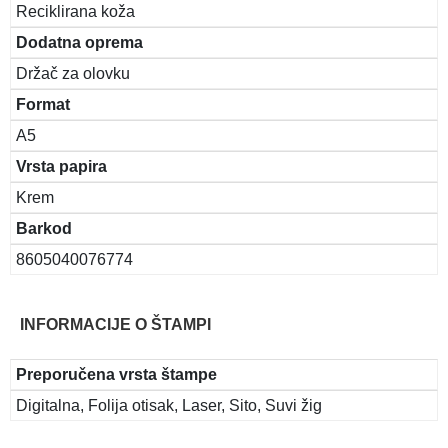
Reciklirana koža
Dodatna oprema
Držač za olovku
Format
A5
Vrsta papira
Krem
Barkod
8605040076774
INFORMACIJE O ŠTAMPI
Preporučena vrsta štampe
Digitalna, Folija otisak, Laser, Sito, Suvi žig