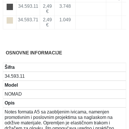
34.593.11
2,49
3.748
€
34.593.71
2,49
1.049
€
OSNOVNE INFORMACIJE
Šifra
34.593.11
Model
NOMAD
Opis
Notes formata A5 sa zaobljenim ivicama, namenjen
promotivnim i poslovnim projektima sa naglaskom na
održive materijale. Opremljen je elastičnom trakom i
držačem za olovku, što omogućava uredno i praktično