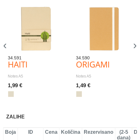
‹
›
34.591
34.590
HAITI
ORIGAMI
Notes A5
Notes A5
1,99 €
1,49 €
ZALIHE
Boja
ID
Cena
Količina
Rezervisano
(2-5
Do
dana)