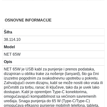
OSNOVNE INFORMACIJE
Šifra
38.114.10
Model
NET 65W
Opis
NET 65W je USB kabl za punjenje i prenos podataka,
dizajniran u obliku trake za nošenje (lanyard), što ga čini
izuzetno pogodnim za svakodnevnu upotrebu u pokretu.
Zahvaljujući ovom dizajnu, kabl se može nositi oko vrata ili
pričvrstiti za torbu, ranac ili ključeve, tako da je uvek lako
dostupan. Kabl je opremljen Type-C konektorima,
omogućavajući kompatibilnost sa većinom savremenih
uređaja. Snaga punjenja do 65 W (Type-C/Type-C)
omogućava efikasno punjenje mobilnih telefona, tableta,