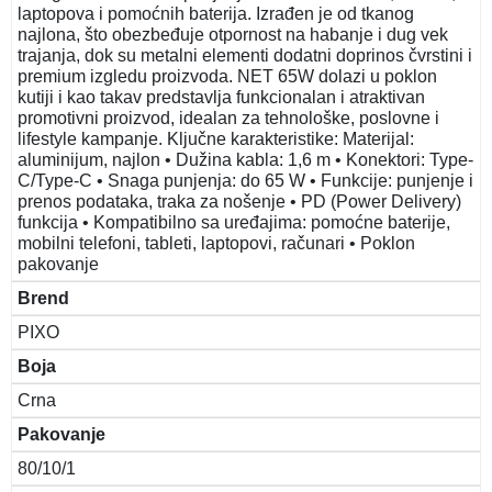
laptopova i pomoćnih baterija. Izrađen je od tkanog
najlona, što obezbeđuje otpornost na habanje i dug vek
trajanja, dok su metalni elementi dodatni doprinos čvrstini i
premium izgledu proizvoda. NET 65W dolazi u poklon
kutiji i kao takav predstavlja funkcionalan i atraktivan
promotivni proizvod, idealan za tehnološke, poslovne i
lifestyle kampanje. Ključne karakteristike: Materijal:
aluminijum, najlon • Dužina kabla: 1,6 m • Konektori: Type-
C/Type-C • Snaga punjenja: do 65 W • Funkcije: punjenje i
prenos podataka, traka za nošenje • PD (Power Delivery)
funkcija • Kompatibilno sa uređajima: pomoćne baterije,
mobilni telefoni, tableti, laptopovi, računari • Poklon
pakovanje
Brend
PIXO
Boja
Crna
Pakovanje
80/10/1