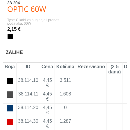
38.204
OPTIC 60W
Type-C kabl za punjenje i prenos
podataka, 60W
2,15 €
ZALIHE
Boja
ID
Cena
Količina
Rezervisano
(2-5
Do
dana)
38.114.10
4,45
3.511
€
38.114.11
4,45
1.608
€
38.114.20
4,45
0
€
38.114.30
4,45
1.287
€