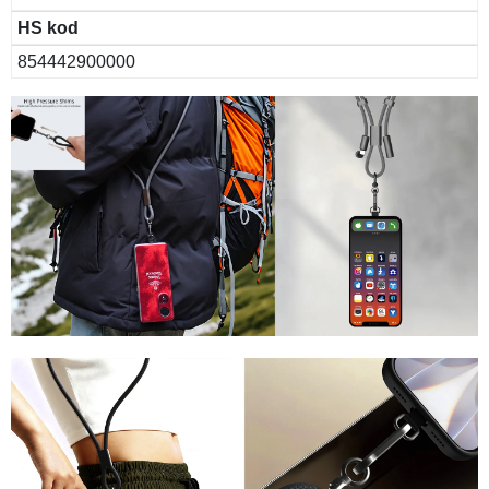
HS kod
854442900000