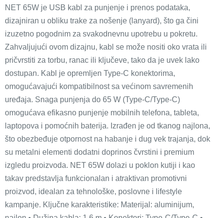
NET 65W je USB kabl za punjenje i prenos podataka,
dizajniran u obliku trake za nošenje (lanyard), što ga čini
izuzetno pogodnim za svakodnevnu upotrebu u pokretu.
Zahvaljujući ovom dizajnu, kabl se može nositi oko vrata ili
pričvrstiti za torbu, ranac ili ključeve, tako da je uvek lako
dostupan. Kabl je opremljen Type-C konektorima,
omogućavajući kompatibilnost sa većinom savremenih
uređaja. Snaga punjenja do 65 W (Type-C/Type-C)
omogućava efikasno punjenje mobilnih telefona, tableta,
laptopova i pomoćnih baterija. Izrađen je od tkanog najlona,
što obezbeđuje otpornost na habanje i dug vek trajanja, dok
su metalni elementi dodatni doprinos čvrstini i premium
izgledu proizvoda. NET 65W dolazi u poklon kutiji i kao
takav predstavlja funkcionalan i atraktivan promotivni
proizvod, idealan za tehnološke, poslovne i lifestyle
kampanje. Ključne karakteristike: Materijal: aluminijum,
najlon • Dužina kabla: 1,6 m • Konektori: Type-C/Type-C •