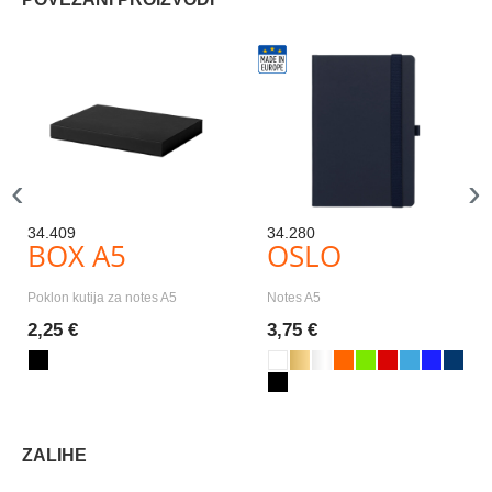
‹
›
34.409
34.280
BOX A5
OSLO
Poklon kutija za notes A5
Notes A5
2,25 €
3,75 €
ZALIHE