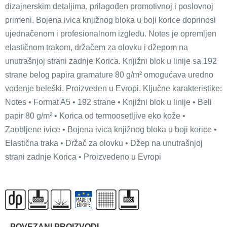
dizajnerskim detaljima, prilagođen promotivnoj i poslovnoj
primeni. Bojena ivica knjižnog bloka u boji korice doprinosi
ujednačenom i profesionalnom izgledu. Notes je opremljen
elastičnom trakom, držačem za olovku i džepom na
unutrašnjoj strani zadnje Korica. Knjižni blok u linije sa 192
strane belog papira gramature 80 g/m² omogućava uredno
vođenje beleški. Proizveden u Evropi. Ključne karakteristike:
Notes • Format A5 • 192 strane • Knjižni blok u linije • Beli
papir 80 g/m² • Korica od termoosetljive eko kože •
Zaobljene ivice • Bojena ivica knjižnog bloka u boji korice •
Elastična traka • Držač za olovku • Džep na unutrašnjoj
strani zadnje Korica • Proizvedeno u Evropi
POVEZANI PROIZVODI