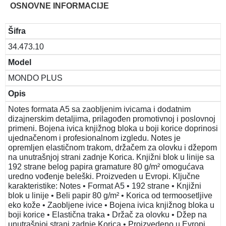
OSNOVNE INFORMACIJE
Šifra
34.473.10
Model
MONDO PLUS
Opis
Notes formata A5 sa zaobljenim ivicama i dodatnim
dizajnerskim detaljima, prilagođen promotivnoj i poslovnoj
primeni. Bojena ivica knjižnog bloka u boji korice doprinosi
ujednačenom i profesionalnom izgledu. Notes je
opremljen elastičnom trakom, držačem za olovku i džepom
na unutrašnjoj strani zadnje Korica. Knjižni blok u linije sa
192 strane belog papira gramature 80 g/m² omogućava
uredno vođenje beleški. Proizveden u Evropi. Ključne
karakteristike: Notes • Format A5 • 192 strane • Knjižni
blok u linije • Beli papir 80 g/m² • Korica od termoosetljive
eko kože • Zaobljene ivice • Bojena ivica knjižnog bloka u
boji korice • Elastična traka • Držač za olovku • Džep na
unutrašnjoj strani zadnje Korica • Proizvedeno u Evropi