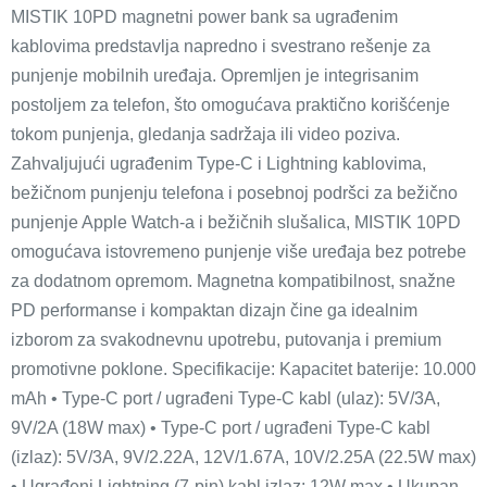
MISTIK 10PD magnetni power bank sa ugrađenim
kablovima predstavlja napredno i svestrano rešenje za
punjenje mobilnih uređaja. Opremljen je integrisanim
postoljem za telefon, što omogućava praktično korišćenje
tokom punjenja, gledanja sadržaja ili video poziva.
Zahvaljujući ugrađenim Type-C i Lightning kablovima,
bežičnom punjenju telefona i posebnoj podršci za bežično
punjenje Apple Watch-a i bežičnih slušalica, MISTIK 10PD
omogućava istovremeno punjenje više uređaja bez potrebe
za dodatnom opremom. Magnetna kompatibilnost, snažne
PD performanse i kompaktan dizajn čine ga idealnim
izborom za svakodnevnu upotrebu, putovanja i premium
promotivne poklone. Specifikacije: Kapacitet baterije: 10.000
mAh • Type-C port / ugrađeni Type-C kabl (ulaz): 5V/3A,
9V/2A (18W max) • Type-C port / ugrađeni Type-C kabl
(izlaz): 5V/3A, 9V/2.22A, 12V/1.67A, 10V/2.25A (22.5W max)
• Ugrađeni Lightning (7-pin) kabl izlaz: 12W max • Ukupan