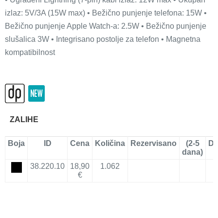
izlaz: 5V/3A (15W max) • Bežično punjenje telefona: 15W •
Bežično punjenje Apple Watch-a: 2.5W • Bežično punjenje
slušalica 3W • Integrisano postolje za telefon • Magnetna
kompatibilnost
ZALIHE
Boja
ID
Cena
Količina
Rezervisano
(2-5
Do
dana)
38.220.10
18,90
1.062
€