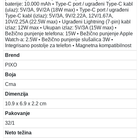
baterije: 10.000 mAh • Type-C port / ugrađeni Type-C kabl
(ulaz): 5V/3A, 9V/2A (18W max) • Type-C port / ugrađeni
Type-C kabl (izlaz): 5V/3A, 9V/2.22A, 12V/1.67A,
10V/2.25A (22.5W max) • Ugrađeni Lightning (7-pin) kabl
izlaz: 12W max • Ukupan izlaz: 5V/3A (15W max) •
Bežično punjenje telefona: 15W • Bežično punjenje Apple
Watch-a: 2.5W • Bežično punjenje slušalica 3W •
Integrisano postolje za telefon • Magnetna kompatibilnost
Brend
PIXO
Boja
Crna
Dimenzija
10.9 x 6.9 x 2.2 cm
Pakovanje
32/1
Neto težina