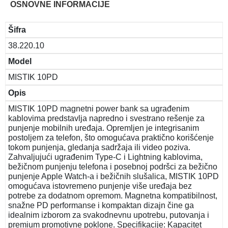
OSNOVNE INFORMACIJE
Šifra
38.220.10
Model
MISTIK 10PD
Opis
MISTIK 10PD magnetni power bank sa ugrađenim
kablovima predstavlja napredno i svestrano rešenje za
punjenje mobilnih uređaja. Opremljen je integrisanim
postoljem za telefon, što omogućava praktično korišćenje
tokom punjenja, gledanja sadržaja ili video poziva.
Zahvaljujući ugrađenim Type-C i Lightning kablovima,
bežičnom punjenju telefona i posebnoj podršci za bežično
punjenje Apple Watch-a i bežičnih slušalica, MISTIK 10PD
omogućava istovremeno punjenje više uređaja bez
potrebe za dodatnom opremom. Magnetna kompatibilnost,
snažne PD performanse i kompaktan dizajn čine ga
idealnim izborom za svakodnevnu upotrebu, putovanja i
premium promotivne poklone. Specifikacije: Kapacitet