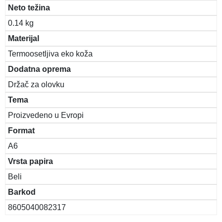
Neto težina
0.14 kg
Materijal
Termoosetljiva eko koža
Dodatna oprema
Držač za olovku
Tema
Proizvedeno u Evropi
Format
A6
Vrsta papira
Beli
Barkod
8605040082317