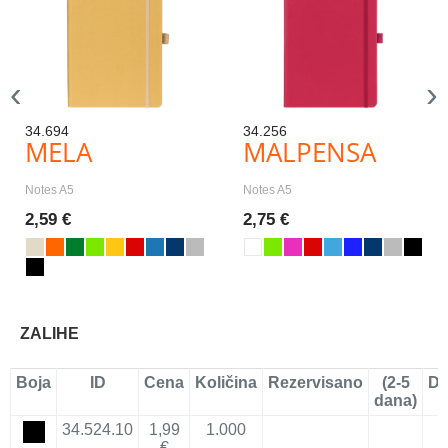
‹
›
34.694
34.256
MELA
MALPENSA
Notes A5
Notes A5
2,59 €
2,75 €
ZALIHE
Boja
ID
Cena
Količina
Rezervisano
(2-5
Do
dana)
34.524.10
1,99
1.000
€