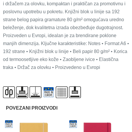
i držačem za olovku, kompaktan i praktičan za promotivnu i
poslovnu upotrebu u pokretu. Knjižni blok u linije sa 192
strane belog papira gramature 80 g/m² omogućava uredno
beleženje, dok kvalitetna izrada obezbeđuje dugotrajnost.
Proizveden u Evropi, idealan je za brendirane poklone
manjih dimenzija. Ključne karakteristike: Notes • Format A6 •
192 strane • Knjižni blok u linije • Beli papir 80 g/m² • Korica
od termoosetljive eko kože • Zaobljene ivice • Elastična
traka • Držač za olovku • Proizvedeno u Evropi
POVEZANI PROIZVODI