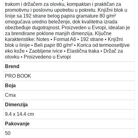
trakom i držačem za olovku, kompaktan i praktičan za
promotivnu i poslovnu upotrebu u pokretu. Knjižni blok u
linije sa 192 strane belog papira gramature 80 g/m²
omogućava uredno beleženje, dok kvalitetna izrada
obezbeđuje dugotrajnost. Proizveden u Evropi, idealan je
za brendirane poklone manjih dimenzija. Ključne
karakteristike: Notes • Format A6 • 192 strane • Knjižni
blok u linije • Beli papir 80 g/m² • Korica od termoosetljive
eko kože • Zaobljene ivice • Elastična traka • Držač za
olovku • Proizvedeno u Evropi
Brend
PRO BOOK
Boja
Crna
Dimenzija
9.4 x 14.4 cm
Pakovanje
50