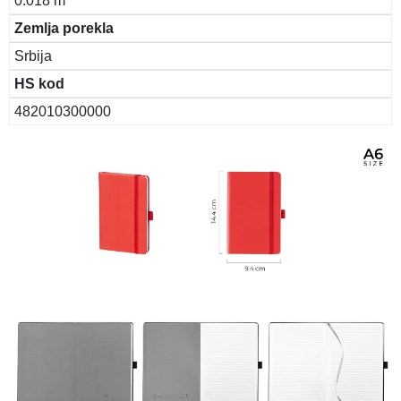
0.018 m
Zemlja porekla
Srbija
HS kod
482010300000