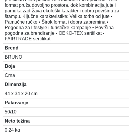
format pruža dovoljno prostora, dok kombinacija jute i
pamuka zadržava ekološki karakter i dobru površinu za
štampu. Ključne karakteristike: Velika torba od jute •
Pamučne ručke • Širok format i dobra zapremina •
Pogodna za lifestyle i turističke kampanje • Površina
pogodna za brendiranje • OEKO-TEX sertifikat •
FAIRTRADE sertifikat
Brend
BRUNO
Boja
Crna
Dimenzija
44 x 34 x 20 cm
Pakovanje
50/10
Neto težina
0.24 kg