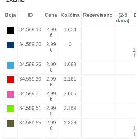
Boja
ID
Cena
Količina
Rezervisano
(2-5
D
dana)
34.589.10
2,99
1.634
€
34.589.20
2,99
0
€
12
Iz
34.589.26
2,99
1.088
€
34.589.30
2,99
2.161
€
34.589.31
2,99
2.065
€
34.589.51
2,99
2.169
€
34.589.55
2,99
2.323
€
12
Iz