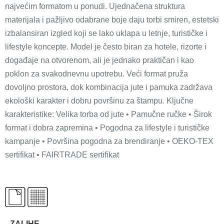
najvećim formatom u ponudi. Ujednačena struktura
materijala i pažljivo odabrane boje daju torbi smiren, estetski
izbalansiran izgled koji se lako uklapa u letnje, turističke i
lifestyle koncepte. Model je često biran za hotele, rizorte i
događaje na otvorenom, ali je jednako praktičan i kao
poklon za svakodnevnu upotrebu. Veći format pruža
dovoljno prostora, dok kombinacija jute i pamuka zadržava
ekološki karakter i dobru površinu za štampu. Ključne
karakteristike: Velika torba od jute • Pamučne ručke • Širok
format i dobra zapremina • Pogodna za lifestyle i turističke
kampanje • Površina pogodna za brendiranje • OEKO-TEX
sertifikat • FAIRTRADE sertifikat
ZALIHE