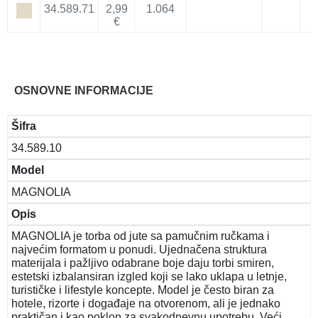
34.589.71
2,99
1.064
€
OSNOVNE INFORMACIJE
Šifra
34.589.10
Model
MAGNOLIA
Opis
MAGNOLIA je torba od jute sa pamučnim ručkama i
najvećim formatom u ponudi. Ujednačena struktura
materijala i pažljivo odabrane boje daju torbi smiren,
estetski izbalansiran izgled koji se lako uklapa u letnje,
turističke i lifestyle koncepte. Model je često biran za
hotele, rizorte i događaje na otvorenom, ali je jednako
praktičan i kao poklon za svakodnevnu upotrebu. Veći