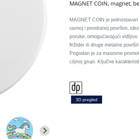
MAGNET COIN, magnet, be
MAGNET COIN je jednostavan pro
ravnoj i prostranoj površini, id
poruke, omogućavajući vidljivo
frižider ili druge metalne površin
Pogodan je za masovne promotiv
ciljnoj grupi. Ključne karakterist
3D pregled