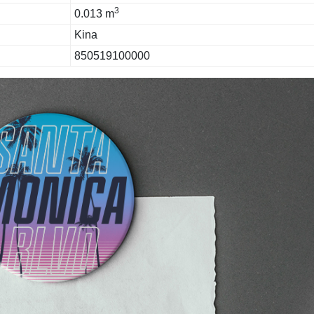
3
0.013 m
Kina
850519100000