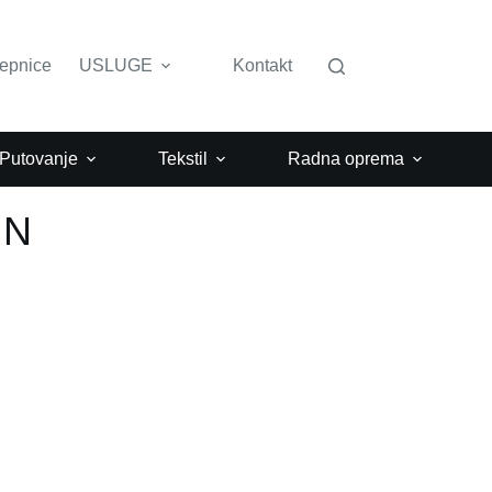
lepnice
USLUGE
Kontakt
 Putovanje
Tekstil
Radna oprema
IN