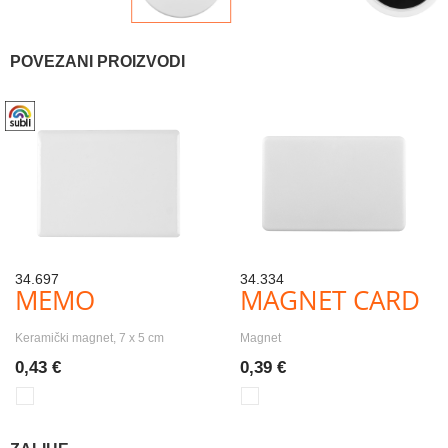
POVEZANI PROIZVODI
34.697
34.334
MEMO
MAGNET CARD
Keramički magnet, 7 x 5 cm
Magnet
0,43 €
0,39 €