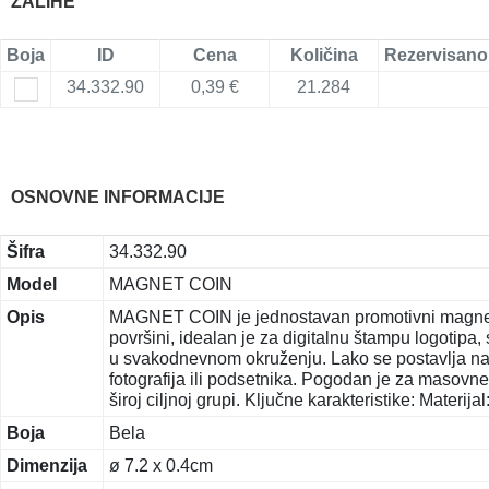
ZALIHE
Boja
ID
Cena
Količina
Rezervisano
34.332.90
0,39 €
21.284
OSNOVNE INFORMACIJE
Šifra
34.332.90
Model
MAGNET COIN
Opis
MAGNET COIN je jednostavan promotivni magnet izr
površini, idealan je za digitalnu štampu logotipa
u svakodnevnom okruženju. Lako se postavlja na fr
fotografija ili podsetnika. Pogodan je za masovn
široj ciljnoj grupi. Ključne karakteristike: Materijal
Boja
Bela
Dimenzija
ø 7.2 x 0.4cm