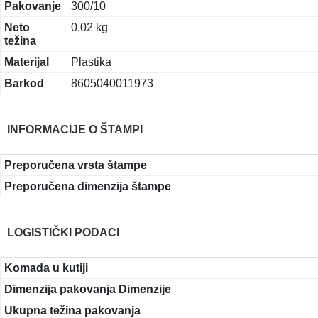
Pakovanje
300/10
Neto
0.02 kg
težina
Materijal
Plastika
Barkod
8605040011973
INFORMACIJE O ŠTAMPI
Preporučena vrsta štampe
Preporučena dimenzija štampe
LOGISTIČKI PODACI
Komada u kutiji
Dimenzija pakovanja Dimenzije
Ukupna težina pakovanja