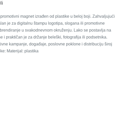
li
motivni magnet izrađen od plastike u beloj boji. Zahvaljujući
ealan je za digitalnu štampu logotipa, slogana ili promotivne
 brendiranje u svakodnevnom okruženju. Lako se postavlja na
e i praktičan je za držanje beleški, fotografija ili podsetnika.
ne kampanje, događaje, poslovne poklone i distribuciju široj
ike: Materijal: plastika