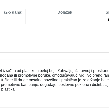
(2-5 dana)
Dolazak
S
ađen od plastike u beloj boji. Zahvaljujući ravnoj i prostrano
, slogana ili promotivne poruke, omogućavajući vidljivo brendiran
ižider ili druge metalne površine i praktičan je za držanje bele
e promotivne kampanje, događaje, poslovne poklone i distribucij
: plastika