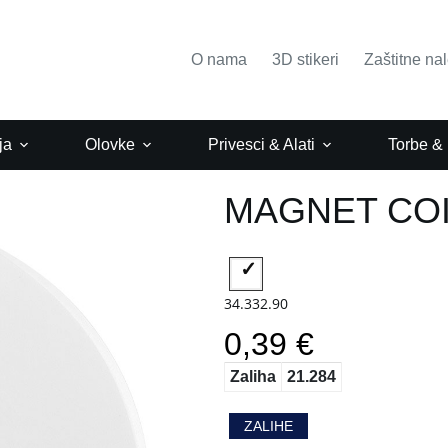
O nama
3D stikeri
Zaštitne na
ja
Olovke
Privesci & Alati
Torbe &
MAGNET CO
34.332.90
0,39 €
Zaliha
21.284
ZALIHE