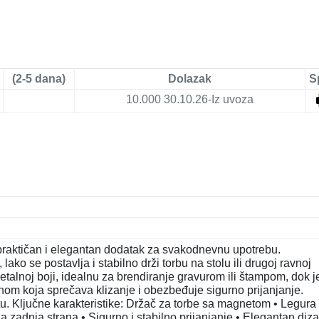
(2-5 dana)
Dolazak
S
10.000
30.10.26-Iz uvoza
praktičan i elegantan dodatak za svakodnevnu upotrebu.
 se postavlja i stabilno drži torbu na stolu ili drugoj ravnoj
etalnoj boji, idealnu za brendiranje gravurom ili štampom, dok j
m koja sprečava klizanje i obezbeđuje sigurno prijanjanje.
u. Ključne karakteristike: Držač za torbe sa magnetom • Legura
zadnja strana • Sigurno i stabilno prijanjanje • Elegantan diza