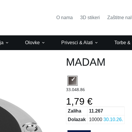
O nama
3D stikeri
Zaštitne na
ja
Olovke
Privesci & Alati
Torbe &
MADAM
33.048.86
1,79 €
Zaliha
11.267
Dolazak
10000
30.10.26.