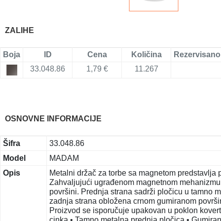
ZALIHE
Boja
ID
Cena
Količina
Rezervisano
33.048.86
1,79 €
11.267
OSNOVNE INFORMACIJE
Šifra
33.048.86
Model
MADAM
Opis
Metalni držač za torbe sa magnetom predstavlja 
Zahvaljujući ugrađenom magnetnom mehanizmu, lako
površini. Prednja strana sadrži pločicu u tamno m
zadnja strana obložena crnom gumiranom površino
Proizvod se isporučuje upakovan u poklon kovert
cinka • Tamno metalna prednja pločica • Gumirana 