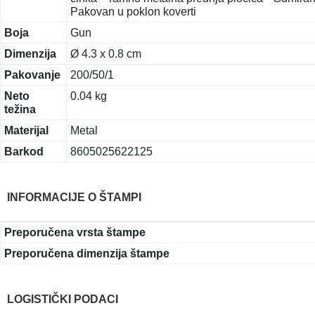
Pakovan u poklon koverti
Boja
Gun
Dimenzija
Ø 4.3 x 0.8 cm
Pakovanje
200/50/1
Neto
0.04 kg
težina
Materijal
Metal
Barkod
8605025622125
INFORMACIJE O ŠTAMPI
Preporučena vrsta štampe
Preporučena dimenzija štampe
LOGISTIČKI PODACI