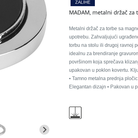
ZALIHE
MADAM, metalni držač za 
Metalni držač za torbe sa magn
upotrebu. Zahvaljujući ugrađen
torbu na stolu ili drugoj ravnoj 
idealnu za brendiranje gravuro
površinom koja sprečava klizanj
upakovan u poklon kovertu. Klj
• Tamno metalna prednja pločica
Elegantan dizajn • Pakovan u p