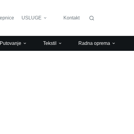
lepnice
USLUGE
Kontakt
 Putovanje
Tekstil
Radna oprema