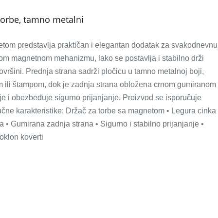
torbe, tamno metalni
etom predstavlja praktičan i elegantan dodatak za svakodnevnu
om magnetnom mehanizmu, lako se postavlja i stabilno drži
površini. Prednja strana sadrži pločicu u tamno metalnoj boji,
m ili štampom, dok je zadnja strana obložena crnom gumiranom
e i obezbeđuje sigurno prijanjanje. Proizvod se isporučuje
učne karakteristike: Držač za torbe sa magnetom • Legura cinka
 • Gumirana zadnja strana • Sigurno i stabilno prijanjanje •
oklon koverti