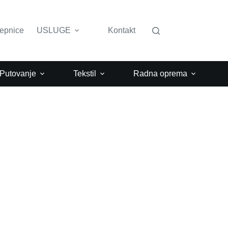
lepnice
USLUGE
Kontakt
 Putovanje
Tekstil
Radna oprema