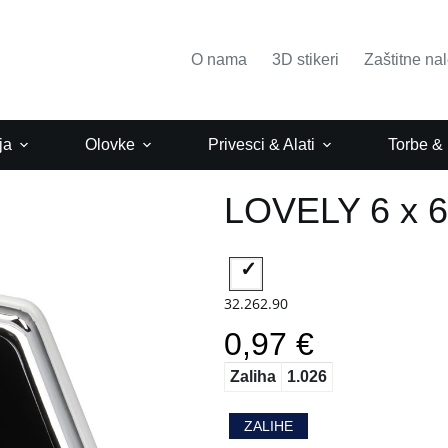
O nama
3D stikeri
Zaštitne na
ja
Olovke
Privesci & Alati
Torbe &
LOVELY 6 x 6
32.262.90
0,97 €
Zaliha
1.026
ZALIHE