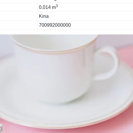
3
0.014 m
Kina
700992000000