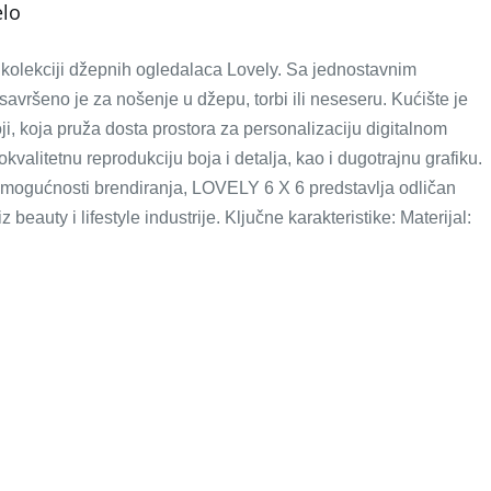
elo
kolekciji džepnih ogledalaca Lovely. Sa jednostavnim
avršeno je za nošenje u džepu, torbi ili neseseru. Kućište je
ji, koja pruža dosta prostora za personalizaciju digitalnom
alitetnu reprodukciju boja i detalja, kao i dugotrajnu grafiku.
i mogućnosti brendiranja, LOVELY 6 X 6 predstavlja odličan
beauty i lifestyle industrije. Ključne karakteristike: Materijal: