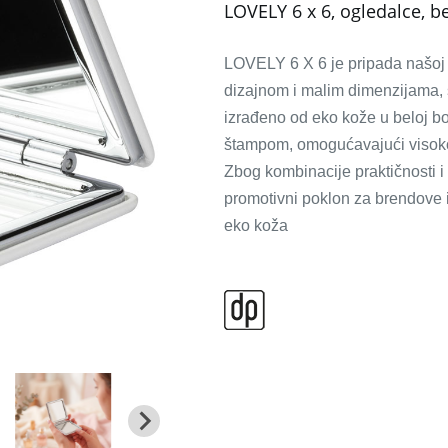
LOVELY 6 x 6, ogledalce, b
LOVELY 6 X 6 je pripada našoj 
dizajnom i malim dimenzijama, s
izrađeno od eko kože u beloj bo
štampom, omogućavajući visokokv
Zbog kombinacije praktičnosti 
promotivni poklon za brendove iz 
eko koža