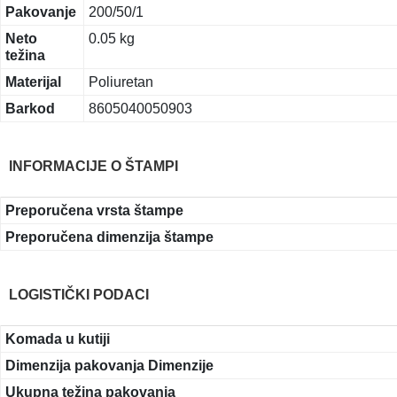
Pakovanje
200/50/1
Neto
0.05 kg
težina
Materijal
Poliuretan
Barkod
8605040050903
INFORMACIJE O ŠTAMPI
Preporučena vrsta štampe
Preporučena dimenzija štampe
LOGISTIČKI PODACI
Komada u kutiji
Dimenzija pakovanja Dimenzije
Ukupna težina pakovanja