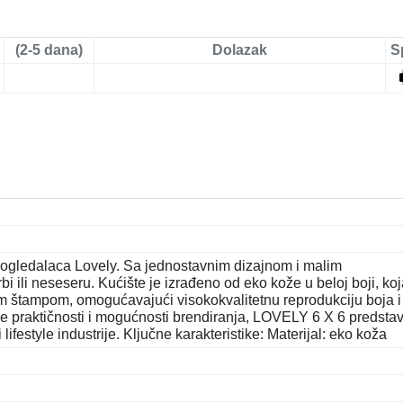
(2-5 dana)
Dolazak
S
 ogledalaca Lovely. Sa jednostavnim dizajnom i malim
i ili neseseru. Kućište je izrađeno od eko kože u beloj boji, ko
om štampom, omogućavajući visokokvalitetnu reprodukciju boja i
je praktičnosti i mogućnosti brendiranja, LOVELY 6 X 6 predstav
ifestyle industrije. Ključne karakteristike: Materijal: eko koža