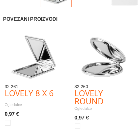
POVEZANI PROIZVODI
32.261
32.260
LOVELY 8 X 6
LOVELY
ROUND
Ogledalce
Ogledalce
0,97 €
0,97 €