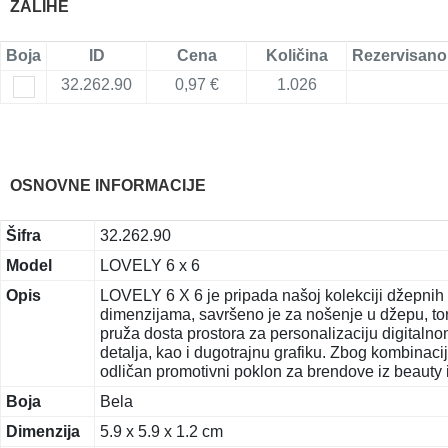
ZALIHE
Boja
ID
Cena
Količina
Rezervisano
32.262.90
0,97 €
1.026
OSNOVNE INFORMACIJE
Šifra
32.262.90
Model
LOVELY 6 x 6
Opis
LOVELY 6 X 6 je pripada našoj kolekciji džepnih
dimenzijama, savršeno je za nošenje u džepu, torb
pruža dosta prostora za personalizaciju digitaln
detalja, kao i dugotrajnu grafiku. Zbog kombinaci
odličan promotivni poklon za brendove iz beauty i l
Boja
Bela
Dimenzija
5.9 x 5.9 x 1.2 cm