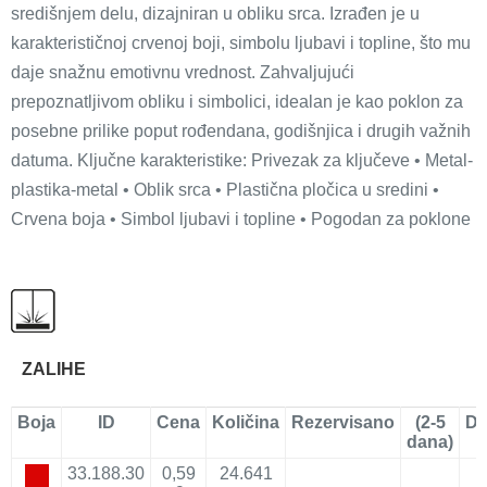
središnjem delu, dizajniran u obliku srca. Izrađen je u
karakterističnoj crvenoj boji, simbolu ljubavi i topline, što mu
daje snažnu emotivnu vrednost. Zahvaljujući
prepoznatljivom obliku i simbolici, idealan je kao poklon za
posebne prilike poput rođendana, godišnjica i drugih važnih
datuma. Ključne karakteristike: Privezak za ključeve • Metal-
plastika-metal • Oblik srca • Plastična pločica u sredini •
Crvena boja • Simbol ljubavi i topline • Pogodan za poklone
ZALIHE
Boja
ID
Cena
Količina
Rezervisano
(2-5
Do
dana)
33.188.30
0,59
24.641