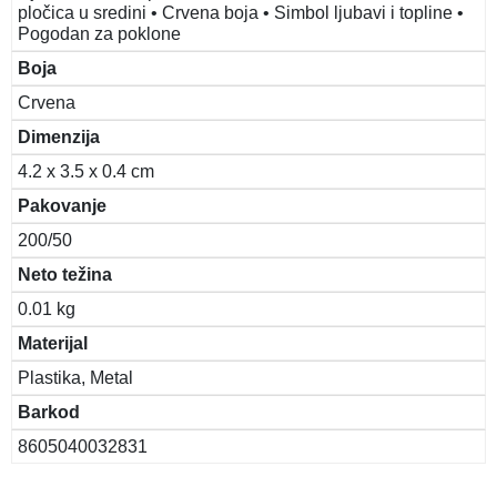
pločica u sredini • Crvena boja • Simbol ljubavi i topline •
Pogodan za poklone
Boja
Crvena
Dimenzija
4.2 x 3.5 x 0.4 cm
Pakovanje
200/50
Neto težina
0.01 kg
Materijal
Plastika, Metal
Barkod
8605040032831