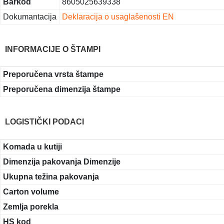
Barkod
8605025639338
Dokumantacija
Deklaracija o usaglašenosti EN
INFORMACIJE O ŠTAMPI
Preporučena vrsta štampe
Preporučena dimenzija štampe
LOGISTIČKI PODACI
Komada u kutiji
Dimenzija pakovanja Dimenzije
Ukupna težina pakovanja
Carton volume
Zemlja porekla
HS kod