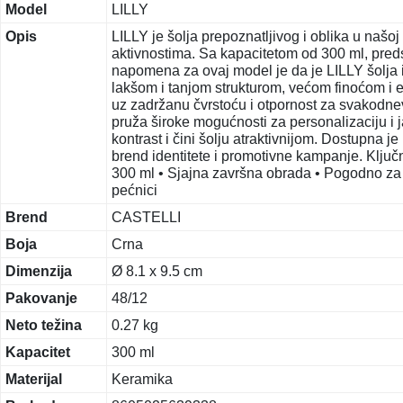
Model
LILLY
Opis
LILLY je šolja prepoznatljivog i oblika u naš
aktivnostima. Sa kapacitetom od 300 ml, predsta
napomena za ovaj model je da je LILLY šolja i
lakšom i tanjom strukturom, većom finoćom i 
uz zadržanu čvrstoću i otpornost za svakodn
pruža široke mogućnosti za personalizaciju i 
kontrast i čini šolju atraktivnijom. Dostupna je
brend identitete i promotivne kampanje. Ključn
300 ml • Sjajna završna obrada • Pogodno za
pećnici
Brend
CASTELLI
Boja
Crna
Dimenzija
Ø 8.1 x 9.5 cm
Pakovanje
48/12
Neto težina
0.27 kg
Kapacitet
300 ml
Materijal
Keramika