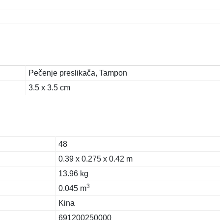
Pečenje preslikača, Tampon
3.5 x 3.5 cm
48
0.39 x 0.275 x 0.42 m
13.96 kg
3
0.045 m
Kina
691200250000