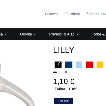
O nama
3D stikeri
Zaštitne na
ja
Olovke
Privesci & Alati
Torbe &
LILLY
44.055.10
1,10 €
Zaliha
3.389
ZALIHE