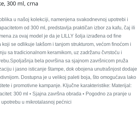
ke, 300 ml, crna
 oblika u našoj kolekciji, namenjena svakodnevnoj upotrebi i
acitetom od 300 ml, predstavlja praktičan izbor za kafu, čaj ili
mena za ovaj model je da je LILLY šolja izrađena od fine
 koji se odlikuje lakšom i tanjom strukturom, većom finoćom i
nju sa tradicionalnom keramikom, uz zadržanu čvrstoću i
rebu.Spoljašnja bela površina sa sjajnom završnicom pruža
aciju i jasno isticanje štampe, dok obojena unutrašnjost dodaje
raktivnijom. Dostupna je u velikoj paleti boja, što omogućava lako
titete i promotivne kampanje. Ključne karakteristike: Materijal:
acitet: 300 ml • Sjajna završna obrada • Pogodno za pranje u
upotrebu u mikrotalasnoj pećnici