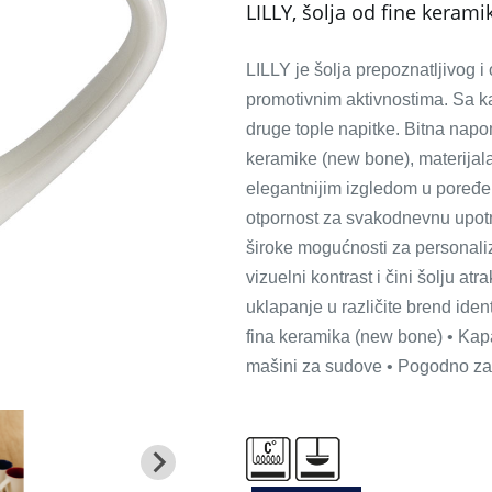
LILLY, šolja od fine kerami
LILLY je šolja prepoznatljivog i
promotivnim aktivnostima. Sa kap
druge tople napitke. Bitna napo
keramike (new bone), materijala
elegantnijim izgledom u poređe
otpornost za svakodnevnu upot
široke mogućnosti za personaliz
vizuelni kontrast i čini šolju at
uklapanje u različite brend iden
fina keramika (new bone) • Kap
mašini za sudove • Pogodno za 