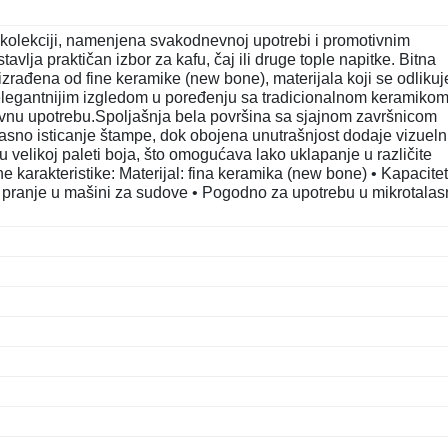
oj kolekciji, namenjena svakodnevnoj upotrebi i promotivnim
vlja praktičan izbor za kafu, čaj ili druge tople napitke. Bitna
zrađena od fine keramike (new bone), materijala koji se odlikuj
elegantnijim izgledom u poređenju sa tradicionalnom keramikom
evnu upotrebu.Spoljašnja bela površina sa sjajnom završnicom
jasno isticanje štampe, dok obojena unutrašnjost dodaje vizueln
 u velikoj paleti boja, što omogućava lako uklapanje u različite
e karakteristike: Materijal: fina keramika (new bone) • Kapacitet
 pranje u mašini za sudove • Pogodno za upotrebu u mikrotalas