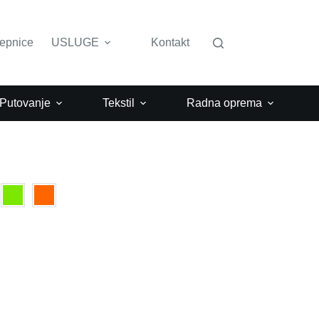
lepnice
USLUGE
Kontakt
 Putovanje
Tekstil
Radna oprema