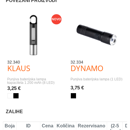
POVEZANI PROIZVODI
NOVO
32.340
32.334
KLAUS
DYNAMO
Punjiva baterijska lampa
Punjiva baterijska lampa (1 LED)
kapaciteta 1.200 mAh (8 LED)
3,75 €
3,25 €
ZALIHE
Boja
ID
Cena
Količina
Rezervisano
(2-5
D