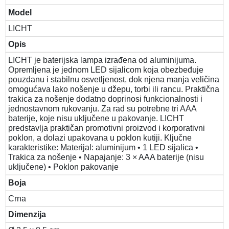
Model
LICHT
Opis
LICHT je baterijska lampa izrađena od aluminijuma.
Opremljena je jednom LED sijalicom koja obezbeđuje
pouzdanu i stabilnu osvetljenost, dok njena manja veličina
omogućava lako nošenje u džepu, torbi ili rancu. Praktična
trakica za nošenje dodatno doprinosi funkcionalnosti i
jednostavnom rukovanju. Za rad su potrebne tri AAA
baterije, koje nisu uključene u pakovanje. LICHT
predstavlja praktičan promotivni proizvod i korporativni
poklon, a dolazi upakovana u poklon kutiji. Ključne
karakteristike: Materijal: aluminijum • 1 LED sijalica •
Trakica za nošenje • Napajanje: 3 × AAA baterije (nisu
uključene) • Poklon pakovanje
Boja
Crna
Dimenzija