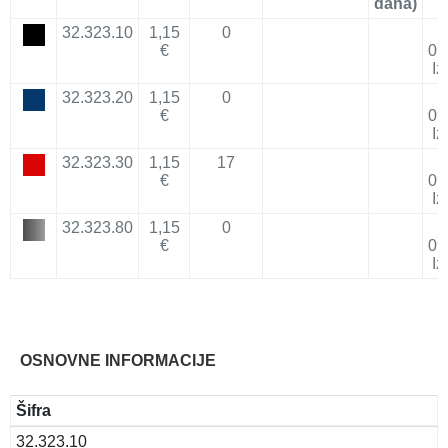
dana)
32.323.10
1,15
0
€
09
Iz
32.323.20
1,15
0
€
09
Iz
32.323.30
1,15
17
€
09
Iz
32.323.80
1,15
0
€
09
Iz
OSNOVNE INFORMACIJE
Šifra
32.323.10