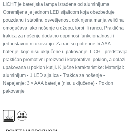
LICHT je baterijska lampa izrađena od aluminijuma.
Opremljena je jednom LED sijalicom koja obezbeđuje
pouzdanu i stabilnu osvetljenost, dok njena manja veličina
omogućava lako nošenje u džepu, torbi ili rancu. Praktična
trakica za nošenje dodatno doprinosi funkcionalnosti i
jednostavnom rukovanju. Za rad su potrebne tri AAA
baterije, koje nisu uključene u pakovanje. LICHT predstavlja
praktičan promotivni proizvod i korporativni poklon, a dolazi
upakovana u poklon kutiji. Ključne karakteristike: Materijal:
aluminijum • 1 LED sijalica • Trakica za nošenje •
Napajanje: 3 × AAA baterije (nisu uključene) • Poklon
pakovanje