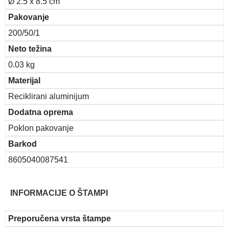
Ø 2.5 x 8.5 cm
Pakovanje
200/50/1
Neto težina
0.03 kg
Materijal
Reciklirani aluminijum
Dodatna oprema
Poklon pakovanje
Barkod
8605040087541
INFORMACIJE O ŠTAMPI
Preporučena vrsta štampe