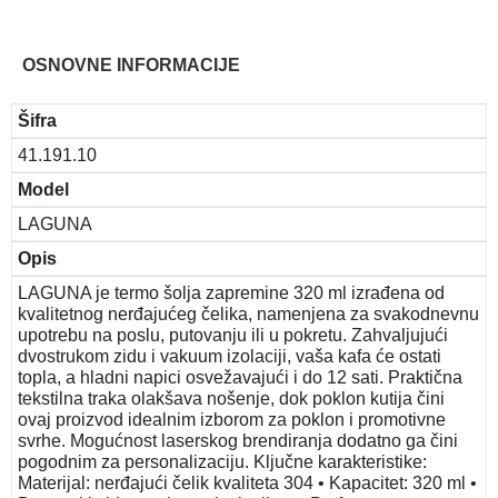
OSNOVNE INFORMACIJE
Šifra
41.191.10
Model
LAGUNA
Opis
LAGUNA je termo šolja zapremine 320 ml izrađena od
kvalitetnog nerđajućeg čelika, namenjena za svakodnevnu
upotrebu na poslu, putovanju ili u pokretu. Zahvaljujući
dvostrukom zidu i vakuum izolaciji, vaša kafa će ostati
topla, a hladni napici osvežavajući i do 12 sati. Praktična
tekstilna traka olakšava nošenje, dok poklon kutija čini
ovaj proizvod idealnim izborom za poklon i promotivne
svrhe. Mogućnost laserskog brendiranja dodatno ga čini
pogodnim za personalizaciju. Ključne karakteristike:
Materijal: nerđajući čelik kvaliteta 304 • Kapacitet: 320 ml •