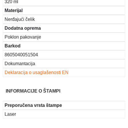
320 ml
Materijal
Nerđajući čelik
Dodatna oprema
Poklon pakovanje
Barkod
8605040051504
Dokumantacija
Deklaracija o usaglašenosti EN
INFORMACIJE O ŠTAMPI
Preporučena vrsta štampe
Laser