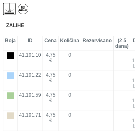
ZALIHE
Boja
ID
Cena
Količina
Rezervisano
(2-5
D
dana)
41.191.10
4,75
0
€
12
Iz
41.191.22
4,75
0
€
12
Iz
41.191.59
4,75
0
€
12
Iz
41.191.71
4,75
0
€
12
Iz