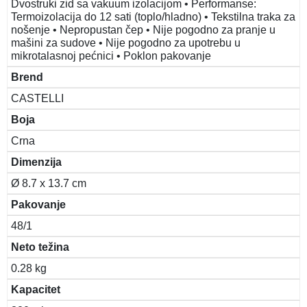
Dvostruki zid sa vakuum izolacijom • Performanse:
Termoizolacija do 12 sati (toplo/hladno) • Tekstilna traka za
nošenje • Nepropustan čep • Nije pogodno za pranje u
mašini za sudove • Nije pogodno za upotrebu u
mikrotalasnoj pećnici • Poklon pakovanje
Brend
CASTELLI
Boja
Crna
Dimenzija
Ø 8.7 x 13.7 cm
Pakovanje
48/1
Neto težina
0.28 kg
Kapacitet