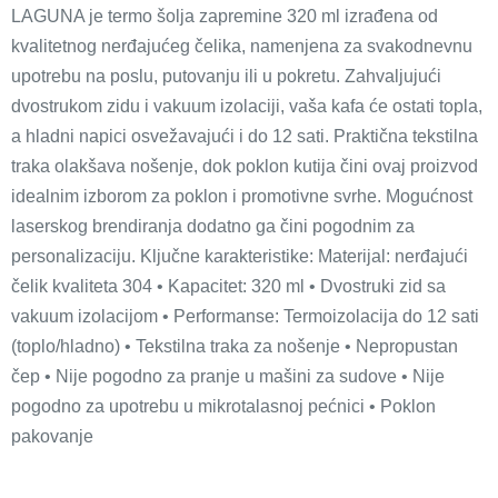
LAGUNA je termo šolja zapremine 320 ml izrađena od
kvalitetnog nerđajućeg čelika, namenjena za svakodnevnu
upotrebu na poslu, putovanju ili u pokretu. Zahvaljujući
dvostrukom zidu i vakuum izolaciji, vaša kafa će ostati topla,
a hladni napici osvežavajući i do 12 sati. Praktična tekstilna
traka olakšava nošenje, dok poklon kutija čini ovaj proizvod
idealnim izborom za poklon i promotivne svrhe. Mogućnost
laserskog brendiranja dodatno ga čini pogodnim za
personalizaciju. Ključne karakteristike: Materijal: nerđajući
čelik kvaliteta 304 • Kapacitet: 320 ml • Dvostruki zid sa
vakuum izolacijom • Performanse: Termoizolacija do 12 sati
(toplo/hladno) • Tekstilna traka za nošenje • Nepropustan
čep • Nije pogodno za pranje u mašini za sudove • Nije
pogodno za upotrebu u mikrotalasnoj pećnici • Poklon
pakovanje