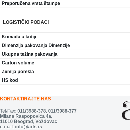
Preporučena vrsta štampe
LOGISTIČKI PODACI
Komada u kutiji
Dimenzija pakovanja Dimenzije
Ukupna težina pakovanja
Carton volume
Zemlja porekla
HS kod
KONTAKTIRAJTE NAS
Tel/Fax:
011/3988-378
,
011/3988-377
Milana Raspopovića 4a,
11010 Beograd, Voždovac
e-mail:
info@arts.rs