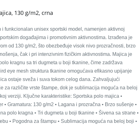
jica, 130 g/m2, crna
 funkcionalan unisex sportski model, namenjen aktivnoj
sportskim događajima i promotivnim aktivnostima. Izrađena je
om od 130 g/m2, što obezbeđuje visok nivo prozračnosti, brzo
nošenja, čak i pri intenzivnim fizičkim aktivnostima. Majica je
 polo kragnu sa tri dugmeta u boji tkanine, čime zadržava
Bird eye mesh struktura tkanine omogućava efikasno upijanje
jica ostaje sveža i suva tokom celog dana. Zahvaljujući
e za različite vrste štampe, dok je sublimacija moguća na beloj
koj verziji. Ključne karakteristike: Sportska polo majica •
er • Gramatura: 130 g/m2 • Lagana i prozračna • Brzo sušenje •
na polo kragna • Tri dugmeta u boji tkanine • Šivena sa strane •
rebu • Pogodna za štampu • Sublimacija moguća na beloj boji •