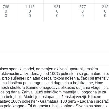
768
1.113
931
377
218
0
0
0
0
0
0
0
0
0
0
sex sportski model, namenjen aktivnoj upotrebi, timskim
 aktivnostima. Izrađena je od 100% poliestera sa gramaturom o
 brzo sušenje i prijatan osećaj tokom nošenja, čak i pri intenzi
i ima klasičnu polo kragnu sa tri dugmeta u boji tkanine, čime
 mesh struktura tkanine omogućava efikasno upijanje vlage i br
 celog dana. Zahvaljujući tehničkom materijalu, pogodna je za
na beloj boji. Model je dostupan i u ženskoj verziji. Ključne
 sastav: 100% poliester • Gramatura: 130 g/m2 • Lagana i prozra
na polo kragna • Tri dugmeta u boji tkanine • Šivena sa strane •