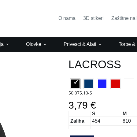
O nama
3D stikeri
Zaštitne na
ja
Olovke
Privesci & Alati
Torbe &
LACROSS
50.075.10-S
3,79 €
S
M
Zaliha
454
810