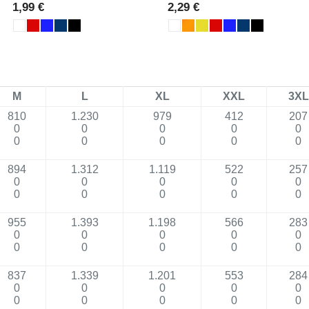
1,99 €
2,29 €
M
L
XL
XXL
3XL
810
1.230
979
412
207
0
0
0
0
0
0
0
0
0
0
894
1.312
1.119
522
257
0
0
0
0
0
0
0
0
0
0
955
1.393
1.198
566
283
0
0
0
0
0
0
0
0
0
0
837
1.339
1.201
553
284
0
0
0
0
0
0
0
0
0
0