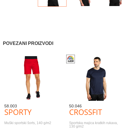
POVEZANI PROIZVODI
58.003
50.046
SPORTY
CROSSFIT
Muški sportski šorts, 140 g/m2
Sportska majica kratkih rukava,
130 g/m2