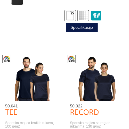
Specifikacije
50.041
50.022
TEE
RECORD
Sportska majica kratkih rukava,
Sportska majica sa raglan
100 g/m2
rukavima, 130 g/m2