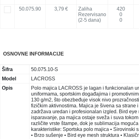
50.075.90
3,79 €
Zaliha
420
Rezervisano
0
(2-5 dana)
0
OSNOVNE INFORMACIJE
Šifra
50.075.10-S
Model
LACROSS
Opis
Polo majica LACROSS je lagan i funkcionalan uni
uniformama, sportskim događajima i promotivnim
130 g/m2, što obezbeđuje visok nivo prozračnosti,
fizičkim aktivnostima. Majica je šivena sa strane 
zadržava uredan i profesionalan izgled. Bird eye
isparavanje, pa majica ostaje sveža i suva tokom
različite vrste štampe, dok je sublimacija moguća 
karakteristike: Sportska polo majica • Sirovinski
• Brzo sušenje • Bird eye mesh struktura • Klasič