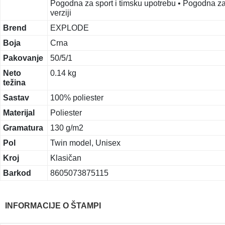
Pogodna za sport i timsku upotrebu • Pogodna za
verziji
Brend
EXPLODE
Boja
Crna
Pakovanje
50/5/1
Neto
0.14 kg
težina
Sastav
100% poliester
Materijal
Poliester
Gramatura
130 g/m2
Pol
Twin model, Unisex
Kroj
Klasičan
Barkod
8605073875115
INFORMACIJE O ŠTAMPI