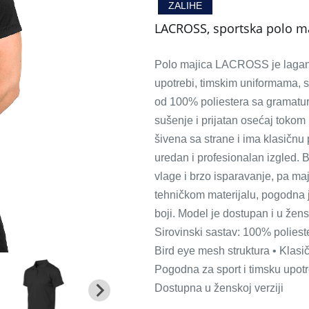
ZALIHE
LACROSS, sportska polo ma
Polo majica LACROSS je lagan i
upotrebi, timskim uniformama, 
od 100% poliestera sa gramatur
sušenje i prijatan osećaj tokom 
šivena sa strane i ima klasičnu
uredan i profesionalan izgled. 
vlage i brzo isparavanje, pa ma
tehničkom materijalu, pogodna j
boji. Model je dostupan i u žens
Sirovinski sastav: 100% poliest
Bird eye mesh struktura • Klasič
Pogodna za sport i timsku upot
Dostupna u ženskoj verziji