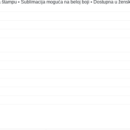
 štampu • Sublimacija moguća na beloj boji • Dostupna u žens