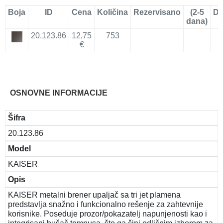
Boja
ID
Cena
Količina
Rezervisano
(2-5
Do
dana)
20.123.86
12,75
753
€
OSNOVNE INFORMACIJE
Šifra
20.123.86
Model
KAISER
Opis
KAISER metalni brener upaljač sa tri jet plamena
predstavlja snažno i funkcionalno rešenje za zahtevnije
korisnike. Poseduje prozor/pokazatelj napunjenosti kao i