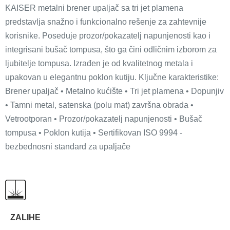
KAISER metalni brener upaljač sa tri jet plamena
predstavlja snažno i funkcionalno rešenje za zahtevnije
korisnike. Poseduje prozor/pokazatelj napunjenosti kao i
integrisani bušač tompusa, što ga čini odličnim izborom za
ljubitelje tompusa. Izrađen je od kvalitetnog metala i
upakovan u elegantnu poklon kutiju. Ključne karakteristike:
Brener upaljač • Metalno kućište • Tri jet plamena • Dopunjiv
• Tamni metal, satenska (polu mat) završna obrada •
Vetrootporan • Prozor/pokazatelj napunjenosti • Bušač
tompusa • Poklon kutija • Sertifikovan ISO 9994 -
bezbednosni standard za upaljače
ZALIHE