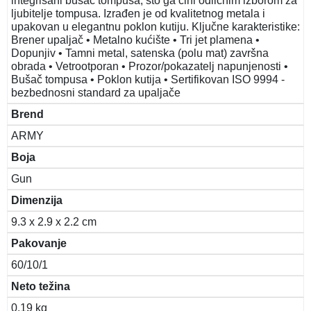
integrisani bušač tompusa, što ga čini odličnim izborom za
ljubitelje tompusa. Izrađen je od kvalitetnog metala i
upakovan u elegantnu poklon kutiju. Ključne karakteristike:
Brener upaljač • Metalno kućište • Tri jet plamena •
Dopunjiv • Tamni metal, satenska (polu mat) završna
obrada • Vetrootporan • Prozor/pokazatelj napunjenosti •
Bušač tompusa • Poklon kutija • Sertifikovan ISO 9994 -
bezbednosni standard za upaljače
Brend
ARMY
Boja
Gun
Dimenzija
9.3 x 2.9 x 2.2 cm
Pakovanje
60/10/1
Neto težina
0.19 kg